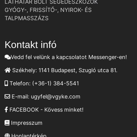
LÁTHATÁR BOLT SEGÉDESZKÖZÖK
GYÓGY-, FRISSÍTŐ-, NYIROK- ÉS
TALPMASSZÁZS
Kontakt infó
Vedd fel velünk a kapcsolatot Messenger-en!
Székhely:
1141 Budapest, Szugló utca 81.
Telefon:
(+36-1) 384-5541
E-mail:
ugyfel@vgyke.com
FACEBOOK - Kövess minket!
Impresszum
Honlaptérkép