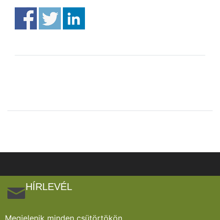
HÍRLEVÉL
Megjelenik minden csütörtökön