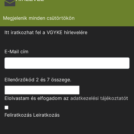
Megjelenik minden csütörtökön
Itt iratkozhat fel a VGYKE hírlevelére
E-Mail cím
Ellenőrzőkód
2
és
7
összege.
Elolvastam és elfogadom az
adatkezelési tájékoztató
t
Feliratkozás
Leiratkozás