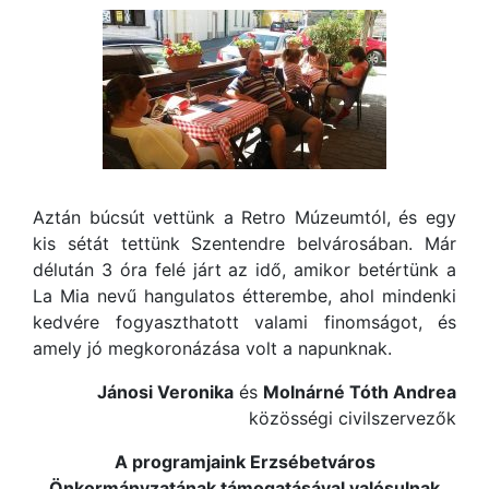
Aztán búcsút vettünk a Retro Múzeumtól, és egy
kis sétát tettünk Szentendre belvárosában. Már
délután 3 óra felé járt az idő, amikor betértünk a
La Mia nevű hangulatos étterembe, ahol mindenki
kedvére fogyaszthatott valami finomságot, és
amely jó megkoronázása volt a napunknak.
Jánosi Veronika
és
Molnárné Tóth Andrea
közösségi civilszervezők
A programjaink Erzsébetváros
Önkormányzatának támogatásával valósulnak