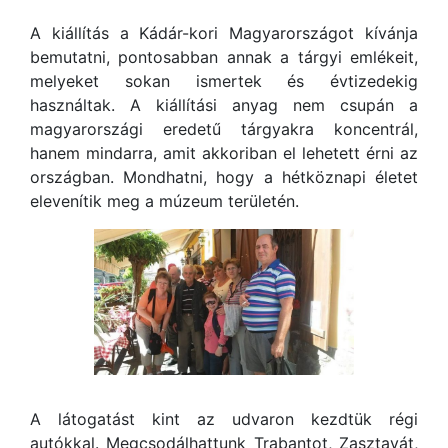
A kiállítás a Kádár-kori Magyarországot kívánja
bemutatni, pontosabban annak a tárgyi emlékeit,
melyeket sokan ismertek és évtizedekig
használtak. A kiállítási anyag nem csupán a
magyarországi eredetű tárgyakra koncentrál,
hanem mindarra, amit akkoriban el lehetett érni az
országban. Mondhatni, hogy a hétköznapi életet
elevenítik meg a múzeum területén.
A látogatást kint az udvaron kezdtük régi
autókkal. Megcsodálhattunk Trabantot, Zasztavát,