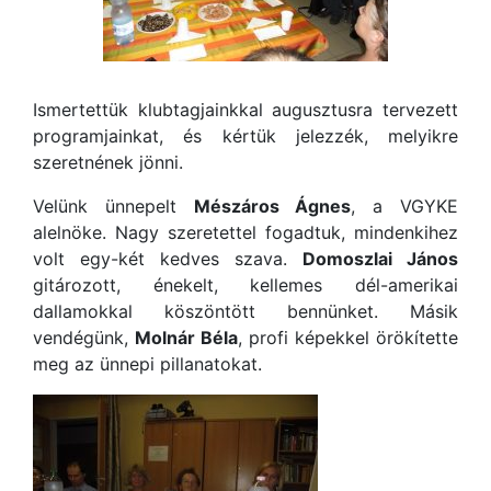
Ismertettük klubtagjainkkal augusztusra tervezett
programjainkat, és kértük jelezzék, melyikre
szeretnének jönni.
Velünk ünnepelt
Mészáros Ágnes
, a VGYKE
alelnöke. Nagy szeretettel fogadtuk, mindenkihez
volt egy-két kedves szava.
Domoszlai János
gitározott, énekelt, kellemes dél-amerikai
dallamokkal köszöntött bennünket. Másik
vendégünk,
Molnár Béla
, profi képekkel örökítette
meg az ünnepi pillanatokat.