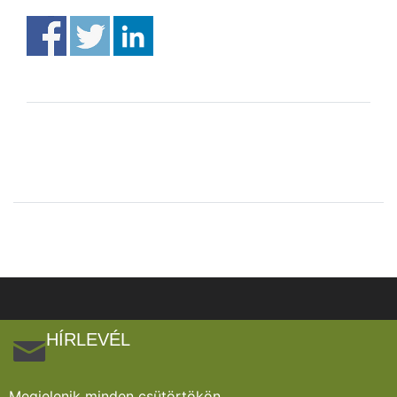
HÍRLEVÉL
Megjelenik minden csütörtökön