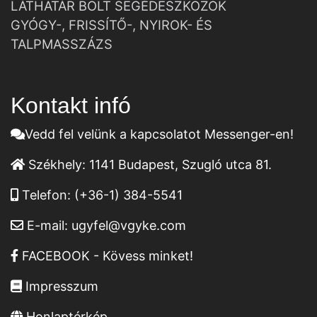
LÁTHATÁR BOLT SEGÉDESZKÖZÖK
GYÓGY-, FRISSÍTŐ-, NYIROK- ÉS
TALPMASSZÁZS
Kontakt infó
Vedd fel velünk a kapcsolatot Messenger-en!
Székhely:
1141 Budapest, Szugló utca 81.
Telefon:
(+36-1) 384-5541
E-mail:
ugyfel@vgyke.com
FACEBOOK - Kövess minket!
Impresszum
Honlaptérkép