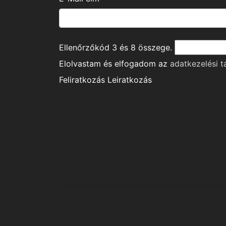
Ellenőrzőkód
3
és
8
összege.
Elolvastam és elfogadom az
adatkezelési t
Feliratkozás
Leiratkozás