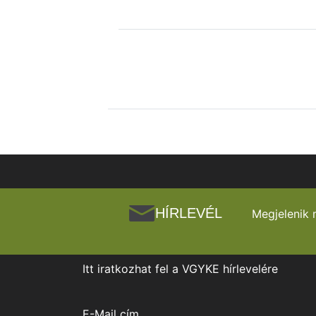
HÍRLEVÉL
Megjelenik 
Itt iratkozhat fel a VGYKE hírlevelére
E-Mail cím