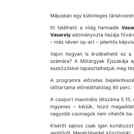
Májusban egy különleges tárlatvezet
Itt található a világ harmadik
Vasa
Vasarely
adományozta hazája főváros
– más néven op-art – jelentős képvis
Vajon hogyan is érzékelhető ez a kü
számára? A Műtárgyak Éjszakája ap
eszközökkel tapasztalhatjuk meg tes
A programra előzetes bejelentke
időtartama előreláthatólag 90 perc.
A csoport maximális létszáma 5 fő, m
ingyenes – kérjük, hozd magadda
nagyobb csomagok nem vihetők be a 
Kísérőt sajnos csak igen korlátozo
segítőről. Megértésedet köszönjük!