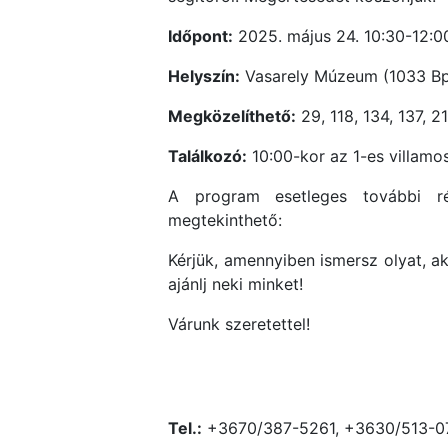
Időpont:
2025. május 24. 10:30-12:0
Helyszín:
Vasarely Múzeum (1033 Bp.,
Megközelíthető:
29, 118, 134, 137, 2
Találkozó:
10:00-kor az 1-es villamo
A program esetleges további r
megtekinthető:
Kérjük, amennyiben ismersz olyat, ak
ajánlj neki minket!
Várunk szeretettel!
Tel.:
+3670/387-5261, +3630/513-0