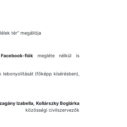
lélek tér” megállója
y
Facebook-fiók
megléte nélkül is
k lebonyolítását (főképp kísérésben),
zagány Izabella,
Kollárszky Boglárka
közösségi civilszervezők