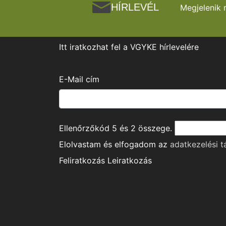
HÍRLEVÉL
Megjelenik 
Itt iratkozhat fel a VGYKE hírlevelére
E-Mail cím
Ellenőrzőkód
5
és
2
összege.
Elolvastam és elfogadom az
adatkezelési t
Feliratkozás
Leiratkozás