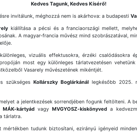
Kedves Tagunk, Kedves Kísérő!
ésre invitálunk, méghozzá nem is akárhova: a budapesti
Va
rely
kiállítása a pécsi és a franciaországi mellett, mely
ának. A magyar-francia művész mind szobrászatával, mind
elője.
lönleges, vizuális effektusokra, érzéki csalódásokra épí
ropóján most egy különleges tárlatvezetésen vehetünk 
tközelből Vasarely művészetének mikéntjét.
zés szükséges
Kollárszky Boglárkánál
legkésőbb 2025. má
elyet a jelentkezések sorrendjében fogunk feltölteni. A b
l
MÁK-kártyád
vagy
MVGYOSZ-kiskönyved
a kedvezmé
tárlatra.
tt mértékben tudunk biztosítani, ezirányú igényeid minde