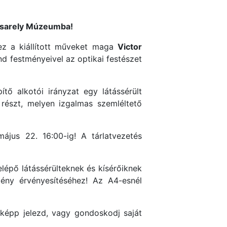
sarely Múzeumba!
hez a kiállított műveket maga
Victor
 festményeivel az optikai festészet
tő alkotói irányzat egy látássérült
részt, melyen izgalmas szemléltető
jus 22. 16:00-ig! A tárlatvezetés
elépő látássérülteknek és kísérőiknek
ny érvényesítéséhez! Az A4-esnél
nképp jelezd, vagy gondoskodj saját