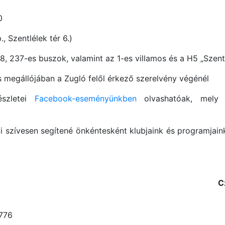
0
 Szentlélek tér 6.)
18, 237-es buszok, valamint az 1-es villamos és a H5 „Szent
s megállójában a Zugló felől érkező szerelvény végénél
észletei
Facebook-eseményünkben
olvashatóak, mel
i szívesen segítené önkéntesként klubjaink és programjain
C
776