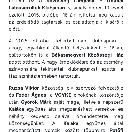
történt ez a
Közösség Lámpásai – Óbudai
Látássérültek Klubjában
is, amely éppen 10 évvel
ezelőtt, 2015. október 16-án nyitotta meg kapuit
az érdeklődő tagtársak és családtagjaik, kísérőik
előtt.
A 2025. októberi fehérbot napi klubnapnak –
ahogy egyébként állandó helyszínként – 16-án,
csütörtökön is a
Békásmegyeri Közösségi Ház
adott otthont. A nagy érdeklődésre és az esemény
színvonalára tekintettel klubnapunkat ezúttal a
Ház színháztermében tartottuk.
Ruzsa Viktor
közösségi civilszervező felvezetője
és
Fodor Ágnes,
a
VGYKE
elnökének köszöntője
után
Györök Márk
saját maga, illetve a népszerű
Kaláka
együttes által megzenésített versekkel és
néhány kedvenc dalával örvendeztette meg
közönségünket. A
Kaláka
együttes által
megzenésített versek között többnyire
Petőfi