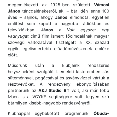
megemlékezett az 1925-ben született
Vámosi
János
táncdalénekesről, aki – bár idén lenne 100
éves – sajnos, ahogy
János
elmondta, egyetlen
említést sem kapott a nagyobb rádiókban és
televíziókban.
János
a
Volt egyszer egy
vadnyugat
című film ismert főcímdalának magyar
szövegű változatával tisztelgett a XX. század
egyik legelismertebb előadóművészének emléke
előtt.
Műsorunk után a klubjaink rendszeres
helyszíneként szolgáló I. emeleti kisteremben sós
süteménnyel, pogácsával és ásványvízzel vártuk a
résztvevőket. A rendezvény lebonyolításában
partnerünk az
A&J Studio BT
volt, aki már több
ízben is a VGYKE segítségére volt, legyen szó
bármilyen kisebb-nagyobb rendezvényről.
Klubnappal egybekötött programunk
Óbuda-