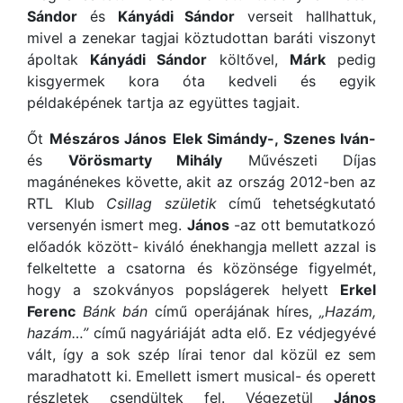
Sándor
és
Kányádi Sándor
verseit hallhattuk,
mivel a zenekar tagjai köztudottan baráti viszonyt
ápoltak
Kányádi Sándor
költővel,
Márk
pedig
kisgyermek kora óta kedveli és egyik
példaképének tartja az együttes tagjait.
Őt
Mészáros János
Elek Simándy-, Szenes Iván-
és
Vörösmarty Mihály
Művészeti Díjas
magánénekes követte, akit az ország 2012-ben az
RTL Klub
Csillag születik
című tehetségkutató
versenyén ismert meg.
János
-az ott bemutatkozó
előadók között- kiváló énekhangja mellett azzal is
felkeltette a csatorna és közönsége figyelmét,
hogy a szokványos popslágerek helyett
Erkel
Ferenc
Bánk bán
című operájának híres,
„Hazám,
hazám…”
című nagyáriáját adta elő. Ez védjegyévé
vált, így a sok szép lírai tenor dal közül ez sem
maradhatott ki. Emellett ismert musical- és operett
részletek csendültek fel. Végezetül
János