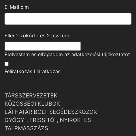
E-Mail cím
Ellenőrzőkód
1
és
2
összege.
Elolvastam és elfogadom az
adatkezelési tájékoztató
t
Feliratkozás
Leiratkozás
TÁRSSZERVEZETEK
KÖZÖSSÉGI KLUBOK
LÁTHATÁR BOLT SEGÉDESZKÖZÖK
GYÓGY-, FRISSÍTŐ-, NYIROK- ÉS
TALPMASSZÁZS