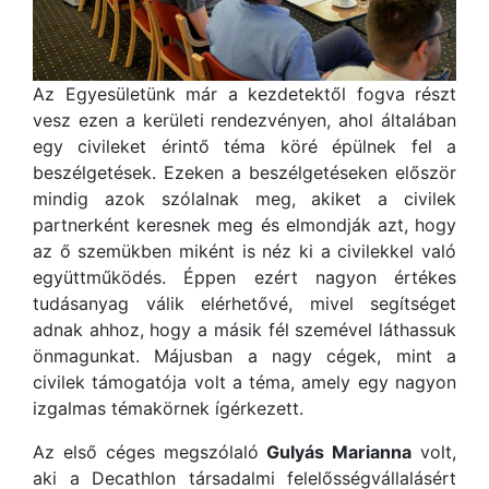
Az Egyesületünk már a kezdetektől fogva részt
vesz ezen a kerületi rendezvényen, ahol általában
egy civileket érintő téma köré épülnek fel a
beszélgetések. Ezeken a beszélgetéseken először
mindig azok szólalnak meg, akiket a civilek
partnerként keresnek meg és elmondják azt, hogy
az ő szemükben miként is néz ki a civilekkel való
együttműködés. Éppen ezért nagyon értékes
tudásanyag válik elérhetővé, mivel segítséget
adnak ahhoz, hogy a másik fél szemével láthassuk
önmagunkat. Májusban a nagy cégek, mint a
civilek támogatója volt a téma, amely egy nagyon
izgalmas témakörnek ígérkezett.
Az első céges megszólaló
Gulyás Marianna
volt,
aki a Decathlon társadalmi felelősségvállalásért