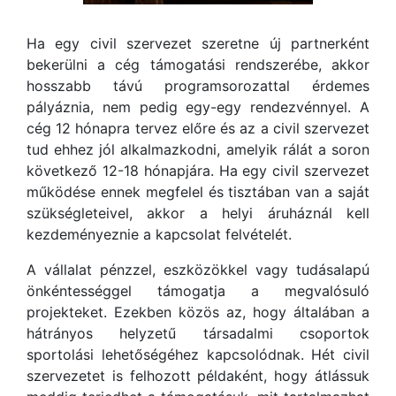
Ha egy civil szervezet szeretne új partnerként
bekerülni a cég támogatási rendszerébe, akkor
hosszabb távú programsorozattal érdemes
pályáznia, nem pedig egy-egy rendezvénnyel. A
cég 12 hónapra tervez előre és az a civil szervezet
tud ehhez jól alkalmazkodni, amelyik rálát a soron
következő 12-18 hónapjára. Ha egy civil szervezet
működése ennek megfelel és tisztában van a saját
szükségleteivel, akkor a helyi áruháznál kell
kezdeményeznie a kapcsolat felvételét.
A vállalat pénzzel, eszközökkel vagy tudásalapú
önkéntességgel támogatja a megvalósuló
projekteket. Ezekben közös az, hogy általában a
hátrányos helyzetű társadalmi csoportok
sportolási lehetőségéhez kapcsolódnak. Hét civil
szervezetet is felhozott példaként, hogy átlássuk