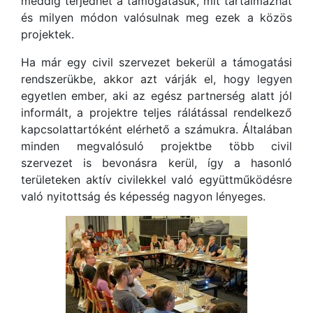
meddig terjedhet a támogatásuk, mit tartalmazhat
és milyen módon valósulnak meg ezek a közös
projektek.
Ha már egy civil szervezet bekerül a támogatási
rendszerükbe, akkor azt várják el, hogy legyen
egyetlen ember, aki az egész partnerség alatt jól
informált, a projektre teljes rálátással rendelkező
kapcsolattartóként elérhető a számukra. Általában
minden megvalósuló projektbe több civil
szervezet is bevonásra kerül, így a hasonló
területeken aktív civilekkel való együttműködésre
való nyitottság és képesség nagyon lényeges.