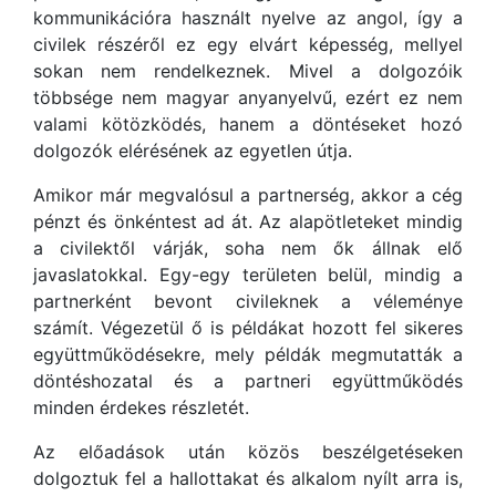
kommunikációra használt nyelve az angol, így a
civilek részéről ez egy elvárt képesség, mellyel
sokan nem rendelkeznek. Mivel a dolgozóik
többsége nem magyar anyanyelvű, ezért ez nem
valami kötözködés, hanem a döntéseket hozó
dolgozók elérésének az egyetlen útja.
Amikor már megvalósul a partnerség, akkor a cég
pénzt és önkéntest ad át. Az alapötleteket mindig
a civilektől várják, soha nem ők állnak elő
javaslatokkal. Egy-egy területen belül, mindig a
partnerként bevont civileknek a véleménye
számít. Végezetül ő is példákat hozott fel sikeres
együttműködésekre, mely példák megmutatták a
döntéshozatal és a partneri együttműködés
minden érdekes részletét.
Az előadások után közös beszélgetéseken
dolgoztuk fel a hallottakat és alkalom nyílt arra is,