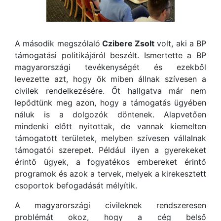
A második megszólaló
Czibere Zsolt
volt, aki a BP
támogatási politikájáról beszélt. Ismertette a BP
magyarországi tevékenységét és ezekből
levezette azt, hogy ők miben állnak szívesen a
civilek rendelkezésére. Őt hallgatva már nem
lepődtünk meg azon, hogy a támogatás ügyében
náluk is a dolgozók döntenek. Alapvetően
mindenki előtt nyitottak, de vannak kiemelten
támogatott területek, melyben szívesen vállalnak
támogatói szerepet. Például ilyen a gyerekeket
érintő ügyek, a fogyatékos embereket érintő
programok és azok a tervek, melyek a kirekesztett
csoportok befogadását mélyítik.
A magyarországi civileknek rendszeresen
problémát okoz, hogy a cég belső