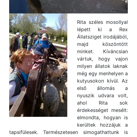
Rita széles mosollyal
lépett ki a Rex
Állatsziget irodájából,
majd köszöntött
minket. Kíváncsian
vártuk, hogy vajon
milyen állatok laknak
még egy menhelyen a
kutyusokon kívül. Az
első állomás a
nyuszik udvara volt,
ahol Rita sok
érdekességet mesélt:
elmondta, hogyan is
kerültek hozzájuk a
tapsifülesek. Természetesen simogathattunk is