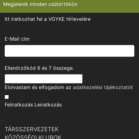
Megjelenik minden csütörtökön
Itt iratkozhat fel a VGYKE hírlevelére
E-Mail cím
Ellenőrzőkód
6
és
7
összege.
Elolvastam és elfogadom az
adatkezelési tájékoztató
t
Feliratkozás
Leiratkozás
TÁRSSZERVEZETEK
KÖZÖSSÉGI KLUBOK