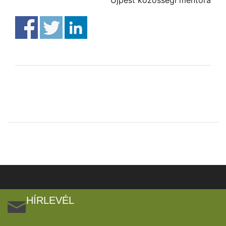
Újpest közösségi mentora
HÍRLEVÉL