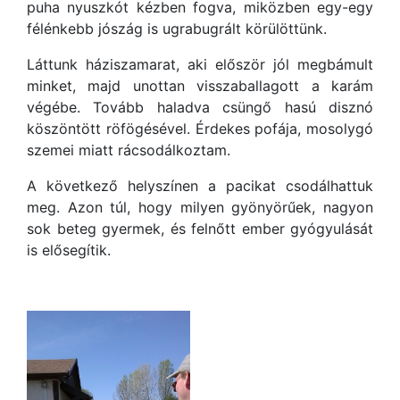
puha nyuszkót kézben fogva, miközben egy-egy
félénkebb jószág is ugrabugrált körülöttünk.
Láttunk háziszamarat, aki először jól megbámult
minket, majd unottan visszaballagott a karám
végébe. Tovább haladva csüngő hasú disznó
köszöntött röfögésével. Érdekes pofája, mosolygó
szemei miatt rácsodálkoztam.
A következő helyszínen a pacikat csodálhattuk
meg. Azon túl, hogy milyen gyönyörűek, nagyon
sok beteg gyermek, és felnőtt ember gyógyulását
is elősegítik.