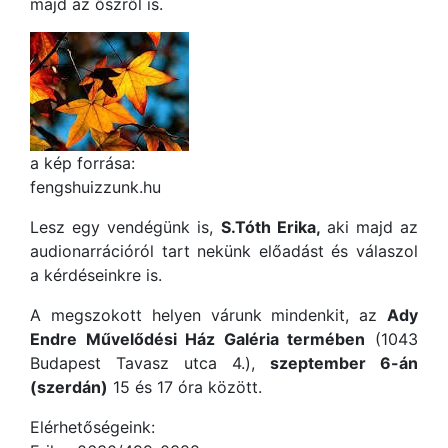
majd az őszről is.
a kép forrása:
fengshuizzunk.hu
Lesz egy vendégünk is,
S.Tóth Erika,
aki majd az
audionarrációról tart nekünk előadást és válaszol
a kérdéseinkre is.
A megszokott helyen várunk mindenkit, az
Ady
Endre Művelődési Ház Galéria termében
(1043
Budapest Tavasz utca 4.),
szeptember 6-án
(szerdán)
15 és 17 óra között.
Elérhetőségeink: