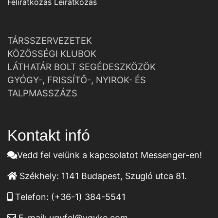
Feliratkozás
Leiratkozás
TÁRSSZERVEZETEK
KÖZÖSSÉGI KLUBOK
LÁTHATÁR BOLT SEGÉDESZKÖZÖK
GYÓGY-, FRISSÍTŐ-, NYIROK- ÉS
TALPMASSZÁZS
Kontakt infó
Vedd fel velünk a kapcsolatot Messenger-en!
Székhely:
1141 Budapest, Szugló utca 81.
Telefon:
(+36-1) 384-5541
E-mail:
ugyfel@vgyke.com