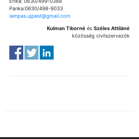
Erika: 0630/499-0388
Panka:0630/498-9033
lampas.ujpest@gmail.com
Kulman Tiborné
és
Széles Attiláné
közösség civilszervezők