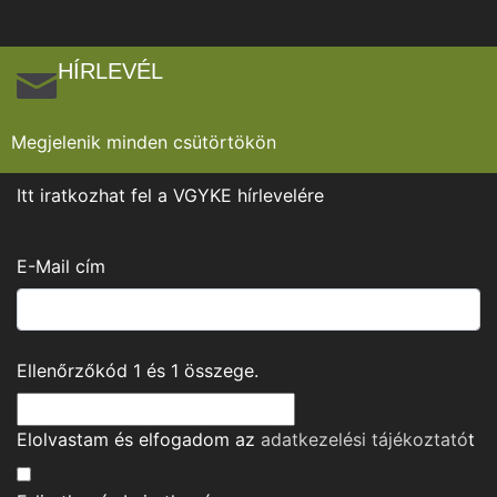
HÍRLEVÉL
Megjelenik minden csütörtökön
Itt iratkozhat fel a VGYKE hírlevelére
E-Mail cím
Ellenőrzőkód
1
és
1
összege.
Elolvastam és elfogadom az
adatkezelési tájékoztató
t