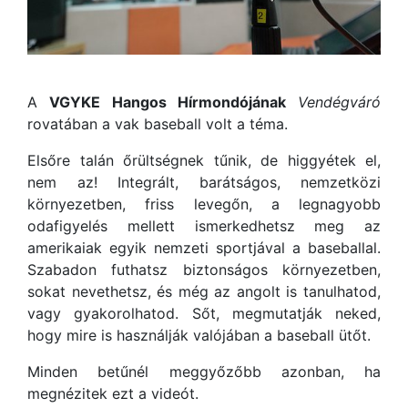
A
VGYKE Hangos Hírmondójának
Vendégváró
rovatában a vak baseball volt a téma.
Elsőre talán őrültségnek tűnik, de higgyétek el,
nem az! Integrált, barátságos, nemzetközi
környezetben, friss levegőn, a legnagyobb
odafigyelés mellett ismerkedhetsz meg az
amerikaiak egyik nemzeti sportjával a baseballal.
Szabadon futhatsz biztonságos környezetben,
sokat nevethetsz, és még az angolt is tanulhatod,
vagy gyakorolhatod. Sőt, megmutatják neked,
hogy mire is használják valójában a baseball ütőt.
Minden betűnél meggyőzőbb azonban, ha
megnézitek ezt a videót.