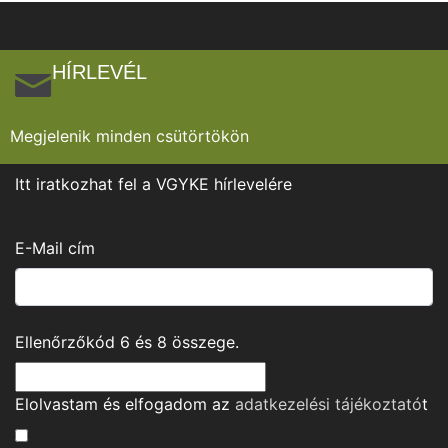
HÍRLEVÉL
Megjelenik minden csütörtökön
Itt iratkozhat fel a VGYKE hírlevelére
E-Mail cím
Ellenőrzőkód
6
és
8
összege.
Elolvastam és elfogadom az
adatkezelési tájékoztató
t