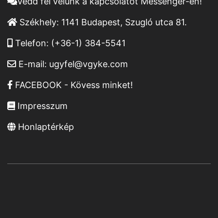
Vedd fel velünk a kapcsolatot Messenger-en!
Székhely:
1141 Budapest, Szugló utca 81.
Telefon:
(+36-1) 384-5541
E-mail:
ugyfel@vgyke.com
FACEBOOK - Kövess minket!
Impresszum
Honlaptérkép