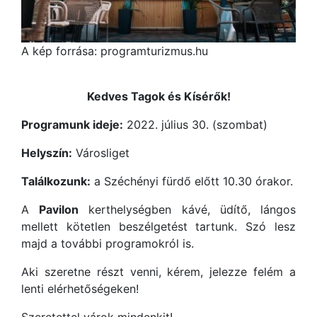
A kép forrása: programturizmus.hu
Kedves Tagok és Kísérők!
Programunk ideje:
2022. július 30. (szombat)
Helyszín:
Városliget
Találkozunk:
a Széchényi fürdő előtt 10.30 órakor.
A
Pavilon
kerthelységben kávé, üdítő, lángos
mellett kötetlen beszélgetést tartunk. Szó lesz
majd a további programokról is.
Aki szeretne részt venni, kérem, jelezze felém a
lenti elérhetőségeken!
Szeretettel várok mindenkit!