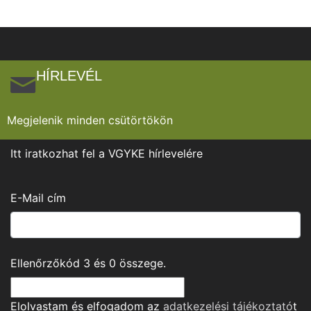
HÍRLEVÉL
Megjelenik minden csütörtökön
Itt iratkozhat fel a VGYKE hírlevelére
E-Mail cím
Ellenőrzőkód
3
és
0
összege.
Elolvastam és elfogadom az
adatkezelési tájékoztató
t