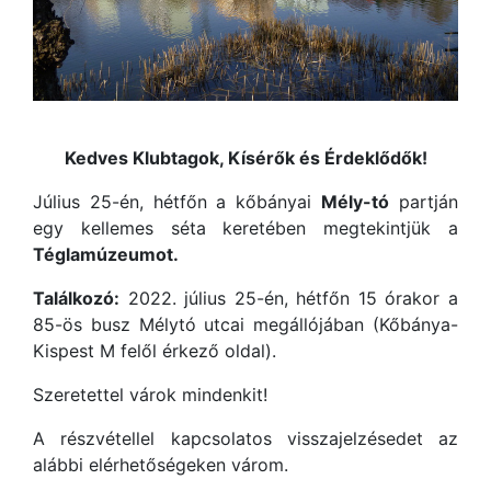
Kedves Klubtagok, Kísérők és Érdeklődők!
Július 25-én, hétfőn a kőbányai
Mély-tó
partján
egy kellemes séta keretében megtekintjük a
Téglamúzeumot.
Találkozó:
2022. július 25-én, hétfőn 15 órakor a
85-ös busz Mélytó utcai megállójában (Kőbánya-
Kispest M felől érkező oldal).
Szeretettel várok mindenkit!
A részvétellel kapcsolatos visszajelzésedet az
alábbi elérhetőségeken várom.