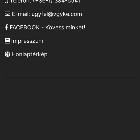
Telefon:
(+36-1) 384-5541
E-mail:
ugyfel@vgyke.com
FACEBOOK - Kövess minket!
Impresszum
Honlaptérkép