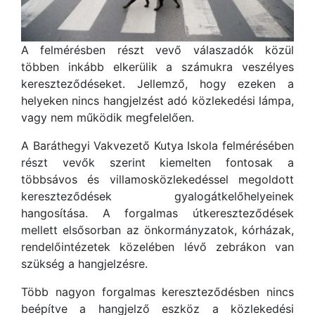
A felmérésben részt vevő válaszadók közül
többen inkább elkerülik a számukra veszélyes
kereszteződéseket. Jellemző, hogy ezeken a
helyeken nincs hangjelzést adó közlekedési lámpa,
vagy nem működik megfelelően.
A Baráthegyi Vakvezető Kutya Iskola felmérésében
részt vevők szerint kiemelten fontosak a
többsávos és villamosközlekedéssel megoldott
kereszteződések gyalogátkelőhelyeinek
hangosítása. A forgalmas útkereszteződések
mellett elsősorban az önkormányzatok, kórházak,
rendelőintézetek közelében lévő zebrákon van
szükség a hangjelzésre.
Több nagyon forgalmas kereszteződésben nincs
beépítve a hangjelző eszköz a közlekedési