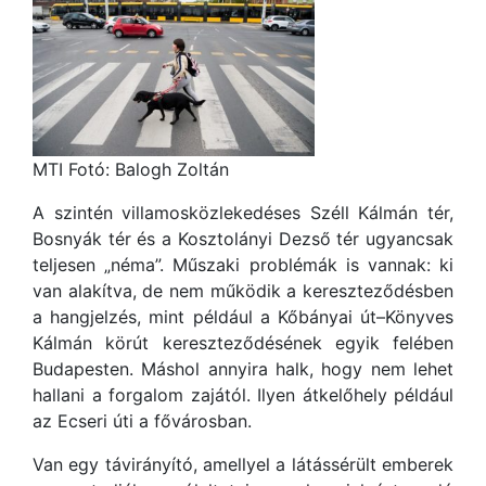
MTI Fotó: Balogh Zoltán
A szintén villamosközlekedéses Széll Kálmán tér,
Bosnyák tér és a Kosztolányi Dezső tér ugyancsak
teljesen „néma”. Műszaki problémák is vannak: ki
van alakítva, de nem működik a kereszteződésben
a hangjelzés, mint például a Kőbányai út–Könyves
Kálmán körút kereszteződésének egyik felében
Budapesten. Máshol annyira halk, hogy nem lehet
hallani a forgalom zajától. Ilyen átkelőhely például
az Ecseri úti a fővárosban.
Van egy távirányító, amellyel a látássérült emberek