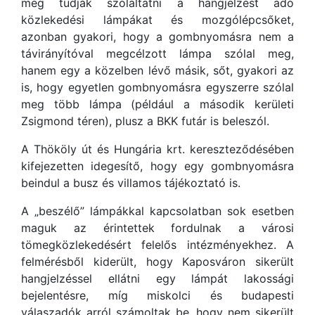
meg tudják szólaltatni a hangjelzést adó
közlekedési lámpákat és mozgólépcsőket,
azonban gyakori, hogy a gombnyomásra nem a
távirányítóval megcélzott lámpa szólal meg,
hanem egy a közelben lévő másik, sőt, gyakori az
is, hogy egyetlen gombnyomásra egyszerre szólal
meg több lámpa (például a második kerületi
Zsigmond téren), plusz a BKK futár is beleszól.
A Thököly út és Hungária krt. kereszteződésében
kifejezetten idegesítő, hogy egy gombnyomásra
beindul a busz és villamos tájékoztató is.
A „beszélő” lámpákkal kapcsolatban sok esetben
maguk az érintettek fordulnak a városi
tömegközlekedésért felelős intézményekhez. A
felmérésből kiderült, hogy Kaposváron sikerült
hangjelzéssel ellátni egy lámpát lakossági
bejelentésre, míg miskolci és budapesti
válaszadók arról számoltak be, hogy nem sikerült