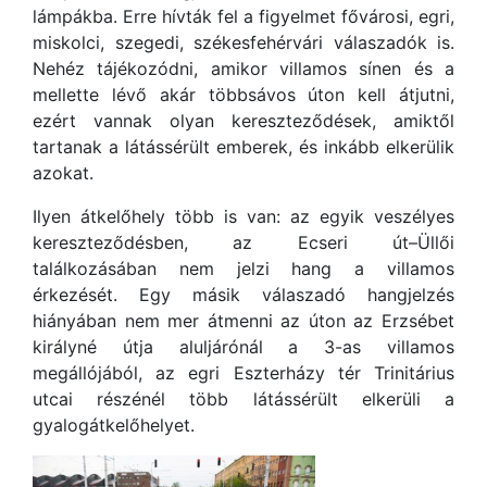
lámpákba. Erre hívták fel a figyelmet fővárosi, egri,
miskolci, szegedi, székesfehérvári válaszadók is.
Nehéz tájékozódni, amikor villamos sínen és a
mellette lévő akár többsávos úton kell átjutni,
ezért vannak olyan kereszteződések, amiktől
tartanak a látássérült emberek, és inkább elkerülik
azokat.
Ilyen átkelőhely több is van: az egyik veszélyes
kereszteződésben, az Ecseri út–Üllői
találkozásában nem jelzi hang a villamos
érkezését. Egy másik válaszadó hangjelzés
hiányában nem mer átmenni az úton az Erzsébet
királyné útja aluljárónál a 3-as villamos
megállójából, az egri Eszterházy tér Trinitárius
utcai részénél több látássérült elkerüli a
gyalogátkelőhelyet.