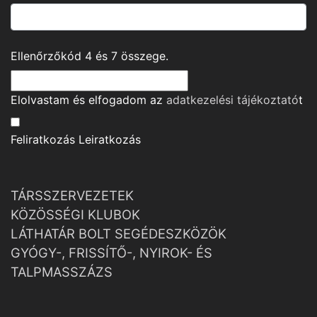
Ellenőrzőkód
4
és
7
összege.
Elolvastam és elfogadom az
adatkezelési tájékoztató
t
Feliratkozás
Leiratkozás
TÁRSSZERVEZETEK
KÖZÖSSÉGI KLUBOK
LÁTHATÁR BOLT SEGÉDESZKÖZÖK
GYÓGY-, FRISSÍTŐ-, NYIROK- ÉS
TALPMASSZÁZS