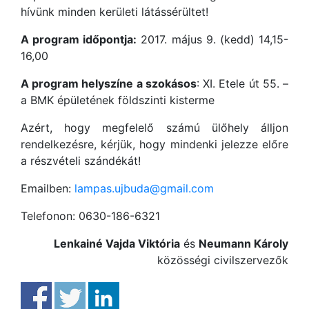
hívünk minden kerületi látássérültet!
A program időpontja:
2017. május 9. (kedd) 14,15-
16,00
A program helyszíne a szokásos
: XI. Etele út 55. –
a BMK épületének földszinti kisterme
Azért, hogy megfelelő számú ülőhely álljon
rendelkezésre, kérjük, hogy mindenki jelezze előre
a részvételi szándékát!
Emailben:
lampas.ujbuda@gmail.com
Telefonon: 0630-186-6321
Lenkainé Vajda Viktória
és
Neumann Károly
közösségi civilszervezők