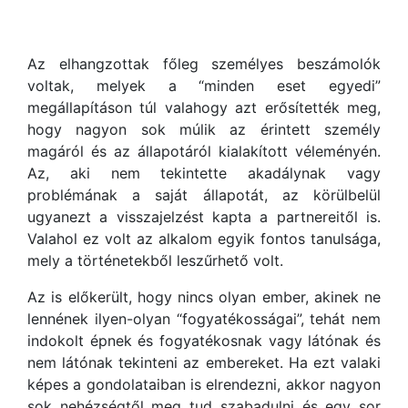
Az elhangzottak főleg személyes beszámolók
voltak, melyek a “minden eset egyedi”
megállapításon túl valahogy azt erősítették meg,
hogy nagyon sok múlik az érintett személy
magáról és az állapotáról kialakított véleményén.
Az, aki nem tekintette akadálynak vagy
problémának a saját állapotát, az körülbelül
ugyanezt a visszajelzést kapta a partnereitől is.
Valahol ez volt az alkalom egyik fontos tanulsága,
mely a történetekből leszűrhető volt.
Az is előkerült, hogy nincs olyan ember, akinek ne
lennének ilyen-olyan “fogyatékosságai”, tehát nem
indokolt épnek és fogyatékosnak vagy látónak és
nem látónak tekinteni az embereket. Ha ezt valaki
képes a gondolataiban is elrendezni, akkor nagyon
sok nehézségtől meg tud szabadulni és egy sor