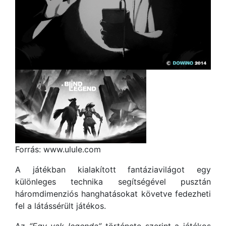
Forrás: www.ulule.com
A játékban kialakított fantáziavilágot egy
különleges technika segítségével pusztán
háromdimenziós hanghatásokat követve fedezheti
fel a látássérült játékos.
Az
“Egy vak legenda”
története szerint a játékos