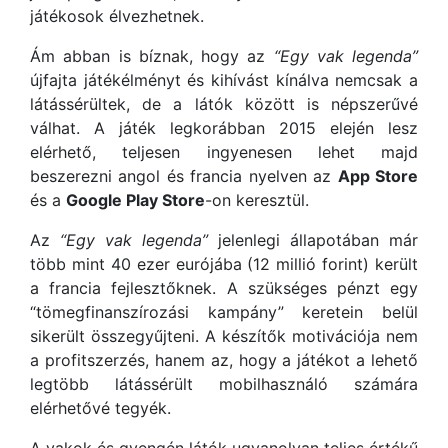
játékosok élvezhetnek.
Ám abban is bíznak, hogy az
“Egy vak legenda”
újfajta játékélményt és kihívást kínálva nemcsak a
látássérültek, de a látók között is népszerűvé
válhat. A játék legkorábban 2015 elején lesz
elérhető, teljesen ingyenesen lehet majd
beszerezni angol és francia nyelven az
App Store
és a
Google Play Store
-on keresztül.
Az
“Egy vak legenda”
jelenlegi állapotában már
több mint 40 ezer eurójába (12 millió forint) került
a francia fejlesztőknek. A szükséges pénzt egy
“tömegfinanszírozási kampány” keretein belül
sikerült összegyűjteni. A készítők motivációja nem
a profitszerzés, hanem az, hogy a játékot a lehető
legtöbb látássérült mobilhasználó számára
elérhetővé tegyék.
A vakok és gyengén látók ugyanolyan teljes értékű