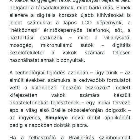
polgárai a társadalmaknak, mint bárki más. Ennek
ellenére a digitális korszak újabb kihívásokat is
jelent számukra: a lapos LCD képernyők, a
“hétköznapi” érintőképernyős telefonok, sőt, a
háztartási eszközök – mint a villanysütő,
mosógép, mikrohullámú sütők – digitális
kezelőfelületei a vakok számára teljesen
használhatatlannak bizonyultak.
A technológiai fejlődés azonban – úgy tűnik – az
elmúlt években számukra is kedvezőbb fordulatot
vett: a különböző “beszélő eszközök” mellett
kifejezetten vakok számára készült
okostelefonokat fejlesztenek – egy indiai tervező
épp a világ első Braille okostelefonján dolgozik –
az ingyenes,
Simpleye
nevű mobil applikációt
pedig a napokban dobták piacra.
Ha a felhasználó a Braille-írás szimbólumait