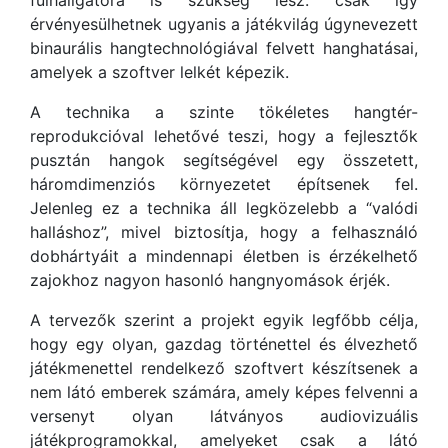
érvényesülhetnek ugyanis a játékvilág úgynevezett
binaurális hangtechnológiával felvett hanghatásai,
amelyek a szoftver lelkét képezik.
A technika a szinte tökéletes hangtér-
reprodukcióval lehetővé teszi, hogy a fejlesztők
pusztán hangok segítségével egy összetett,
háromdimenziós környezetet építsenek fel.
Jelenleg ez a technika áll legközelebb a “valódi
halláshoz”, mivel biztosítja, hogy a felhasználó
dobhártyáit a mindennapi életben is érzékelhető
zajokhoz nagyon hasonló hangnyomások érjék.
A tervezők szerint a projekt egyik legfőbb célja,
hogy egy olyan, gazdag történettel és élvezhető
játékmenettel rendelkező szoftvert készítsenek a
nem látó emberek számára, amely képes felvenni a
versenyt olyan látványos audiovizuális
játékprogramokkal, amelyeket csak a látó