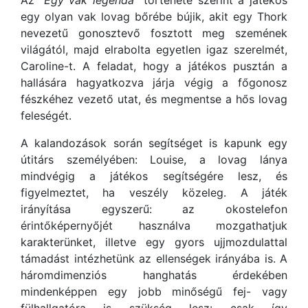
egy olyan vak lovag bőrébe bújik, akit egy Thork
nevezetű gonosztevő fosztott meg szemének
világától, majd elrabolta egyetlen igaz szerelmét,
Caroline-t. A feladat, hogy a játékos pusztán a
hallására hagyatkozva járja végig a főgonosz
fészkéhez vezető utat, és megmentse a hős lovag
feleségét.
A kalandozások során segítséget is kapunk egy
útitárs személyében: Louise, a lovag lánya
mindvégig a játékos segítségére lesz, és
figyelmeztet, ha veszély közeleg. A játék
irányítása egyszerű: az okostelefon
érintőképernyőjét használva mozgathatjuk
karakterünket, illetve egy gyors ujjmozdulattal
támadást intézhetünk az ellenségek irányába is. A
háromdimenziós hanghatás érdekében
mindenképpen egy jobb minőségű fej- vagy
fülhallgatóra is szükség lesz: csak így