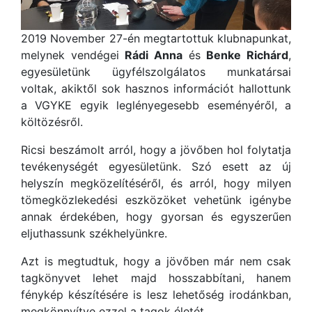
2019 November 27-én megtartottuk klubnapunkat,
melynek vendégei
Rádi Anna
és
Benke Richárd
,
egyesületünk ügyfélszolgálatos munkatársai
voltak, akiktől sok hasznos információt hallottunk
a VGYKE egyik leglényegesebb eseményéről, a
költözésről.
Ricsi beszámolt arról, hogy a jövőben hol folytatja
tevékenységét egyesületünk. Szó esett az új
helyszín megközelítéséről, és arról, hogy milyen
tömegközlekedési eszközöket vehetünk igénybe
annak érdekében, hogy gyorsan és egyszerűen
eljuthassunk székhelyünkre.
Azt is megtudtuk, hogy a jövőben már nem csak
tagkönyvet lehet majd hosszabbítani, hanem
fénykép készítésére is lesz lehetőség irodánkban,
megkönnyítve ezzel a tagok életét.