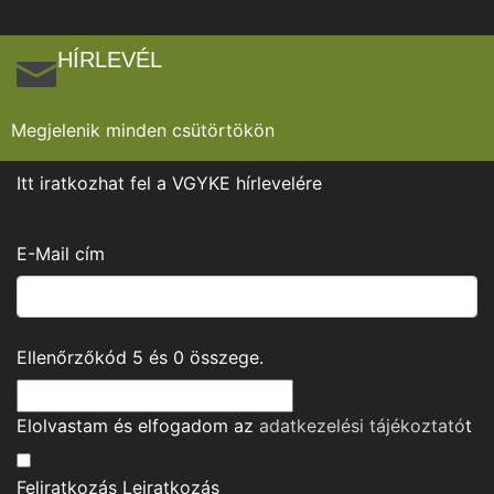
HÍRLEVÉL
Megjelenik minden csütörtökön
Itt iratkozhat fel a VGYKE hírlevelére
E-Mail cím
Ellenőrzőkód
5
és
0
összege.
Elolvastam és elfogadom az
adatkezelési tájékoztató
t
Feliratkozás
Leiratkozás