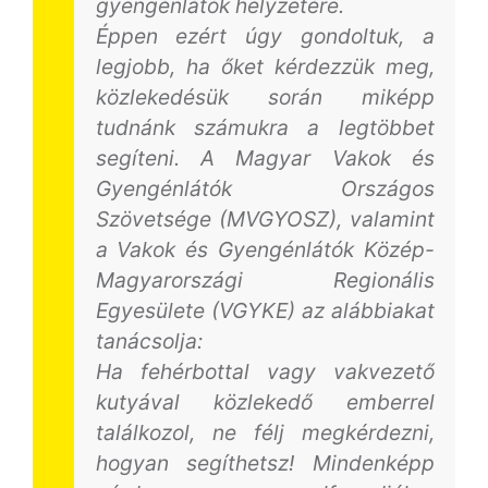
gyengénlátók helyzetére.
Éppen ezért úgy gondoltuk, a
legjobb, ha őket kérdezzük meg,
közlekedésük során miképp
tudnánk számukra a legtöbbet
segíteni. A Magyar Vakok és
Gyengénlátók Országos
Szövetsége (MVGYOSZ), valamint
a Vakok és Gyengénlátók Közép-
Magyarországi Regionális
Egyesülete (VGYKE) az alábbiakat
tanácsolja:
Ha fehérbottal vagy vakvezető
kutyával közlekedő emberrel
találkozol, ne félj megkérdezni,
hogyan segíthetsz! Mindenképp