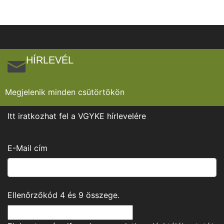
HÍRLEVÉL
Megjelenik minden csütörtökön
Itt iratkozhat fel a VGYKE hírlevelére
E-Mail cím
Ellenőrzőkód
4
és
9
összege.