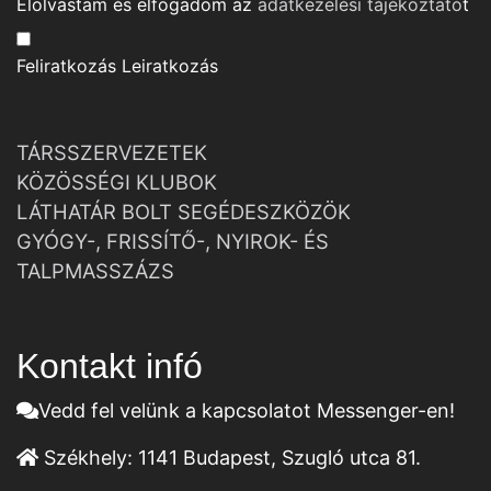
Elolvastam és elfogadom az
adatkezelési tájékoztató
t
Feliratkozás
Leiratkozás
TÁRSSZERVEZETEK
KÖZÖSSÉGI KLUBOK
LÁTHATÁR BOLT SEGÉDESZKÖZÖK
GYÓGY-, FRISSÍTŐ-, NYIROK- ÉS
TALPMASSZÁZS
Kontakt infó
Vedd fel velünk a kapcsolatot Messenger-en!
Székhely:
1141 Budapest, Szugló utca 81.