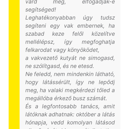
várd meg, elfogadják-e
segítséged!
Leghatékonyabban úgy tudsz
segíteni egy vak embernek, ha
szabad keze felől közelítve
mellélépsz, így megfoghatja
felkarodat vagy könyöködet,
a vakvezető kutyát ne simogasd,
ne szólítgasd, és ne etesd.
Ne feledd, nem mindenkin látható,
hogy látássérült, így ne lepődj
meg, ha valaki megkérdezi tőled a
megállóba érkező busz számát.
És a legfontosabb tanács, amit
látóknak adhatnak: október a látás
hónapja, vedd komolyan látásod