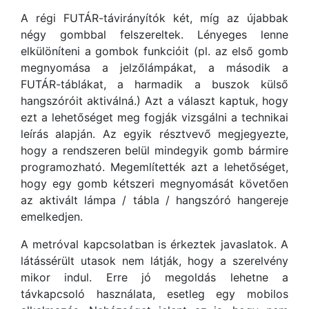
A régi FUTÁR-távirányítók két, míg az újabbak
négy gombbal felszereltek. Lényeges lenne
elkülöníteni a gombok funkcióit (pl. az első gomb
megnyomása a jelzőlámpákat, a második a
FUTÁR-táblákat, a harmadik a buszok külső
hangszóróit aktiválná.) Azt a választ kaptuk, hogy
ezt a lehetőséget meg fogják vizsgálni a technikai
leírás alapján. Az egyik résztvevő megjegyezte,
hogy a rendszeren belül mindegyik gomb bármire
programozható. Megemlítették azt a lehetőséget,
hogy egy gomb kétszeri megnyomását követően
az aktivált lámpa / tábla / hangszóró hangereje
emelkedjen.
A metróval kapcsolatban is érkeztek javaslatok. A
látássérült utasok nem látják, hogy a szerelvény
mikor indul. Erre jó megoldás lehetne a
távkapcsoló használata, esetleg egy mobilos