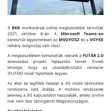
A
BKK
munkatársai online megbeszélést tartottak
2021. október 8-án. A
Microsoft Teams-en
keresztüli egyeztetésen az
MVGYOSZ
és a
VGYKE
néhány dolgozója vett részt.
A megbeszélésen bemutatták nekünk a
FUTÁR 2.0
elnevezésű projekt fejlesztési tervét. Ennek
lényege, hogy az utastájékoztató rendszer
(FUTÁR) minél fejlettebb legyen.
Az első és legfőbb feladat a 4G mobil távközlési
rendszerre való átállás. A mobilos rendszerek
jelenleg a 3G kapcsolatot használják, amely jövőre
már nem lesz támogatott Magyarországon.
További feladatok: