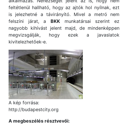
alkalmazás. Nehézséget jelent az is, hogy nem
feltétlenül hallható, hogy az ajtók hol nyílnak, ezt
is jelezhetné a távirányító. Mivel a metró nem
felszíni járat, a
BKK
munkatársai szerint ez
nagyobb kihívást jelent majd, de mindenképpen
megvizsgálják, hogy ezek a javaslatok
kivitelezhetőek-e.
A kép forrása:
http://budapestcity.org
A megbeszélés résztvevői: