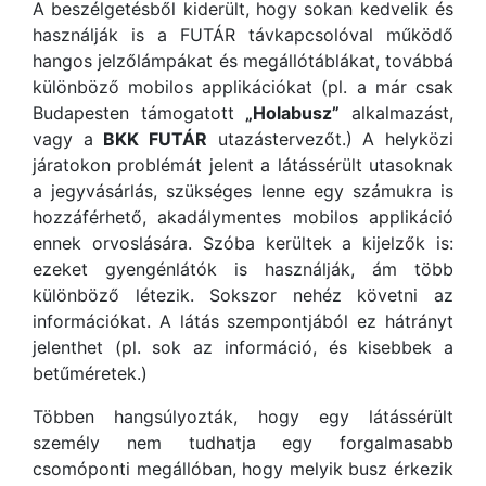
A beszélgetésből kiderült, hogy sokan kedvelik és
használják is a FUTÁR távkapcsolóval működő
hangos jelzőlámpákat és megállótáblákat, továbbá
különböző mobilos applikációkat (pl. a már csak
Budapesten támogatott
„Holabusz”
alkalmazást,
vagy a
BKK FUTÁR
utazástervezőt.) A helyközi
járatokon problémát jelent a látássérült utasoknak
a jegyvásárlás, szükséges lenne egy számukra is
hozzáférhető, akadálymentes mobilos applikáció
ennek orvoslására. Szóba kerültek a kijelzők is:
ezeket gyengénlátók is használják, ám több
különböző létezik. Sokszor nehéz követni az
információkat. A látás szempontjából ez hátrányt
jelenthet (pl. sok az információ, és kisebbek a
betűméretek.)
Többen hangsúlyozták, hogy egy látássérült
személy nem tudhatja egy forgalmasabb
csomóponti megállóban, hogy melyik busz érkezik