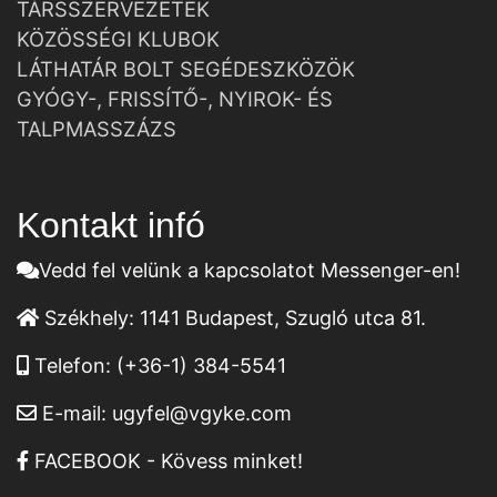
TÁRSSZERVEZETEK
KÖZÖSSÉGI KLUBOK
LÁTHATÁR BOLT SEGÉDESZKÖZÖK
GYÓGY-, FRISSÍTŐ-, NYIROK- ÉS
TALPMASSZÁZS
Kontakt infó
Vedd fel velünk a kapcsolatot Messenger-en!
Székhely:
1141 Budapest, Szugló utca 81.
Telefon:
(+36-1) 384-5541
E-mail:
ugyfel@vgyke.com
FACEBOOK - Kövess minket!