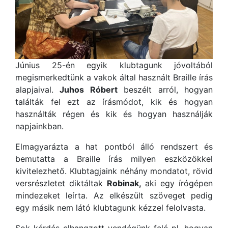
Június 25-én egyik klubtagunk jóvoltából
megismerkedtünk a vakok által használt Braille írás
alapjaival.
Juhos Róbert
beszélt arról, hogyan
találták fel ezt az írásmódot, kik és hogyan
használták régen és kik és hogyan használják
napjainkban.
Elmagyarázta a hat pontból álló rendszert és
bemutatta a Braille írás milyen eszközökkel
kivitelezhető. Klubtagjaink néhány mondatot, rövid
versrészletet diktáltak
Robinak,
aki egy írógépen
mindezeket leírta. Az elkészült szöveget pedig
egy másik nem látó klubtagunk kézzel felolvasta.