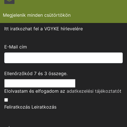
Megjelenik minden csütörtökön
Itt iratkozhat fel a VGYKE hírlevelére
E-Mail cím
Ellenőrzőkód
7
és
3
összege.
Elolvastam és elfogadom az
adatkezelési tájékoztató
t
Feliratkozás
Leiratkozás