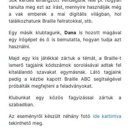
Sok kérdés elhangzott vendégünk felé pl. hogyan
tanulta meg ezt az írást, mennyire használják még
a vak emberek a mai digitális világban, hol
találkozhatunk Braille feliratokkal, stb.
Egy másik klubtagunk,
Dana
is hozott magával
egy írógépet és ő is bemutatta, hogyan tudja azt
használni.
Majd egy kis játékkal zártuk a témát, a Braille-t
ismerő tagjaink kódszámok sorolásával adtak fel
kitalálandó szavakat egymásnak. Látó tagjaink
pedig a kézbe kapott Braille ABC segítségével
próbálták megfejteni a feladványokat.
Klubunkat egy közös fagyizással zártuk a
szabadban.
Az eseményről készült néhány fotó
ide kattintva
tekinthető meg.