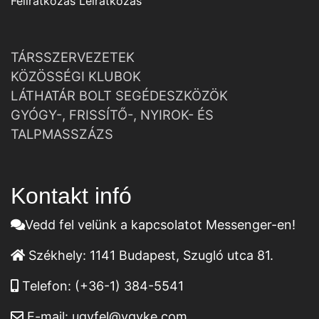
Feliratkozás
Leiratkozás
TÁRSSZERVEZETEK
KÖZÖSSÉGI KLUBOK
LÁTHATÁR BOLT SEGÉDESZKÖZÖK
GYÓGY-, FRISSÍTŐ-, NYIROK- ÉS
TALPMASSZÁZS
Kontakt infó
Vedd fel velünk a kapcsolatot Messenger-en!
Székhely:
1141 Budapest, Szugló utca 81.
Telefon:
(+36-1) 384-5541
E-mail:
ugyfel@vgyke.com