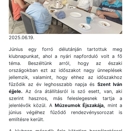
2025.06.19.
Június egy forró délutánján tartottuk meg
klubnapunkat, ahol a nyári napforduló volt a fő
téma. Beszéltünk arról, hogy az északi
országokban ezt az időszakot nagy ünneplések
jellemzik, valamint, hogy ehhez az időszakhoz
fűződik az év leghosszabb napja és
Szent Iván
éjjele.
Az óra átállításról is szó esett, van, aki
szerint hasznos, más feleslegesnek tartja a
jelenlévők közül. A
Múzeumok Éjszakája,
mint a
június végéhez fűződő rendezvénysorozat is
említésre került.