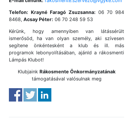
E-mail címünk:
rakosmente.szervezo@vgyke.com
Telefon:
Krayné Faragó Zsuzsanna:
06 70 984
8468,
Acsay Péter:
06 70 248 59 53
Kérünk, hogy amennyiben van látássérült
ismerősöd, ha van olyan személy, aki szívesen
segítene önkéntesként a klub és ill. más
programok lebonyolításában, ajánld a rákosmenti
Lámpás Klubot!
Klubjaink
Rákosmente Önkormányzatának
támogatásával valósulnak meg