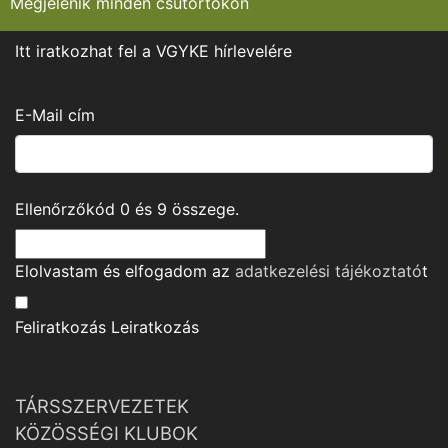
Megjelenik minden csütörtökön
Itt iratkozhat fel a VGYKE hírlevelére
E-Mail cím
Ellenőrzőkód
0
és
9
összege.
Elolvastam és elfogadom az
adatkezelési tájékoztató
t
Feliratkozás
Leiratkozás
TÁRSSZERVEZETEK
KÖZÖSSÉGI KLUBOK