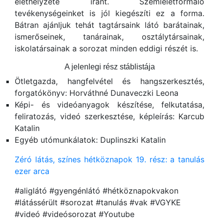
élethelyzete iránt. Szemléletformáló
tevékenységeinket is jól kiegészíti ez a forma.
Bátran ajánljuk tehát tagtársaink látó barátainak,
ismerőseinek, tanárainak, osztálytársainak,
iskolatársainak a sorozat minden eddigi részét is.
A jelenlegi rész stáblistája
Ötletgazda, hangfelvétel és hangszerkesztés,
forgatókönyv: Horváthné Dunaveczki Leona
Képi- és videóanyagok készítése, felkutatása,
feliratozás, videó szerkesztése, képleírás: Karcub
Katalin
Egyéb utómunkálatok: Duplinszki Katalin
Zéró látás, színes hétköznapok 19. rész: a tanulás
ezer arca
#aliglátó #gyengénlátó #hétköznapokvakon
#látássérült #sorozat #tanulás #vak #VGYKE
#videó #videósorozat #Youtube