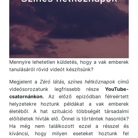
Mennyire lehetetlen küldetés, hogy a vak emberek
tanulásáról rövid videót készítsünk?
Megjelent a
Zéró látás, színes hétköznapok
című
videósorozatunk legfrissebb része
YouTube-
csatornánkon.
Az előző epizódban félreértett
helyzetekre hoztunk példákat a vak emberek
életéből. A hat szituáció többségét társadalmi
előítéletek hívták elő. Önnel is történtek hasonlók?
Ha még nem találkozott ezzel a résszel és
kíváncsi, hogy milyen eseteket hoztunk fel