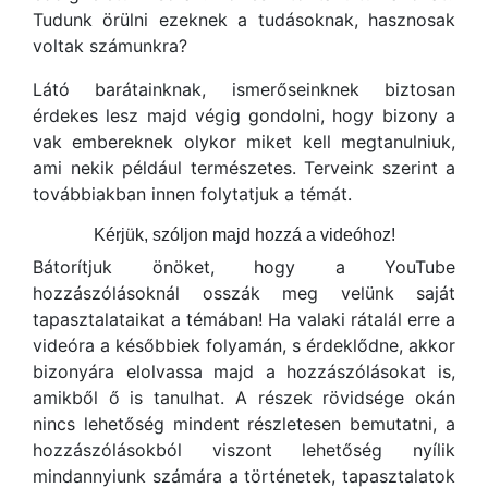
Tudunk örülni ezeknek a tudásoknak, hasznosak
voltak számunkra?
Látó barátainknak, ismerőseinknek biztosan
érdekes lesz majd végig gondolni, hogy bizony a
vak embereknek olykor miket kell megtanulniuk,
ami nekik például természetes. Terveink szerint a
továbbiakban innen folytatjuk a témát.
Kérjük, szóljon majd hozzá a videóhoz!
Bátorítjuk önöket, hogy a YouTube
hozzászólásoknál osszák meg velünk saját
tapasztalataikat a témában! Ha valaki rátalál erre a
videóra a későbbiek folyamán, s érdeklődne, akkor
bizonyára elolvassa majd a hozzászólásokat is,
amikből ő is tanulhat. A részek rövidsége okán
nincs lehetőség mindent részletesen bemutatni, a
hozzászólásokból viszont lehetőség nyílik
mindannyiunk számára a történetek, tapasztalatok