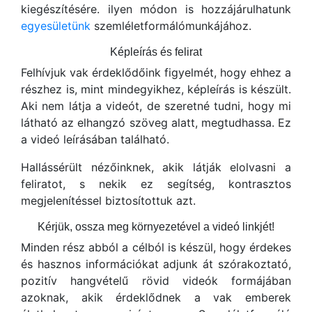
kiegészítésére. ilyen módon is hozzájárulhatunk
egyesületünk
szemléletformálómunkájához.
Képleírás és felirat
Felhívjuk vak érdeklődőink figyelmét, hogy ehhez a
részhez is, mint mindegyikhez, képleírás is készült.
Aki nem látja a videót, de szeretné tudni, hogy mi
látható az elhangzó szöveg alatt, megtudhassa. Ez
a videó leírásában található.
Hallássérült nézőinknek, akik látják elolvasni a
feliratot, s nekik ez segítség, kontrasztos
megjelenítéssel biztosítottuk azt.
Kérjük, ossza meg környezetével a videó linkjét!
Minden rész abból a célból is készül, hogy érdekes
és hasznos információkat adjunk át szórakoztató,
pozitív hangvételű rövid videók formájában
azoknak, akik érdeklődnek a vak emberek