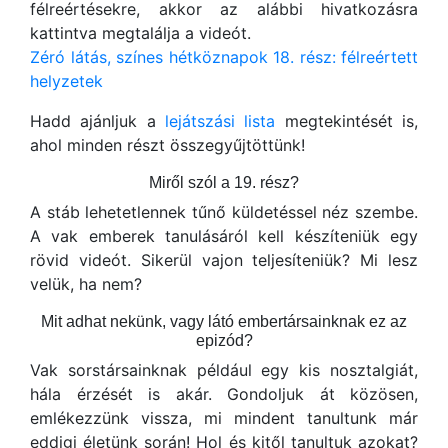
félreértésekre, akkor az alábbi hivatkozásra
kattintva megtalálja a videót.
Zéró látás, színes hétköznapok 18. rész: félreértett
helyzetek
Hadd ajánljuk a
lejátszási lista
megtekintését is,
ahol minden részt összegyűjtöttünk!
Miről szól a 19. rész?
A stáb lehetetlennek tűnő küldetéssel néz szembe.
A vak emberek tanulásáról kell készíteniük egy
rövid videót. Sikerül vajon teljesíteniük? Mi lesz
velük, ha nem?
Mit adhat nekünk, vagy látó embertársainknak ez az
epizód?
Vak sorstársainknak például egy kis nosztalgiát,
hála érzését is akár. Gondoljuk át közösen,
emlékezzünk vissza, mi mindent tanultunk már
eddigi életünk során! Hol és kitől tanultuk azokat?