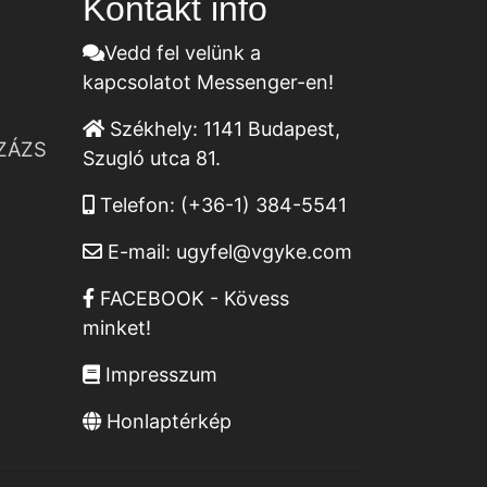
Kontakt infó
Vedd fel velünk a
kapcsolatot Messenger-en!
Székhely:
1141 Budapest,
ZÁZS
Szugló utca 81.
Telefon:
(+36-1) 384-5541
E-mail:
ugyfel@vgyke.com
FACEBOOK - Kövess
minket!
Impresszum
Honlaptérkép