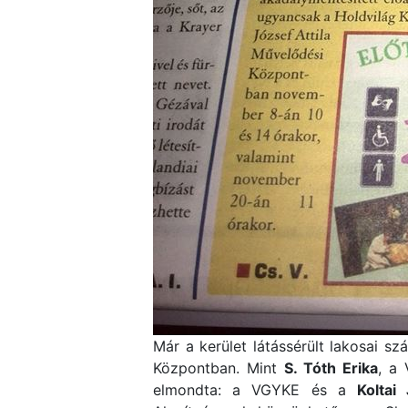
Már a kerület látássérült lakosai s
Központban. Mint
S. Tóth Erika
, a
elmondta: a VGYKE és a
Koltai 