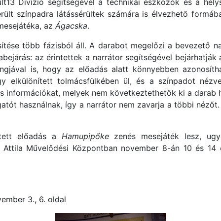
13 Divízió segítségével a technikai eszközök és a helysz
ült színpadra látássérültek számára is élvezhető formába
mesejátéka, az
Ágacska
.
tése több fázisból áll. A darabot megelőzi a bevezető na
abejárás: az érintettek a narrátor segítségével bejárhatják 
gjával is, hogy az előadás alatt könnyebben azonosít
gy elkülönített tolmácsfülkében ül, és a színpadot nézve
lis információkat, melyek nem következtethetők ki a dara
lgatót használnak, így a narrátor nem zavarja a többi néző
ített előadás a
Hamupipőke
zenés mesejáték lesz, ugy
ef Attila Művelődési Központban november 8-án 10 és 14 
vember 3., 6. oldal