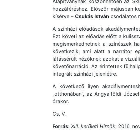
Alapítványnak köszönhetően az Skult
hozzáféréshez. Először májusban ker
kísérve –
Csukás István
csodálatos 
A színházi előadások akadálymentesí
Ezt követi az előadás előtt a kulissz
megismerkedhetnek a színészek han
következik, ami alatt a narrátor e
látássérült nézőknek azokat a vizuá
követőnarráció. Az érintettek fülhal
integrált színházi jelenlétre.
A következő ilyen akadálymentes
„otthonában”, az Angyalföldi Józs
órakor.
Cs. V.
Forrás
:
XIII. kerületi Hírnök
, 2016. no