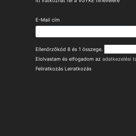
Itt iratkozhat fel a VGYKE hírlevelére
E-Mail cím
Ellenőrzőkód
8
és
1
összege.
Elolvastam és elfogadom az
adatkezelési t
Feliratkozás
Leiratkozás