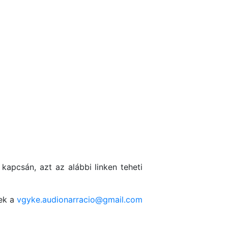
apcsán, azt az alábbi linken teheti
nek a
vgyke.audionarracio@gmail.com