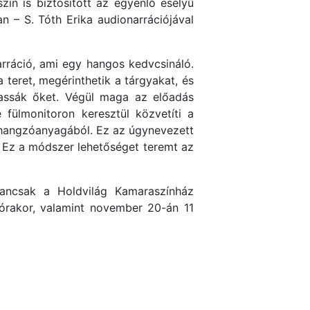
ín is biztosított az egyenlő esélyű
n – S. Tóth Erika audionarrációjával
rráció, ami egy hangos kedvcsináló.
a teret, megérinthetik a tárgyakat, és
hassák őket. Végül maga az előadás
 fülmonitoron keresztül közvetíti a
b hangzóanyagából. Ez az úgynevezett
t. Ez a módszer lehetőséget teremt az
ancsak a Holdvilág Kamaraszínház
órakor, valamint november 20-án 11