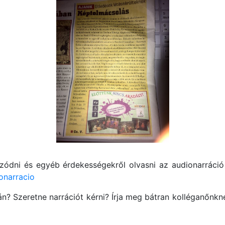
ódni és egyéb érdekességekről olvasni az audionarráció k
narracio
n? Szeretne narrációt kérni? Írja meg bátran kolléganőnk