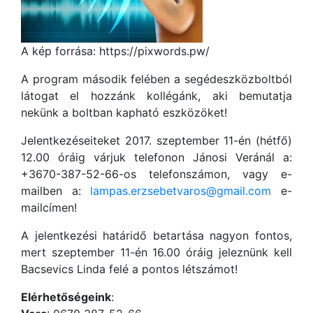
A kép forrása: https://pixwords.pw/
A program második felében a segédeszközboltból
látogat el hozzánk kollégánk, aki bemutatja
nekünk a boltban kapható eszközöket!
Jelentkezéseiteket 2017. szeptember 11-én (hétfő)
12.00 óráig várjuk telefonon Jánosi Veránál a:
+3670-387-52-66-os telefonszámon, vagy e-
mailben a:
lampas.erzsebetvaros@gmail.com
e-
mailcímen!
A jelentkezési határidő betartása nagyon fontos,
mert szeptember 11-én 16.00 óráig jeleznünk kell
Bacsevics Linda felé a pontos létszámot!
Elérhetőségeink
: