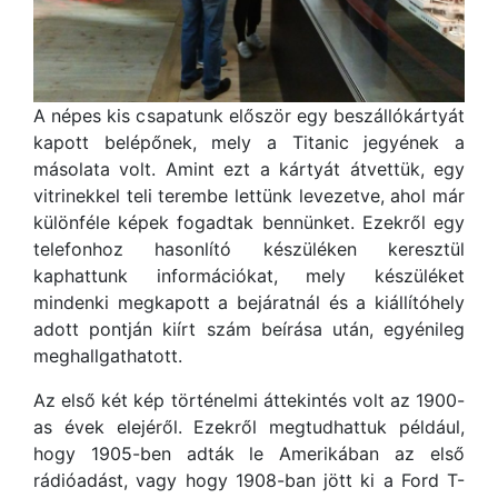
A népes kis csapatunk először egy beszállókártyát
kapott belépőnek, mely a Titanic jegyének a
másolata volt. Amint ezt a kártyát átvettük, egy
vitrinekkel teli terembe lettünk levezetve, ahol már
különféle képek fogadtak bennünket. Ezekről egy
telefonhoz hasonlító készüléken keresztül
kaphattunk információkat, mely készüléket
mindenki megkapott a bejáratnál és a kiállítóhely
adott pontján kiírt szám beírása után, egyénileg
meghallgathatott.
Az első két kép történelmi áttekintés volt az 1900-
as évek elejéről. Ezekről megtudhattuk például,
hogy 1905-ben adták le Amerikában az első
rádióadást, vagy hogy 1908-ban jött ki a Ford T-