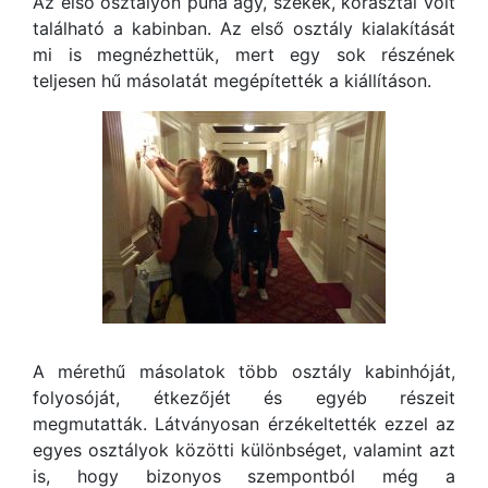
Az első osztályon puha ágy, székek, körasztal volt
található a kabinban. Az első osztály kialakítását
mi is megnézhettük, mert egy sok részének
teljesen hű másolatát megépítették a kiállításon.
A mérethű másolatok több osztály kabinhóját,
folyosóját, étkezőjét és egyéb részeit
megmutatták. Látványosan érzékeltették ezzel az
egyes osztályok közötti különbséget, valamint azt
is, hogy bizonyos szempontból még a