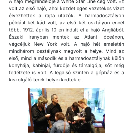
A hajó megrendelője a White Star Line cég volt. Ez
volt az első hajó, ahol kezdetleges vezetékes vizet
élvezhettek a rajta utazók. A harmadosztályon
például két kád volt, az első két osztályon ennél
több. 1912. április 10-én indult el a hajó Angliából.
Északi irányban mentek az Atlanti óceánon,
végcéljuk New York volt. A hajó hét emeletén
mindhárom osztálynak megvolt a helye. Mind az
első, mind a második és a harmadosztálynak külön
konyhája, kabinjai, fürdője és társalgója, sőt még
fedélzete is volt. A legalsó szinten a gépház és a
kiszolgáló terek helyezkedtek el.