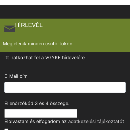
HÍRLEVÉL
Megjelenik minden csütörtökön
Itt iratkozhat fel a VGYKE hírlevelére
E-Mail cím
Ellenőrzőkód
3
és
4
összege.
Elolvastam és elfogadom az
adatkezelési tájékoztató
t