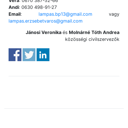
Vera
: 0670 387-52-66
Andi
: 0630 498-91-27
Email
:
lampas.bp13@gmail.com
vagy
lampas.erzsebetvaros@gmail.com
Jánosi Veronika
és
Molnárné Tóth Andrea
közösségi civilszervezők