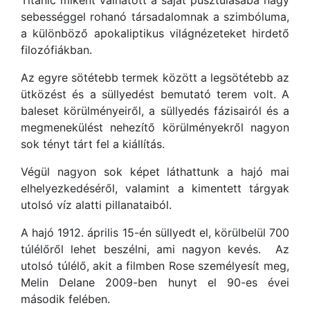
Titanic miként válhatott a saját pusztulásába nagy
sebességgel rohanó társadalomnak a szimbóluma,
a különböző apokaliptikus világnézeteket hirdető
filozófiákban.
Az egyre sötétebb termek között a legsötétebb az
ütközést és a süllyedést bemutató terem volt. A
baleset körülményeiről, a süllyedés fázisairól és a
megmenekülést nehezítő körülményekről nagyon
sok tényt tárt fel a kiállítás.
Végül nagyon sok képet láthattunk a hajó mai
elhelyezkedéséről, valamint a kimentett tárgyak
utolsó víz alatti pillanataiból.
A hajó 1912. április 15-én süllyedt el, körülbelül 700
túlélőről lehet beszélni, ami nagyon kevés. Az
utolsó túlélő, akit a filmben Rose személyesít meg,
Melin Delane 2009-ben hunyt el 90-es évei
második felében.