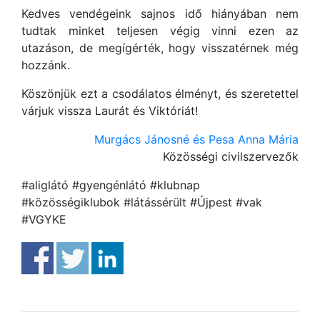
Kedves vendégeink sajnos idő hiányában nem
tudtak minket teljesen végig vinni ezen az
utazáson, de megígérték, hogy visszatérnek még
hozzánk.
Köszönjük ezt a csodálatos élményt, és szeretettel
várjuk vissza Laurát és Viktóriát!
Murgács Jánosné és Pesa Anna Mária
Közösségi civilszervezők
#aliglátó #gyengénlátó #klubnap
#közösségiklubok #látássérült #Újpest #vak
#VGYKE