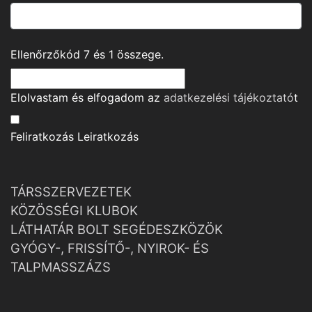
Ellenőrzőkód
7
és
1
összege.
Elolvastam és elfogadom az
adatkezelési tájékoztató
t
Feliratkozás
Leiratkozás
TÁRSSZERVEZETEK
KÖZÖSSÉGI KLUBOK
LÁTHATÁR BOLT SEGÉDESZKÖZÖK
GYÓGY-, FRISSÍTŐ-, NYIROK- ÉS
TALPMASSZÁZS