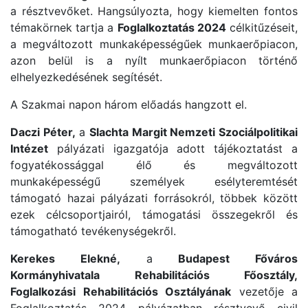
a résztvevőket. Hangsúlyozta, hogy kiemelten fontos
témakörnek tartja a
Foglalkoztatás 2024
célkitűzéseit,
a megváltozott munkaképességűek munkaerőpiacon,
azon belül is a nyílt munkaerőpiacon történő
elhelyezkedésének segítését.
A Szakmai napon három előadás hangzott el.
Daczi Péter,
a
Slachta Margit Nemzeti Szociálpolitikai
Intézet
pályázati igazgatója adott tájékoztatást a
fogyatékossággal élő és megváltozott
munkaképességű személyek esélyteremtését
támogató hazai pályázati forrásokról, többek között
ezek célcsoportjairól, támogatási összegekről és
támogatható tevékenységekről.
Kerekes Elekné,
a
Budapest Főváros
Kormányhivatala Rehabilitációs Főosztály,
Foglalkozási Rehabilitációs Osztályának
vezetője a
Foglalkoztatás 2024 pályázatban résztvevő civil