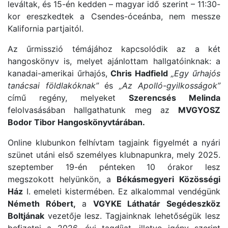
leváltak, és 15-én kedden – magyar idő szerint – 11:30-
kor ereszkedtek a Csendes-óceánba, nem messze
Kalifornia partjaitól.
Az űrmisszió témájához kapcsolódik az a két
hangoskönyv is, melyet ajánlottam hallgatóinknak: a
kanadai-amerikai űrhajós,
Chris Hadfield
„Egy űrhajós
tanácsai földlakóknak”
és
„Az Apolló-gyilkosságok”
című regény, melyeket
Szerencsés Melinda
felolvasásában hallgathatunk meg az
MVGYOSZ
Bodor Tibor Hangoskönyvtárában.
Online klubunkon felhívtam tagjaink figyelmét a nyári
szünet utáni első személyes klubnapunkra, mely 2025.
szeptember 19-én pénteken 10 órakor lesz
megszokott helyünkön, a
Békásmegyeri Közösségi
Ház
I. emeleti kistermében. Ez alkalommal vendégünk
Németh Róbert,
a
VGYKE Láthatár Segédeszköz
Boltjának
vezetője lesz. Tagjainknak lehetőségük lesz
befizetni a 2026. évi tagdíjat, illetve igény szerint