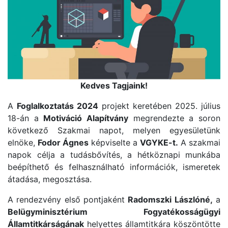
Kedves Tagjaink!
A
Foglalkoztatás 2024
projekt keretében 2025. július
18-án a
Motiváció Alapítvány
megrendezte a soron
következő Szakmai napot, melyen egyesületünk
elnöke,
Fodor Ágnes
képviselte a
VGYKE-t.
A szakmai
napok célja a tudásbővítés, a hétköznapi munkába
beépíthető és felhasználható információk, ismeretek
átadása, megosztása.
A rendezvény első pontjaként
Radomszki Lászlóné,
a
Belügyminisztérium Fogyatékosságügyi
Államtitkárságának
helyettes államtitkára köszöntötte