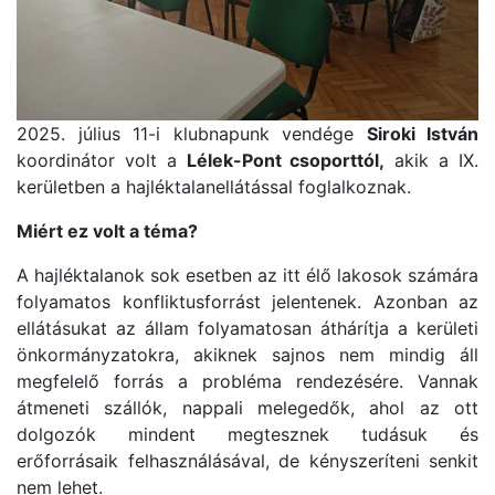
2025. július 11-i klubnapunk vendége
Siroki István
koordinátor volt a
Lélek-Pont csoporttól,
akik a IX.
kerületben a hajléktalanellátással foglalkoznak.
Miért ez volt a téma?
A hajléktalanok sok esetben az itt élő lakosok számára
folyamatos konfliktusforrást jelentenek. Azonban az
ellátásukat az állam folyamatosan áthárítja a kerületi
önkormányzatokra, akiknek sajnos nem mindig áll
megfelelő forrás a probléma rendezésére. Vannak
átmeneti szállók, nappali melegedők, ahol az ott
dolgozók mindent megtesznek tudásuk és
erőforrásaik felhasználásával, de kényszeríteni senkit
nem lehet.