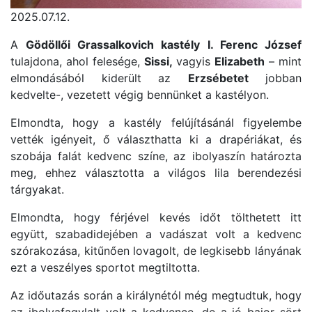
2025.07.12.
A
Gödöllői Grassalkovich kastély
I. Ferenc József
tulajdona, ahol felesége,
Sissi,
vagyis
Elizabeth
– mint
elmondásából kiderült az
Erzsébetet
jobban
kedvelte-, vezetett végig bennünket a kastélyon.
Elmondta, hogy a kastély felújításánál figyelembe
vették igényeit, ő választhatta ki a drapériákat, és
szobája falát kedvenc színe, az ibolyaszín határozta
meg, ehhez választotta a világos lila berendezési
tárgyakat.
Elmondta, hogy férjével kevés időt tölthetett itt
együtt, szabadidejében a vadászat volt a kedvenc
szórakozása, kitűnően lovagolt, de legkisebb lányának
ezt a veszélyes sportot megtiltotta.
Az időutazás során a királynétól még megtudtuk, hogy