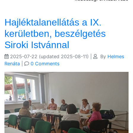
Hajléktalanellátás a IX.
kerületben, beszélgetés
Siroki Istvánnal
2025-07-22
(updated 2025-08-11)
|
By
Helmes
Renáta
|
0 Comments