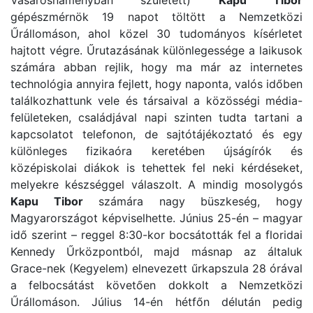
gépészmérnök 19 napot töltött a Nemzetközi
Űrállomáson, ahol közel 30 tudományos kísérletet
hajtott végre. Űrutazásának különlegessége a laikusok
számára abban rejlik, hogy ma már az internetes
technológia annyira fejlett, hogy naponta, valós időben
találkozhattunk vele és társaival a közösségi média-
felületeken, családjával napi szinten tudta tartani a
kapcsolatot telefonon, de sajtótájékoztató és egy
különleges fizikaóra keretében újságírók és
középiskolai diákok is tehettek fel neki kérdéseket,
melyekre készséggel válaszolt. A mindig mosolygós
Kapu Tibor
számára nagy büszkeség, hogy
Magyarországot képviselhette. Június 25-én – magyar
idő szerint – reggel 8:30-kor bocsátották fel a floridai
Kennedy Űrközpontból, majd másnap az általuk
Grace-nek (Kegyelem) elnevezett űrkapszula 28 órával
a felbocsátást követően dokkolt a Nemzetközi
Űrállomáson. Július 14-én hétfőn délután pedig