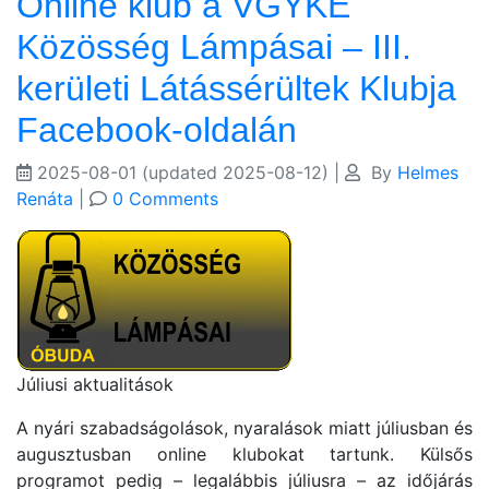
Online klub a VGYKE
Közösség Lámpásai – III.
kerületi Látássérültek Klubja
Facebook-oldalán
2025-08-01
(updated 2025-08-12)
|
By
Helmes
Renáta
|
0 Comments
Júliusi aktualitások
A nyári szabadságolások, nyaralások miatt júliusban és
augusztusban online klubokat tartunk. Külsős
programot pedig – legalábbis júliusra – az időjárás