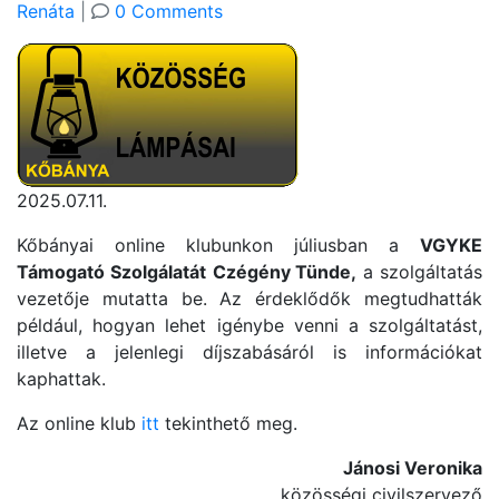
Renáta
|
0 Comments
2025.07.11.
Kőbányai online klubunkon júliusban a
VGYKE
Támogató Szolgálatát
Czégény Tünde,
a szolgáltatás
vezetője mutatta be. Az érdeklődők megtudhatták
például, hogyan lehet igénybe venni a szolgáltatást,
illetve a jelenlegi díjszabásáról is információkat
kaphattak.
Az online klub
itt
tekinthető meg.
Jánosi Veronika
közösségi civilszervező