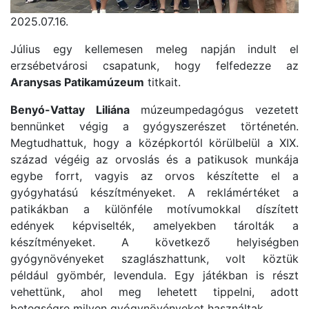
2025.07.16.
Július egy kellemesen meleg napján indult el
erzsébetvárosi csapatunk, hogy felfedezze az
Aranysas Patikamúzeum
titkait.
Benyó-Vattay Liliána
múzeumpedagógus vezetett
bennünket végig a gyógyszerészet történetén.
Megtudhattuk, hogy a középkortól körülbelül a XIX.
század végéig az orvoslás és a patikusok munkája
egybe forrt, vagyis az orvos készítette el a
gyógyhatású készítményeket. A reklámértéket a
patikákban a különféle motívumokkal díszített
edények képviselték, amelyekben tárolták a
készítményeket. A következő helyiségben
gyógynövényeket szaglászhattunk, volt köztük
például gyömbér, levendula. Egy játékban is részt
vehettünk, ahol meg lehetett tippelni, adott
betegségre milyen gyógynövényeket használtak.