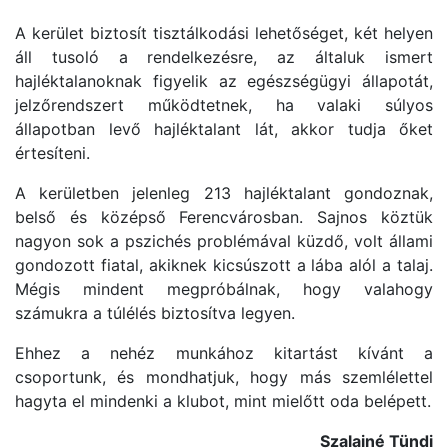
A kerület biztosít tisztálkodási lehetőséget, két helyen
áll tusoló a rendelkezésre, az általuk ismert
hajléktalanoknak figyelik az egészségügyi állapotát,
jelzőrendszert működtetnek, ha valaki súlyos
állapotban levő hajléktalant lát, akkor tudja őket
értesíteni.
A kerületben jelenleg 213 hajléktalant gondoznak,
belső és középső Ferencvárosban. Sajnos köztük
nagyon sok a pszichés problémával küzdő, volt állami
gondozott fiatal, akiknek kicsúszott a lába alól a talaj.
Mégis mindent megpróbálnak, hogy valahogy
számukra a túlélés biztosítva legyen.
Ehhez a nehéz munkához kitartást kívánt a
csoportunk, és mondhatjuk, hogy más szemlélettel
hagyta el mindenki a klubot, mint mielőtt oda belépett.
Szalainé Tündi