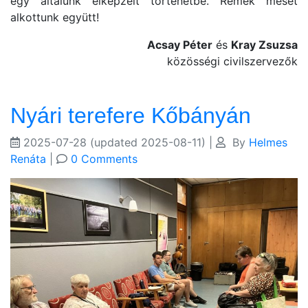
egy általunk elképzelt történetbe. Remek mesét
alkottunk együtt!
Acsay Péter
és
Kray Zsuzsa
közösségi civilszervezők
Nyári terefere Kőbányán
2025-07-28
(updated 2025-08-11)
|
By
Helmes
Renáta
|
0 Comments