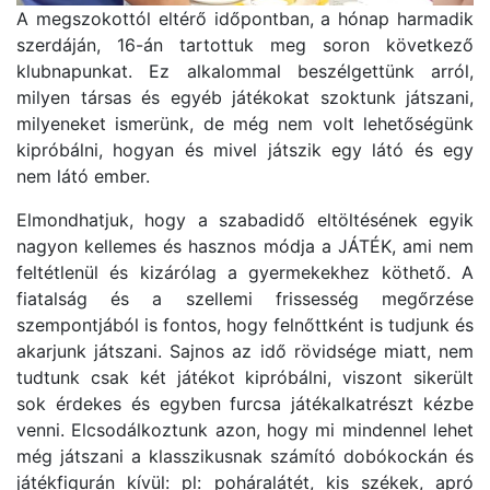
A megszokottól eltérő időpontban, a hónap harmadik
szerdáján, 16-án tartottuk meg soron következő
klubnapunkat. Ez alkalommal beszélgettünk arról,
milyen társas és egyéb játékokat szoktunk játszani,
milyeneket ismerünk, de még nem volt lehetőségünk
kipróbálni, hogyan és mivel játszik egy látó és egy
nem látó ember.
Elmondhatjuk, hogy a szabadidő eltöltésének egyik
nagyon kellemes és hasznos módja a JÁTÉK, ami nem
feltétlenül és kizárólag a gyermekekhez köthető. A
fiatalság és a szellemi frissesség megőrzése
szempontjából is fontos, hogy felnőttként is tudjunk és
akarjunk játszani. Sajnos az idő rövidsége miatt, nem
tudtunk csak két játékot kipróbálni, viszont sikerült
sok érdekes és egyben furcsa játékalkatrészt kézbe
venni. Elcsodálkoztunk azon, hogy mi mindennel lehet
még játszani a klasszikusnak számító dobókockán és
játékfigurán kívül: pl: poháralátét, kis székek, apró