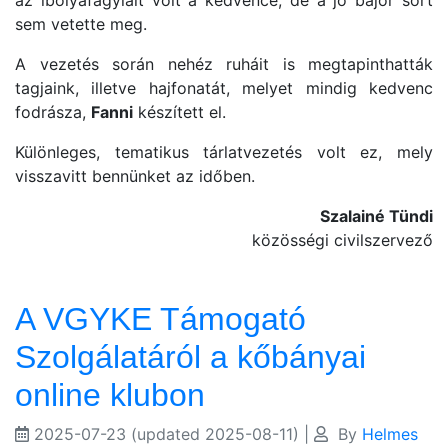
az ibolyafagylalt volt a kedvence, de a jó bajor sört
sem vetette meg.
A vezetés során nehéz ruháit is megtapinthatták
tagjaink, illetve hajfonatát, melyet mindig kedvenc
fodrásza,
Fanni
készített el.
Különleges, tematikus tárlatvezetés volt ez, mely
visszavitt bennünket az időben.
Szalainé Tündi
közösségi civilszervező
A VGYKE Támogató
Szolgálatáról a kőbányai
online klubon
2025-07-23
(updated 2025-08-11)
|
By
Helmes