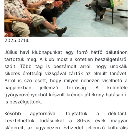
2025.07.14.
Július havi klubnapunkat egy forró hétfő délutánon
tartottuk meg. A klub most a kötetlen beszélgetésről
szólt. Több tag is beszámolt arról, hogy unokáik
sikeres érettségi vizsgával zárták az elmúlt tanévet.
Arról is szó esett, hogy milyen nehezen viselhető a
napjainkban jellemző forróság. A különféle
gyógynövényekből készült krémek jótékony hatásairól
is beszélgettünk.
Később agytornával folytattuk a délutánt.
Tesztelhettük tudásunkat a 80-as évek magyar
slágereit, az ugyanezen évtizedet jellemző kulturális