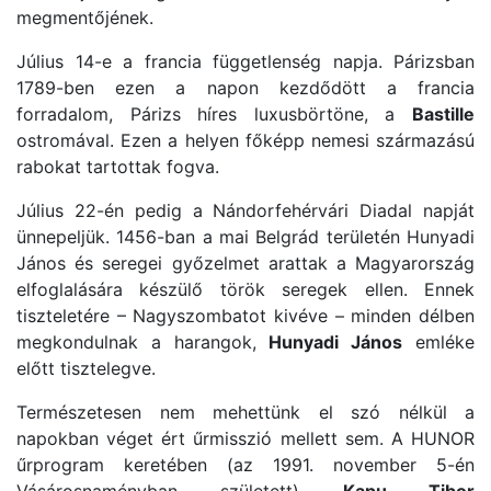
megmentőjének.
Július 14-e a francia függetlenség napja. Párizsban
1789-ben ezen a napon kezdődött a francia
forradalom, Párizs híres luxusbörtöne, a
Bastille
ostromával. Ezen a helyen főképp nemesi származású
rabokat tartottak fogva.
Július 22-én pedig a Nándorfehérvári Diadal napját
ünnepeljük. 1456-ban a mai Belgrád területén Hunyadi
János és seregei győzelmet arattak a Magyarország
elfoglalására készülő török seregek ellen. Ennek
tiszteletére – Nagyszombatot kivéve – minden délben
megkondulnak a harangok,
Hunyadi János
emléke
előtt tisztelegve.
Természetesen nem mehettünk el szó nélkül a
napokban véget ért űrmisszió mellett sem. A HUNOR
űrprogram keretében (az 1991. november 5-én
Vásárosnaményban született)
Kapu Tibor