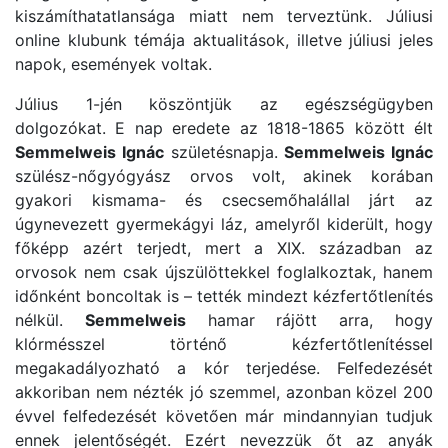
kiszámíthatatlansága miatt nem terveztünk. Júliusi
online klubunk témája aktualitások, illetve júliusi jeles
napok, események voltak.
Július 1-jén köszöntjük az egészségügyben
dolgozókat. E nap eredete az 1818-1865 között élt
Semmelweis Ignác
születésnapja.
Semmelweis Ignác
szülész-nőgyógyász orvos volt, akinek korában
gyakori kismama- és csecsemőhalállal járt az
úgynevezett gyermekágyi láz, amelyről kiderült, hogy
főképp azért terjedt, mert a XIX. században az
orvosok nem csak újszülöttekkel foglalkoztak, hanem
időnként boncoltak is – tették mindezt kézfertőtlenítés
nélkül.
Semmelweis
hamar rájött arra, hogy
klórmésszel történő kézfertőtlenítéssel
megakadályozható a kór terjedése. Felfedezését
akkoriban nem nézték jó szemmel, azonban közel 200
évvel felfedezését követően már mindannyian tudjuk
ennek jelentőségét. Ezért nevezzük őt az anyák