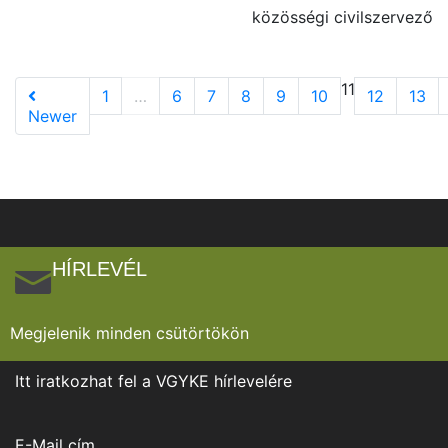
közösségi civilszervező
11
1
…
6
7
8
9
10
12
13
Newer
HÍRLEVÉL
Megjelenik minden csütörtökön
Itt iratkozhat fel a VGYKE hírlevelére
E-Mail cím