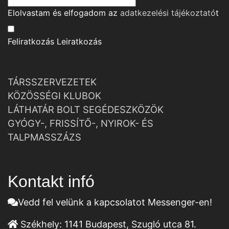
Elolvastam és elfogadom az
adatkezelési tájékoztató
t
Feliratkozás
Leiratkozás
TÁRSSZERVEZETEK
KÖZÖSSÉGI KLUBOK
LÁTHATÁR BOLT SEGÉDESZKÖZÖK
GYÓGY-, FRISSÍTŐ-, NYIROK- ÉS
TALPMASSZÁZS
Kontakt infó
Vedd fel velünk a kapcsolatot Messenger-en!
Székhely:
1141 Budapest, Szugló utca 81.