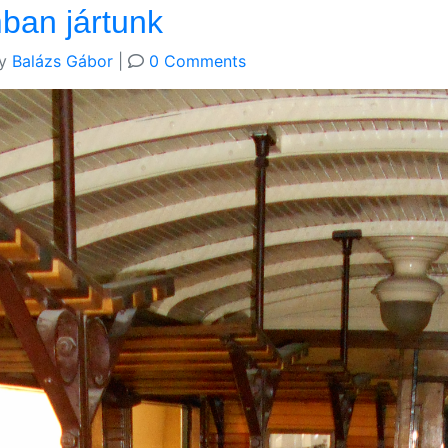
ban jártunk
y
Balázs Gábor
|
0 Comments