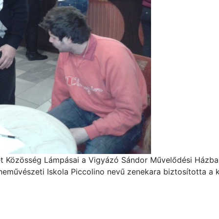
let Közösség Lámpásai a Vigyázó Sándor Művelődési Házban
űvészeti Iskola Piccolino nevű zenekara biztosította a ku