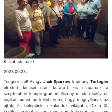
Kiszabadultunk!
2023.09.23.
Tengerre fel! Avagy
Jack Sparrow
kapitány
Tortugán
elrejtett kincsei után kutatott kis csapatunk a
szeptemberi klubprogramon. Bizony minden kalóz és
logikai tudást be kellett vetni, hogy megnyíljanak az
ajtók, és belépjünk a kalandok világába. De a IX.
kerületi csapat eszén még egy kalózkapitány sem