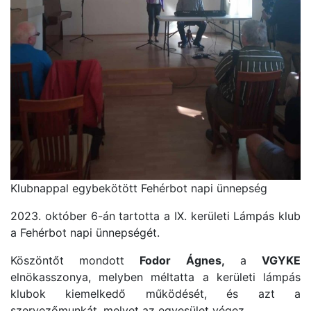
Klubnappal egybekötött Fehérbot napi ünnepség
2023. október 6-án tartotta a IX. kerületi Lámpás klub
a Fehérbot napi ünnepségét.
Köszöntőt mondott
Fodor Ágnes,
a
VGYKE
elnökasszonya, melyben méltatta a kerületi lámpás
klubok kiemelkedő működését, és azt a
szervezőmunkát, melyet az egyesület végez.