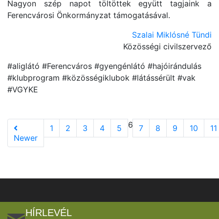
Nagyon szép napot töltöttek együtt tagjaink a
Ferencvárosi Önkormányzat támogatásával.
Szalai Miklósné Tündi
Közösségi civilszervező
#aliglátó #Ferencváros #gyengénlátó #hajóirándulás
#klubprogram #közösségiklubok #látássérült #vak
#VGYKE
6
1
2
3
4
5
7
8
9
10
11
Newer
HÍRLEVÉL