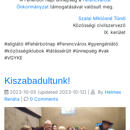
Önkormányzat
támogatásával valósult meg.
Szalai Miklósné Tündi
Közösségi civilszervező
IX. kerület
#aliglátó #Fehérbotnap #Ferencváros #gyengénlátó
#közösségiklubok #látássérült #ünnepség #vak
#VGYKE
Kiszabadultunk!
2023-10-05
(updated 2023-10-12)
|
By
Helmes
Renáta
|
0 Comments