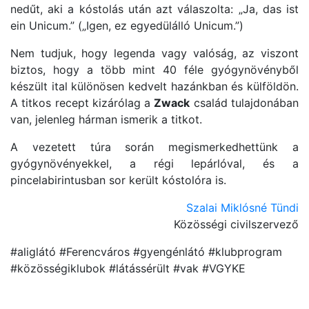
nedűt, aki a kóstolás után azt válaszolta: „Ja, das ist
ein Unicum.” („Igen, ez egyedülálló Unicum.”)
Nem tudjuk, hogy legenda vagy valóság, az viszont
biztos, hogy a több mint 40 féle gyógynövényből
készült ital különösen kedvelt hazánkban és külföldön.
A titkos recept kizárólag a
Zwack
család tulajdonában
van, jelenleg hárman ismerik a titkot.
A vezetett túra során megismerkedhettünk a
gyógynövényekkel, a régi lepárlóval, és a
pincelabirintusban sor került kóstolóra is.
Szalai Miklósné Tündi
Közösségi civilszervező
#aliglátó #Ferencváros #gyengénlátó #klubprogram
#közösségiklubok #látássérült #vak #VGYKE