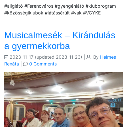
#aliglátó #Ferencváros #gyengénlátó #klubprogram
#közösségiklubok #látássérült #vak #VGYKE
Musicalmesék – Kirándulás
a gyermekkorba
2023-11-17
(updated 2023-11-23)
|
By
Helmes
Renáta
|
0 Comments