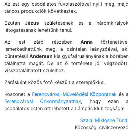
Az est egy csodálatos fuvolaszólóval nyílt meg, majd
táncos produkciók következtek.
Ezután
Jézus
születésének és a háromkirályok
látogatásának lehettünk tanui.
Az est záró részében
Anna
történetével
ismerkedhettünk meg, a csintalan leányzóéval, aki
büntetésül
Andersen
kis gyufaáruslányának a bőrében
találhatta magát. De az ő története jól végződött,
visszatalálhatott szüleihez.
Zárásként közös fotó készült a szereplőkkel.
Köszönet a
Ferencvárosi Művelődési Központnak
és a
Ferencvárosi Önkormányzatnak
, hogy ezen a
csodálatos esten ott lehetett a Lámpás klub tagsága!
Szalai Miklósné Tündi
Közösségi civilszervező