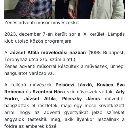
Zenés adventi műsor művészekkel
2023. december 7-én került sor a IX. kerületi Lámpás
klub utolsó közös programjára.
A
József Attila művelődési házban
(1098 Budapest,
Toronyház utca 3/b. szám alatt.)
Zenés adventi műsorral készültek a művészek, ünnepi
hangulatot varázsolva.
A fellépő művészek
Pelsőczi László,
Kovács Éva
Rebecca
és
Szentesi Nóra
színművészek voltak.
Ady
Endre,
József Attila,
Pilinszky János
műveiből
hangzottak el részletek, majd egy mese következett
arról, hogy az adventi gyertyákat jelző színeket
angyalok testesítik meg, akik ilyenkor leszállnak a
földre az emberek közé.