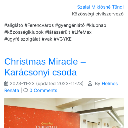
Szalai Miklósné Tündi
Közösségi civilszervező
#aliglátó #Ferencváros #gyengénlátó #klubnap
#közösségiklubok #látássérült #LifeMax
#ügyfélszolgálat #vak #VGYKE
Christmas Miracle –
Karácsonyi csoda
2023-11-23
(updated 2023-11-23)
|
By
Helmes
Renáta
|
0 Comments