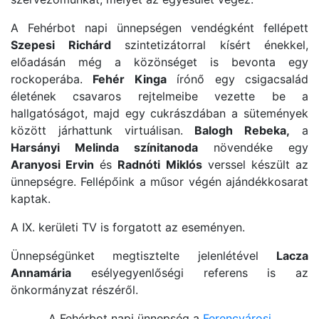
A Fehérbot napi ünnepségen vendégként fellépett
Szepesi Richárd
szintetizátorral kísért énekkel,
előadásán még a közönséget is bevonta egy
rockoperába.
Fehér Kinga
írónő egy csigacsalád
életének csavaros rejtelmeibe vezette be a
hallgatóságot, majd egy cukrászdában a sütemények
között járhattunk virtuálisan.
Balogh Rebeka,
a
Harsányi Melinda színitanoda
növendéke egy
Aranyosi Ervin
és
Radnóti Miklós
verssel készült az
ünnepségre. Fellépőink a műsor végén ajándékkosarat
kaptak.
A IX. kerületi TV is forgatott az eseményen.
Ünnepségünket megtisztelte jelenlétével
Lacza
Annamária
esélyegyenlőségi referens is az
önkormányzat részéről.
A Fehérbot napi ünnepség a
Ferencvárosi