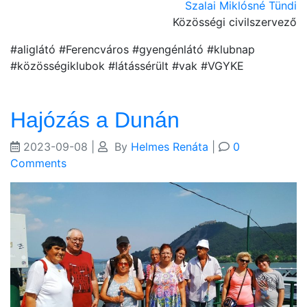
Szalai Miklósné Tündi
Közösségi civilszervező
#aliglátó #Ferencváros #gyengénlátó #klubnap
#közösségiklubok #látássérült #vak #VGYKE
Hajózás a Dunán
2023-09-08
|
By
Helmes Renáta
|
0
Comments