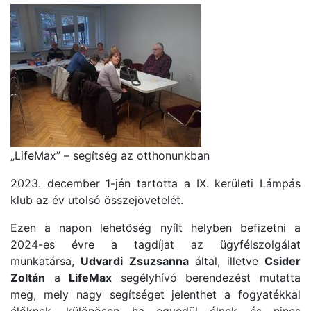
„LifeMax” – segítség az otthonunkban
2023. december 1-jén tartotta a IX. kerületi Lámpás
klub az év utolsó összejövetelét.
Ezen a napon lehetőség nyílt helyben befizetni a
2024-es évre a tagdíjat az ügyfélszolgálat
munkatársa,
Udvardi Zsuzsanna
által, illetve
Csider
Zoltán
a
LifeMax
segélyhívó berendezést mutatta
meg, mely nagy segítséget jelenthet a fogyatékkal
élőknek, különösen ha egyedül élnek és nincs