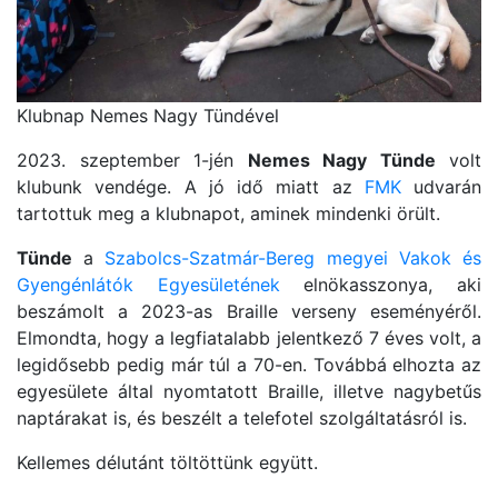
Klubnap Nemes Nagy Tündével
2023. szeptember 1-jén
Nemes Nagy Tünde
volt
klubunk vendége. A jó idő miatt az
FMK
udvarán
tartottuk meg a klubnapot, aminek mindenki örült.
Tünde
a
Szabolcs-Szatmár-Bereg megyei Vakok és
Gyengénlátók Egyesületének
elnökasszonya, aki
beszámolt a 2023-as Braille verseny eseményéről.
Elmondta, hogy a legfiatalabb jelentkező 7 éves volt, a
legidősebb pedig már túl a 70-en. Továbbá elhozta az
egyesülete által nyomtatott Braille, illetve nagybetűs
naptárakat is, és beszélt a telefotel szolgáltatásról is.
Kellemes délutánt töltöttünk együtt.