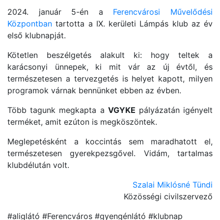
2024. január 5-én a
Ferencvárosi Művelődési
Központban
tartotta a IX. kerületi Lámpás klub az év
első klubnapját.
Kötetlen beszélgetés alakult ki: hogy teltek a
karácsonyi ünnepek, ki mit vár az új évtől, és
természetesen a tervezgetés is helyet kapott, milyen
programok várnak bennünket ebben az évben.
Több tagunk megkapta a
VGYKE
pályázatán igényelt
terméket, amit ezúton is megköszöntek.
Meglepetésként a koccintás sem maradhatott el,
természetesen gyerekpezsgővel. Vidám, tartalmas
klubdélután volt.
Szalai Miklósné Tündi
Közösségi civilszervező
#aliglátó #Ferencváros #gyengénlátó #klubnap