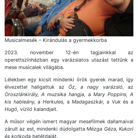
Musicalmesék – Kirándulás a gyermekkorba
2023. november 12-én tagjainkkal az
operettszínházban egy varázslatos utazást tettünk a
mese musicalek világába.
Lélekben egy kicsit mindenki örök gyerek marad, így
élvezettel hallgattuk az
Óz, a nagy varázsló,
az
Oroszlánkirály,
A muzsika hangja,
a
Mary Poppins,
A
kis hableány,
a
Herkules,
a
Madagaszkár,
a
Vuk
és a
Hugó, víziló
kalandjait.
A műsor végén ismert magyar mesefilmek dallamaival
zárult az est, mindenki dúdolgatta
Mézga Géza,
Kukori
és kotkoda
betétdalát.