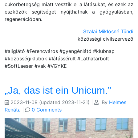
cukorbetegség miatt vesztik el a látásukat, és ezek az
eszközök segítséget nyújthatnak a gyógyulásban,
regenerációban.
Szalai Miklósné Tündi
közösségi civilszervező
#aliglátó #Ferencváros #gyengénlátó #klubnap
#közösségiklubok #látássérült #Láthatárbolt
#SoftLaeser #vak #VGYKE
„Ja, das ist ein Unicum.”
2023-11-08
(updated 2023-11-21)
|
By
Helmes
Renáta
|
0 Comments