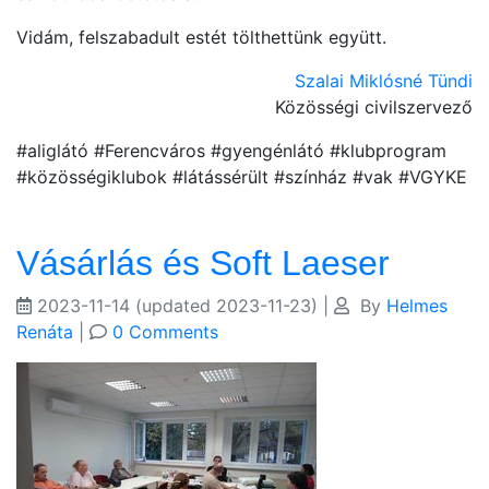
Vidám, felszabadult estét tölthettünk együtt.
Szalai Miklósné Tündi
Közösségi civilszervező
#aliglátó #Ferencváros #gyengénlátó #klubprogram
#közösségiklubok #látássérült #színház #vak #VGYKE
Vásárlás és Soft Laeser
2023-11-14
(updated 2023-11-23)
|
By
Helmes
Renáta
|
0 Comments