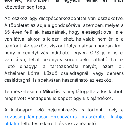
közvetlen segítség.
Az eszköz egy diszpécserközponttal van összekötve.
A többletet az adja a gondosórával szemben, melyet a
65 éven felüliek használnak, hogy elesésgátlóval is el
van látva, akkor is jelezni lehet, ha valaki nem éri el a
telefont. Az eszközt viszont folyamatosan hordani kell,
hogy a segélyhívás indítható legyen. GPS jellel is el
van látva, tehát bizonyos körön belül látható, ha az
illető elhagyja a tartózkodási helyét, ezért pl.
Azheimer kórral küzdő családtagnál, vagy demens
családtagnál is adekvátan használható az eszköz.
Természetesen a
Mikulás
is meglátogatta a kis klubot,
meghívott vendégünk is kapott egy kis ajándékot.
A klubnapról élő bejelentkezés is történt, mely a
közösség lámpásai Ferencvárosi látássérültek klubja
oldalra
feltöltésre került, és visszanézhető.