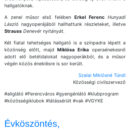
hallgatóknak.
A zenei műsor első felében
Erkel Ferenc
Hunyadi
László
nagyoperájából hallhattunk részleteket, illetve
Strauss
Denevér nyitányát.
Két fiatal tehetséges hallgató is a színpadra lépett a
közönség előtt, majd
Miklósa Erika
operaénekesnő
adott elő betétdalokat nagyoperákból, és a műsor
végén közös éneklésre is sor került.
Szalai Miklósné Tündi
Közösségi civilszervező
#aliglátó #Ferencváros #gyengénlátó #klubprogram
#közösségiklubok #látássérült #vak #VGYKE
Évköszöntés,