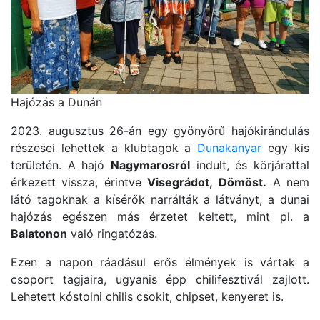
Hajózás a Dunán
2023. augusztus 26-án egy gyönyörű hajókirándulás
részesei lehettek a klubtagok a
Dunakanyar
egy kis
területén. A hajó
Nagymarosról
indult, és körjárattal
érkezett vissza, érintve
Visegrádot,
Dömöst.
A nem
látó tagoknak a kísérők narrálták a látványt, a dunai
hajózás egészen más érzetet keltett, mint pl. a
Balatonon
való ringatózás.
Ezen a napon ráadásul erős élmények is vártak a
csoport tagjaira, ugyanis épp chilifesztivál zajlott.
Lehetett kóstolni chilis csokit, chipset, kenyeret is.