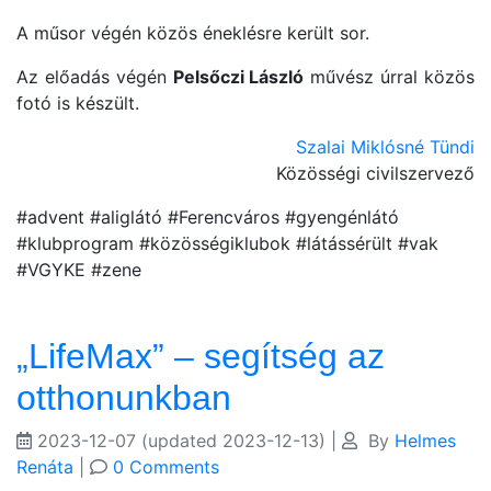
A műsor végén közös éneklésre került sor.
Az előadás végén
Pelsőczi László
művész úrral közös
fotó is készült.
Szalai Miklósné Tündi
Közösségi civilszervező
#advent #aliglátó #Ferencváros #gyengénlátó
#klubprogram #közösségiklubok #látássérült #vak
#VGYKE #zene
„LifeMax” – segítség az
otthonunkban
2023-12-07
(updated 2023-12-13)
|
By
Helmes
Renáta
|
0 Comments