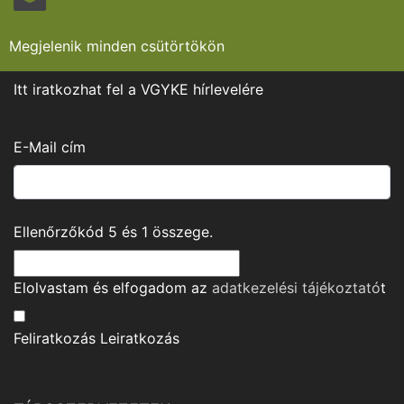
Megjelenik minden csütörtökön
Itt iratkozhat fel a VGYKE hírlevelére
E-Mail cím
Ellenőrzőkód
5
és
1
összege.
Elolvastam és elfogadom az
adatkezelési tájékoztató
t
Feliratkozás
Leiratkozás