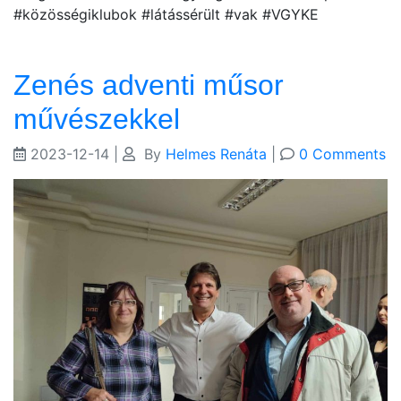
#közösségiklubok #látássérült #vak #VGYKE
Zenés adventi műsor
művészekkel
2023-12-14
|
By
Helmes Renáta
|
0 Comments