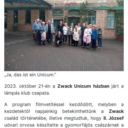
„Ja, das ist ein Unicum.”
2023. október 21-én a
Zwack Unicum házban
járt a
lámpás klub csapata.
A program filmvetítéssel kezdődött, melyben a
kezdetektől napjainkig betekinthettünk a
Zwack
család történetébe, illetve megtudtuk, hogy
II. József
udvari orvosa készítette a gyomorfájós császárnak a