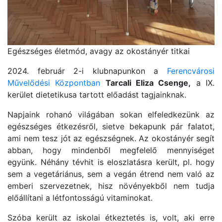
Egészséges életmód, avagy az okostányér titkai
2024. február 2-i klubnapunkon a
Ferencvárosi
Művelődési Központban
Tarcali Eliza Csenge,
a IX.
kerület dietetikusa tartott előadást tagjainknak.
Napjaink rohanó világában sokan elfeledkezünk az
egészséges étkezésről, sietve bekapunk pár falatot,
ami nem tesz jót az egészségnek. Az okostányér segít
abban, hogy mindenből megfelelő mennyiséget
együnk. Néhány tévhit is eloszlatásra került, pl. hogy
sem a vegetáriánus, sem a vegán étrend nem való az
emberi szervezetnek, hisz növényekből nem tudja
előállítani a létfontosságú vitaminokat.
Szóba került az iskolai étkeztetés is, volt, aki erre