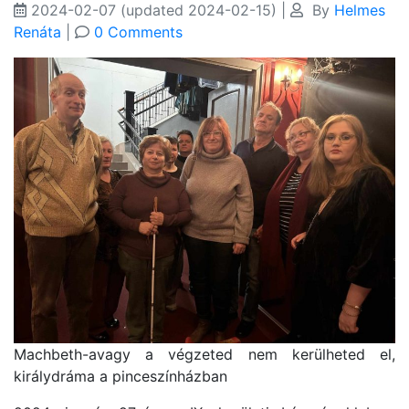
2024-02-07
(updated 2024-02-15)
|
By
Helmes
Renáta
|
0 Comments
Machbeth-avagy a végzeted nem kerülheted el,
királydráma a pinceszínházban