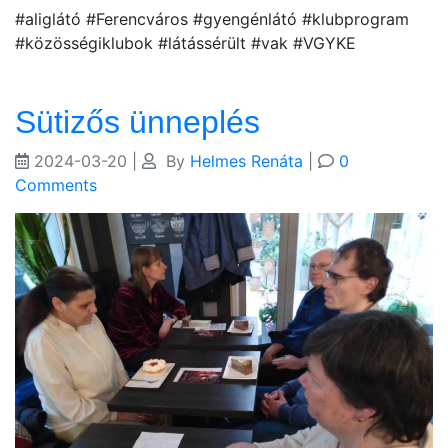
#aliglátó #Ferencváros #gyengénlátó #klubprogram
#közösségiklubok #látássérült #vak #VGYKE
Sütizős ünneplés
2024-03-20
|
By
Helmes Renáta
|
0
Comments