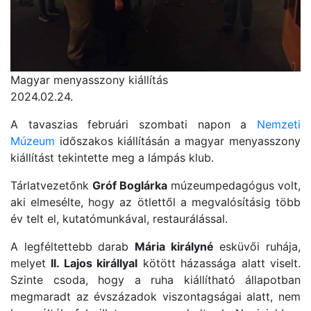
Magyar menyasszony kiállítás
2024.02.24.
A tavaszias februári szombati napon a
Nemzeti
Múzeum
időszakos kiállításán a magyar menyasszony
kiállítást tekintette meg a lámpás klub.
Tárlatvezetőnk
Gróf Boglárka
múzeumpedagógus volt,
aki elmesélte, hogy az ötlettől a megvalósításig több
év telt el, kutatómunkával, restaurálással.
A legféltettebb darab
Mária királyné
esküvői ruhája,
melyet
II. Lajos királlyal
kötött házassága alatt viselt.
Szinte csoda, hogy a ruha kiállítható állapotban
megmaradt az évszázadok viszontagságai alatt, nem