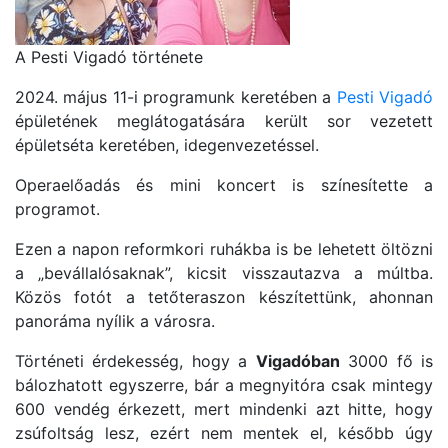
A Pesti Vigadó története
2024. május 11-i programunk keretében a
Pesti Vigadó
épületének meglátogatására került sor vezetett
épületséta keretében, idegenvezetéssel.
Operaelőadás és mini koncert is színesítette a
programot.
Ezen a napon reformkori ruhákba is be lehetett öltözni
a „bevállalósaknak”, kicsit visszautazva a múltba.
Közös fotót a tetőteraszon készítettünk, ahonnan
panoráma nyílik a városra.
Történeti érdekesség, hogy a
Vigadóban
3000 fő is
bálozhatott egyszerre, bár a megnyitóra csak mintegy
600 vendég érkezett, mert mindenki azt hitte, hogy
zsúfoltság lesz, ezért nem mentek el, később úgy