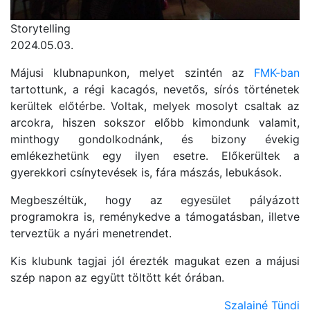
Storytelling
2024.05.03.
Májusi klubnapunkon, melyet szintén az
FMK-ban
tartottunk, a régi kacagós, nevetős, sírós történetek
kerültek előtérbe. Voltak, melyek mosolyt csaltak az
arcokra, hiszen sokszor előbb kimondunk valamit,
minthogy gondolkodnánk, és bizony évekig
emlékezhetünk egy ilyen esetre. Előkerültek a
gyerekkori csínytevések is, fára mászás, lebukások.
Megbeszéltük, hogy az egyesület pályázott
programokra is, reménykedve a támogatásban, illetve
terveztük a nyári menetrendet.
Kis klubunk tagjai jól érezték magukat ezen a májusi
szép napon az együtt töltött két órában.
Szalainé Tündi