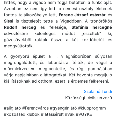
hitték, hogy a vigadó nem fogja betölteni a funkcióját.
Azonban ez nem így lett, a nemesi osztály életének
fontos találkozóhelye lett,
Ferenc József császár
és
Sissi
is tiszteletét tette a Vigadóban. A trónörökös
Rudolf herceg
és felesége,
Stefánia hercegné
üdvözlésére különleges módot „eszeltek” ki,
gázcsövekből rakták össze a két kezdőbetűt és
meggyújtották.
A gyönyörű épület a II. világháborúban súlyosan
megrongálódott, és lebontásra ítélték, de végül a
műemlékvéelem megmentette, és régi pompájában
várja napjainkban a látogatókat. Két havonta megújuló
kiállításoknak ad otthont, ezért is érdemes felkeresni.
Szalainé Tündi
Közösségi civilszervező
#aliglátó #Ferencváros #gyengénlátó #klubprogram
#közösségiklubok #látássérült #vak #VGYKE