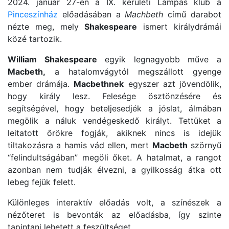
2024. január 27-én a IX. kerületi Lámpás klub a
Pinceszínház
előadásában a
Machbeth
című darabot
nézte meg, mely
Shakespeare
ismert királydrámái
közé tartozik.
William Shakespeare
egyik legnagyobb műve a
Macbeth,
a hatalomvágytól megszállott gyenge
ember drámája.
Macbethnek
egyszer azt jövendölik,
hogy király lesz. Felesége ösztönzésére és
segítségével, hogy beteljesedjék a jóslat, álmában
megölik a náluk vendégeskedő királyt. Tettüket a
leitatott őrökre fogják, akiknek nincs is idejük
tiltakozásra a hamis vád ellen, mert
Macbeth
szörnyű
“felindultságában” megöli őket. A hatalmat, a rangot
azonban nem tudják élvezni, a gyilkosság átka ott
lebeg fejük felett.
Különleges interaktív előadás volt, a színészek a
nézőteret is bevonták az előadásba, így szinte
tapintani lehetett a feszültséget.