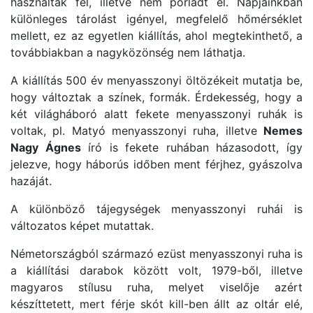
használták fel, illetve nem porladt el. Napjainkban
különleges tárolást igényel, megfelelő hőmérséklet
mellett, ez az egyetlen kiállítás, ahol megtekinthető, a
továbbiakban a nagyközönség nem láthatja.
A kiállítás 500 év menyasszonyi öltözékeit mutatja be,
hogy változtak a színek, formák. Érdekesség, hogy a
két világháboró alatt fekete menyasszonyi ruhák is
voltak, pl. Matyó menyasszonyi ruha, illetve
Nemes
Nagy Ágnes
író is fekete ruhában házasodott, így
jelezve, hogy háborús időben ment férjhez, gyászolva
hazáját.
A különböző tájegységek menyasszonyi ruhái is
változatos képet mutattak.
Németországból származó ezüst menyasszonyi ruha is
a kiállítási darabok között volt, 1979-ből, illetve
magyaros stílusu ruha, melyet viselője azért
készíttetett, mert férje skót kill-ben állt az oltár elé,