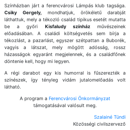
Színházban járt a ferencvárosi Lámpás klub tagsága.
Csiky Gergely,
mondhatjuk, örökéletű darabját
láthattuk, mely a tékozló család tipikus esetét mutatta
be a győri
Kisfaludy színház
művészeinek
előadásában. A családi költségvetés sem bírja a
tékozlást, a pazarlást, egyszer szétpattan a Buborék,
vagyis a látszat, mely mögött adósság, rossz
házasságok egyaránt megjelennek, és a családfőnek
döntenie kell, hogy mi legyen.
A régi darabot egy kis humorral is fűszerezték a
színészek, így tényleg vidám jutalomelőadás volt
látható.
A program a
Ferencvárosi Önkormányzat
támogatásával valósult meg.
Szalainé Tündi
Közösségi civilszervező