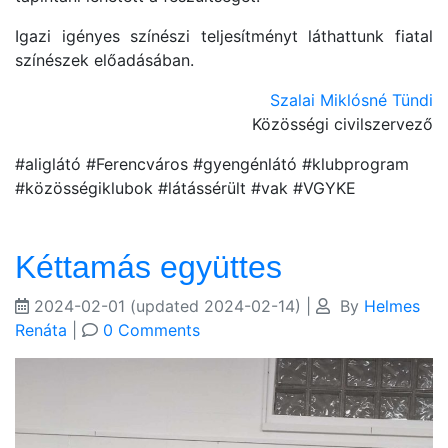
Igazi igényes színészi teljesítményt láthattunk fiatal
színészek előadásában.
Szalai Miklósné Tündi
Közösségi civilszervező
#aliglátó #Ferencváros #gyengénlátó #klubprogram
#közösségiklubok #látássérült #vak #VGYKE
Kéttamás együttes
2024-02-01
(updated 2024-02-14)
|
By
Helmes
Renáta
|
0 Comments