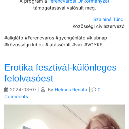
A program a
Ferencvárosi Önkormányzat
támogatásával valósult meg.
Szalainé Tündi
Közösségi civilszervező
#aliglátó #Ferencváros #gyengénlátó #klubnap
#közösségiklubok #látássérült #vak #VGYKE
Erotika fesztivál-különleges
felolvasóest
2024-03-07
|
By
Helmes Renáta
|
0
Comments