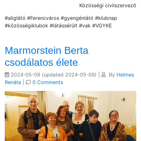
Közösségi civilszervező
#aliglátó #Ferencváros #gyengénlátó #klubnap
#közösségiklubok #látássérült #vak #VGYKE
Marmorstein Berta
csodálatos élete
2024-05-08
(updated 2024-05-09)
|
By
Helmes
Renáta
|
0 Comments