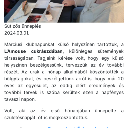
Sütizős ünneplés
2024.03.01.
Márciusi klubnapunkat külső helyszínen tartottuk, a
L’Amouse cukrászdában,
különleges sütemények
társaságában. Tagjaink kérése volt, hogy egy külső
helyszínen beszélgessünk, tervezzük az év további
részét. Az urak a nőnap alkalmából köszöntötték a
hölgytagokat, és beszélgettünk arról is, hogy már 20
éves az egyesület, az eddig elért eredmények és
további tervek is szóba kerültek ezen a napfényes
tavaszi napon.
Volt, aki az év első hónapjában ünnepelte a
születésnapját, őt is megköszöntöttük.