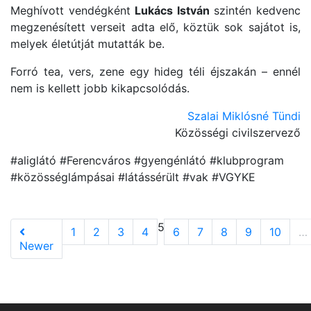
Meghívott vendégként
Lukács István
szintén kedvenc
megzenésített verseit adta elő, köztük sok sajátot is,
melyek életútját mutatták be.
Forró tea, vers, zene egy hideg téli éjszakán – ennél
nem is kellett jobb kikapcsolódás.
Szalai Miklósné Tündi
Közösségi civilszervező
#aliglátó #Ferencváros #gyengénlátó #klubprogram
#közösséglámpásai #látássérült #vak #VGYKE
5
1
2
3
4
6
7
8
9
10
…
Newer