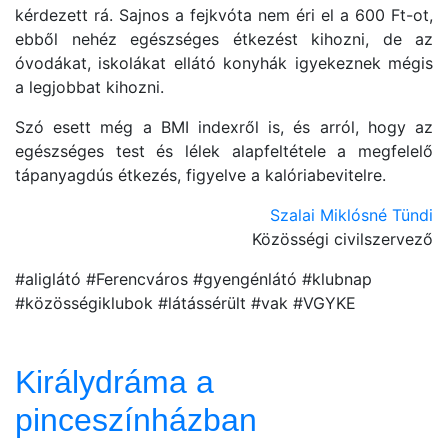
kérdezett rá. Sajnos a fejkvóta nem éri el a 600 Ft-ot,
ebből nehéz egészséges étkezést kihozni, de az
óvodákat, iskolákat ellátó konyhák igyekeznek mégis
a legjobbat kihozni.
Szó esett még a BMI indexről is, és arról, hogy az
egészséges test és lélek alapfeltétele a megfelelő
tápanyagdús étkezés, figyelve a kalóriabevitelre.
Szalai Miklósné Tündi
Közösségi civilszervező
#aliglátó #Ferencváros #gyengénlátó #klubnap
#közösségiklubok #látássérült #vak #VGYKE
Királydráma a
pinceszínházban