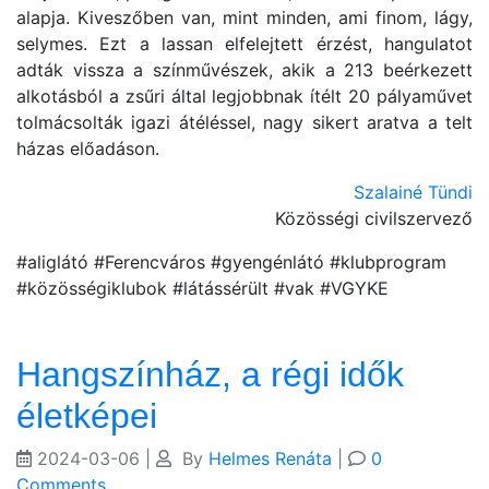
alapja. Kiveszőben van, mint minden, ami finom, lágy,
selymes. Ezt a lassan elfelejtett érzést, hangulatot
adták vissza a színművészek, akik a 213 beérkezett
alkotásból a zsűri által legjobbnak ítélt 20 pályaművet
tolmácsolták igazi átéléssel, nagy sikert aratva a telt
házas előadáson.
Szalainé Tündi
Közösségi civilszervező
#aliglátó #Ferencváros #gyengénlátó #klubprogram
#közösségiklubok #látássérült #vak #VGYKE
Hangszínház, a régi idők
életképei
2024-03-06
|
By
Helmes Renáta
|
0
Comments