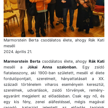
Marmorstein Berta csodálatos élete, ahogy Rák Kati
meséli
2024. április 21.
Marmorstein Berta
csodálatos élete, ahogy
Rák Kati
meséli a
Jókai Anna szalonban.
Egy zsidó
fiatalasszony, aki 1900-ban született, meséli el élete
fordulópontjait, szerelmeit, hányattatásait a XX.
századi történelem viharos eseményein keresztül,
szerelmek, udvarlások, zsidó törvények, remény-
egyaránt megjelent az előadásban. Csak egy nő, és
egy kis fény, zenei aláfestéssel, mégis magával
ragadó, katarzist jelentett az előadás tagjaink