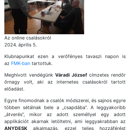
Az online csalásokról
2024. április 5.
Klubnapunkat ezen a verőfényes tavaszi napon is
az
FMK-ban
tartottuk.
Meghívott vendégünk
Váradi József
címzetes rendőr
őrnagy volt, aki az internetes csalásokról tartott
előadást.
Egyre finomodnak a csalók módszerei, és sajnos egyre
többen sétálnak bele a „csapdába”. A leggyakoribb
„átverés”, mikor az adott személlyel egy adott
applikációt akarnak letöltetni, ami leggyakrabban az
ANYDESK
alkalmazás, ezzel teljes hozzáférést