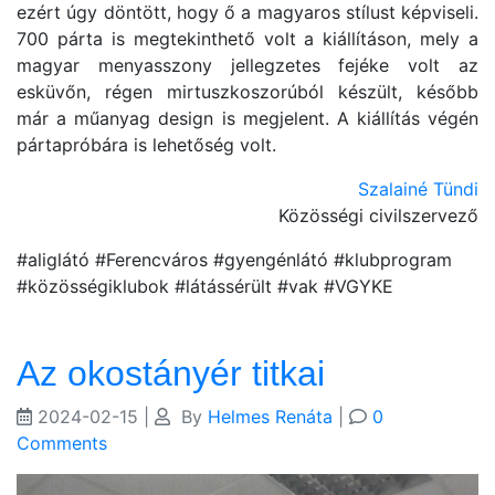
ezért úgy döntött, hogy ő a magyaros stílust képviseli.
700 párta is megtekinthető volt a kiállításon, mely a
magyar menyasszony jellegzetes fejéke volt az
esküvőn, régen mirtuszkoszorúból készült, később
már a műanyag design is megjelent. A kiállítás végén
pártapróbára is lehetőség volt.
Szalainé Tündi
Közösségi civilszervező
#aliglátó #Ferencváros #gyengénlátó #klubprogram
#közösségiklubok #látássérült #vak #VGYKE
Az okostányér titkai
2024-02-15
|
By
Helmes Renáta
|
0
Comments