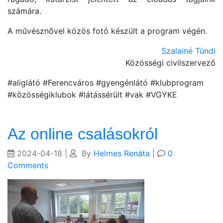
számára.
A művésznővel közös fotó készült a program végén.
Szalainé Tündi
Közösségi civilszervező
#aliglátó #Ferencváros #gyengénlátó #klubprogram
#közösségiklubok #látássérült #vak #VGYKE
Az online csalásokról
2024-04-18
|
By
Helmes Renáta
|
0
Comments