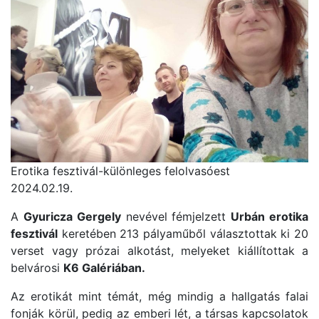
Erotika fesztivál-különleges felolvasóest
2024.02.19.
A
Gyuricza Gergely
nevével fémjelzett
Urbán erotika
fesztivál
keretében 213 pályaműből választottak ki 20
verset vagy prózai alkotást, melyeket kiállítottak a
belvárosi
K6 Galériában.
Az erotikát mint témát, még mindig a hallgatás falai
fonják körül, pedig az emberi lét, a társas kapcsolatok