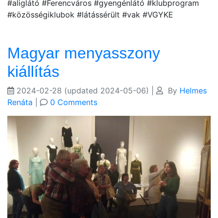
#aliglátó #Ferencváros #gyengénlátó #klubprogram
#közösségiklubok #látássérült #vak #VGYKE
Magyar menyasszony
kiállítás
2024-02-28
(updated 2024-05-06)
|
By
Helmes
Renáta
|
0 Comments