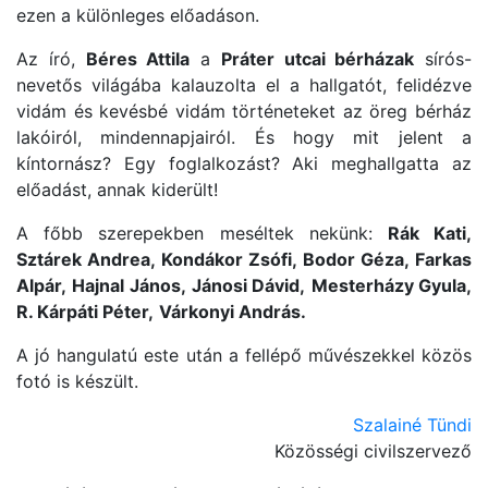
ezen a különleges előadáson.
Az író,
Béres Attila
a
Práter utcai bérházak
sírós-
nevetős világába kalauzolta el a hallgatót, felidézve
vidám és kevésbé vidám történeteket az öreg bérház
lakóiról, mindennapjairól. És hogy mit jelent a
kíntornász? Egy foglalkozást? Aki meghallgatta az
előadást, annak kiderült!
A főbb szerepekben meséltek nekünk:
Rák Kati,
Sztárek Andrea,
Kondákor Zsófi,
Bodor Géza,
Farkas
Alpár,
Hajnal János,
Jánosi Dávid,
Mesterházy Gyula,
R. Kárpáti Péter,
Várkonyi András.
A jó hangulatú este után a fellépő művészekkel közös
fotó is készült.
Szalainé Tündi
Közösségi civilszervező