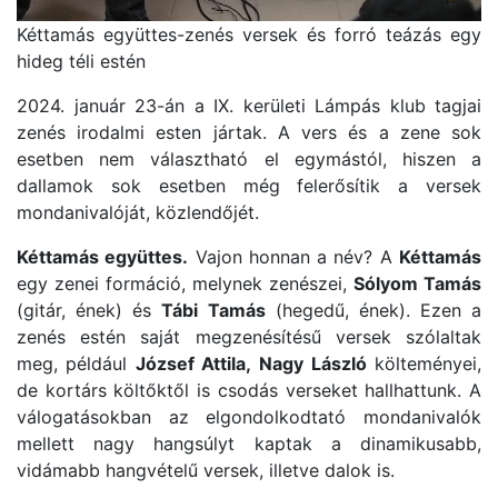
Kéttamás együttes-zenés versek és forró teázás egy
hideg téli estén
2024. január 23-án a IX. kerületi Lámpás klub tagjai
zenés irodalmi esten jártak. A vers és a zene sok
esetben nem választható el egymástól, hiszen a
dallamok sok esetben még felerősítik a versek
mondanivalóját, közlendőjét.
Kéttamás együttes.
Vajon honnan a név? A
Kéttamás
egy zenei formáció, melynek zenészei,
Sólyom Tamás
(gitár, ének) és
Tábi Tamás
(hegedű, ének). Ezen a
zenés estén saját megzenésítésű versek szólaltak
meg, például
József Attila,
Nagy László
költeményei,
de kortárs költőktől is csodás verseket hallhattunk. A
válogatásokban az elgondolkodtató mondanivalók
mellett nagy hangsúlyt kaptak a dinamikusabb,
vidámabb hangvételű versek, illetve dalok is.