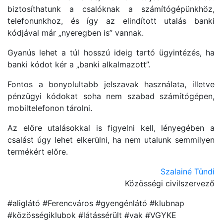
biztosíthatunk a csalóknak a számítógépünkhöz,
telefonunkhoz, és így az elindított utalás banki
kódjával már „nyeregben is” vannak.
Gyanús lehet a túl hosszú ideig tartó ügyintézés, ha
banki kódot kér a „banki alkalmazott”.
Fontos a bonyolultabb jelszavak használata, illetve
pénzügyi kódokat soha nem szabad számítógépen,
mobiltelefonon tárolni.
Az előre utalásokkal is figyelni kell, lényegében a
csalást úgy lehet elkerülni, ha nem utalunk semmilyen
termékért előre.
Szalainé Tündi
Közösségi civilszervező
#aliglátó #Ferencváros #gyengénlátó #klubnap
#közösségiklubok #látássérült #vak #VGYKE