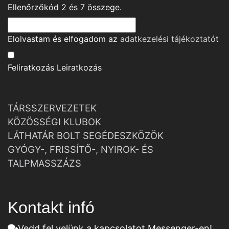
Ellenőrzőkód
2
és
7
összege.
Elolvastam és elfogadom az
adatkezelési tájékoztató
t
Feliratkozás
Leiratkozás
TÁRSSZERVEZETEK
KÖZÖSSÉGI KLUBOK
LÁTHATÁR BOLT SEGÉDESZKÖZÖK
GYÓGY-, FRISSÍTŐ-, NYIROK- ÉS
TALPMASSZÁZS
Kontakt infó
Vedd fel velünk a kapcsolatot Messenger-en!