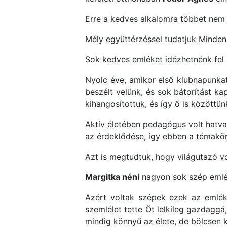
Erre a kedves alkalomra többet nem 
Mély együttérzéssel tudatjuk Minden
Sok kedves emléket idézhetnénk fel
Nyolc éve, amikor első klubnapunka
beszélt velünk, és sok bátorítást k
kihangosítottuk, és így ő is közöttü
Aktív életében pedagógus volt hatva
az érdeklődése, így ebben a témakör
Azt is megtudtuk, hogy világutazó vo
Margitka néni
nagyon sok szép emlék
Azért voltak szépek ezek az emlék
szemlélet tette Őt lelkileg gazdaggá,
mindig könnyű az élete, de bölcsen k