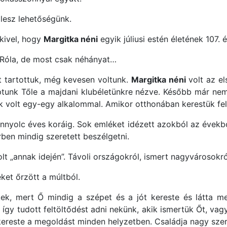
lesz lehetőségünk.
kivel, hogy
Margitka néni
egyik júliusi estén életének 107. 
 Róla, de most csak néhányat…
t tartottuk, még kevesen voltunk.
Margitka néni
volt az el
aptunk Tőle a majdani klubéletünkre nézve. Később már nem 
nk volt egy-egy alkalommal. Amikor otthonában kerestük fe
nnyolc éves koráig. Sok emléket idézett azokból az évekbő
ben mindig szeretett beszélgetni.
lt „annak idején”. Távoli országokról, ismert nagyvárosokr
et őrzött a múltból.
ek, mert Ő mindig a szépet és a jót kereste és látta 
 így tudott feltöltődést adni nekünk, akik ismertük Őt, vag
ereste a megoldást minden helyzetben. Családja nagy szeret