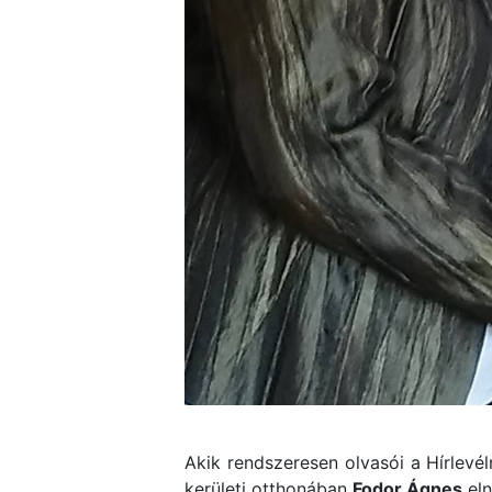
Akik rendszeresen olvasói a Hírlevé
kerületi otthonában
Fodor Ágnes
eln