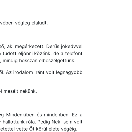
évében végleg elaludt.
ső, aki megérkezett. Derűs jókedvvel
tudott eljönni közénk, de a telefont
l, mindig hosszan elbeszélgettünk.
l. Az irodalom iránt volt legnagyobb
ól mesélt nekünk.
meg Mindenkiben és mindenben! Ez a
y hallottunk róla. Pedig Neki sem volt
ettel vette Őt körül élete végéig.