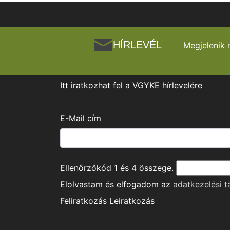
HÍRLEVÉL
Megjelenik 
Itt iratkozhat fel a VGYKE hírlevelére
E-Mail cím
Ellenőrzőkód
1
és
4
összege.
Elolvastam és elfogadom az
adatkezelési t
Feliratkozás
Leiratkozás