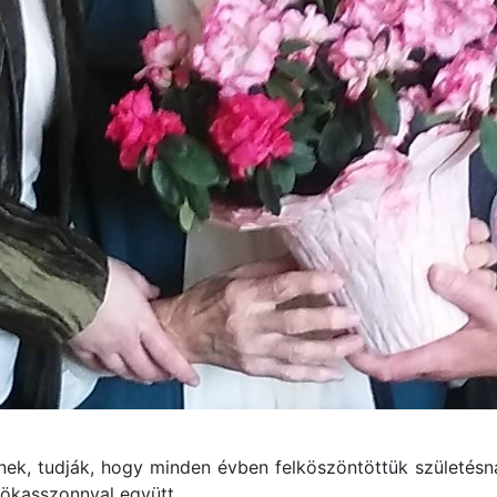
lnek, tudják, hogy minden évben felköszöntöttük születés
ökasszonnyal együtt.