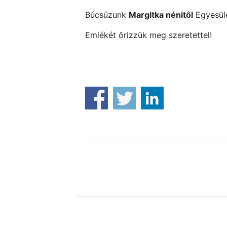
Búcsúzunk
Margitka nénitől
Egyesüle
Emlékét őrizzük meg szeretettel!