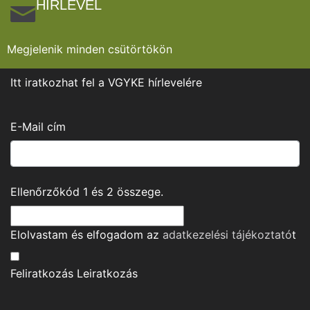
HÍRLEVÉL
Megjelenik minden csütörtökön
Itt iratkozhat fel a VGYKE hírlevelére
E-Mail cím
Ellenőrzőkód
1
és
2
összege.
Elolvastam és elfogadom az
adatkezelési tájékoztató
t
Feliratkozás
Leiratkozás