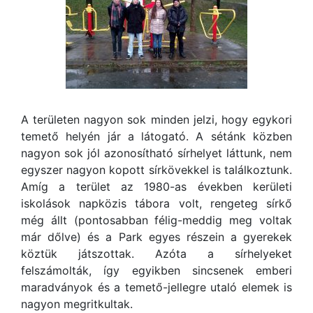
A területen nagyon sok minden jelzi, hogy egykori
temető helyén jár a látogató. A sétánk közben
nagyon sok jól azonosítható sírhelyet láttunk, nem
egyszer nagyon kopott sírkövekkel is találkoztunk.
Amíg a terület az 1980-as években kerületi
iskolások napközis tábora volt, rengeteg sírkő
még állt (pontosabban félig-meddig meg voltak
már dőlve) és a Park egyes részein a gyerekek
köztük játszottak. Azóta a sírhelyeket
felszámolták, így egyikben sincsenek emberi
maradványok és a temető-jellegre utaló elemek is
nagyon megritkultak.