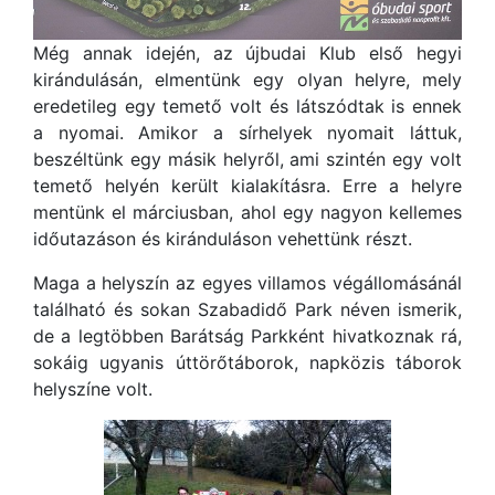
Még annak idején, az újbudai Klub első hegyi
kirándulásán, elmentünk egy olyan helyre, mely
eredetileg egy temető volt és látszódtak is ennek
a nyomai. Amikor a sírhelyek nyomait láttuk,
beszéltünk egy másik helyről, ami szintén egy volt
temető helyén került kialakításra. Erre a helyre
mentünk el márciusban, ahol egy nagyon kellemes
időutazáson és kiránduláson vehettünk részt.
Maga a helyszín az egyes villamos végállomásánál
található és sokan Szabadidő Park néven ismerik,
de a legtöbben Barátság Parkként hivatkoznak rá,
sokáig ugyanis úttörőtáborok, napközis táborok
helyszíne volt.