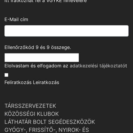
Itt iratkozhat fel a VGYKE hírlevelére
E-Mail cím
Ellenőrzőkód
9
és
9
összege.
Elolvastam és elfogadom az
adatkezelési tájékoztató
t
Feliratkozás
Leiratkozás
TÁRSSZERVEZETEK
KÖZÖSSÉGI KLUBOK
LÁTHATÁR BOLT SEGÉDESZKÖZÖK
GYÓGY-, FRISSÍTŐ-, NYIROK- ÉS