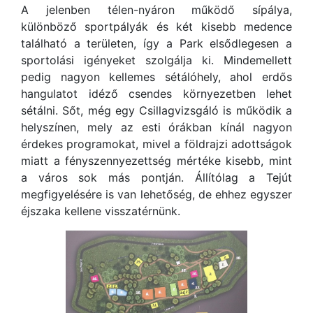
A jelenben télen-nyáron működő sípálya,
különböző sportpályák és két kisebb medence
található a területen, így a Park elsődlegesen a
sportolási igényeket szolgálja ki. Mindemellett
pedig nagyon kellemes sétálóhely, ahol erdős
hangulatot idéző csendes környezetben lehet
sétálni. Sőt, még egy Csillagvizsgáló is működik a
helyszínen, mely az esti órákban kínál nagyon
érdekes programokat, mivel a földrajzi adottságok
miatt a fényszennyezettség mértéke kisebb, mint
a város sok más pontján. Állítólag a Tejút
megfigyelésére is van lehetőség, de ehhez egyszer
éjszaka kellene visszatérnünk.