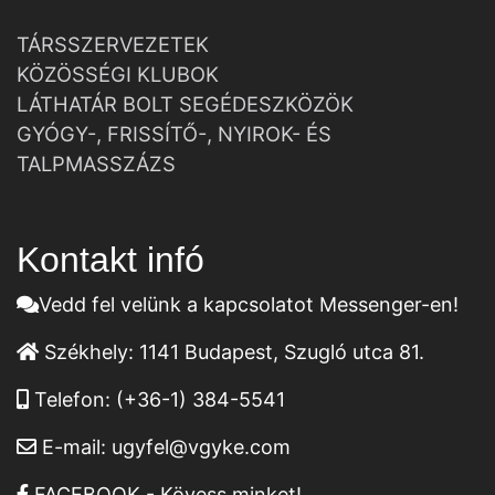
TÁRSSZERVEZETEK
KÖZÖSSÉGI KLUBOK
LÁTHATÁR BOLT SEGÉDESZKÖZÖK
GYÓGY-, FRISSÍTŐ-, NYIROK- ÉS
TALPMASSZÁZS
Kontakt infó
Vedd fel velünk a kapcsolatot Messenger-en!
Székhely:
1141 Budapest, Szugló utca 81.
Telefon:
(+36-1) 384-5541
E-mail:
ugyfel@vgyke.com
FACEBOOK - Kövess minket!