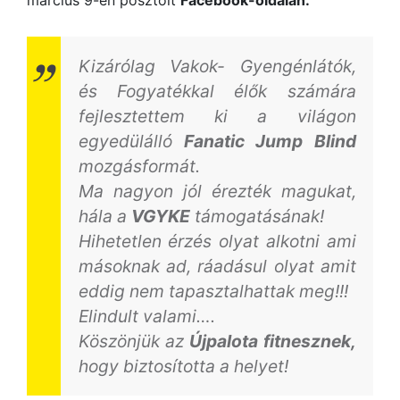
március 9-én posztolt
Facebook-oldalán.
Kizárólag Vakok- Gyengénlátók,
és Fogyatékkal élők számára
fejlesztettem ki a világon
egyedülálló
Fanatic Jump Blind
mozgásformát.
Ma nagyon jól érezték magukat,
hála a
VGYKE
támogatásának!
Hihetetlen érzés olyat alkotni ami
másoknak ad, ráadásul olyat amit
eddig nem tapasztalhattak meg!!!
Elindult valami….
Köszönjük az
Újpalota fitnesznek,
hogy biztosította a helyet!