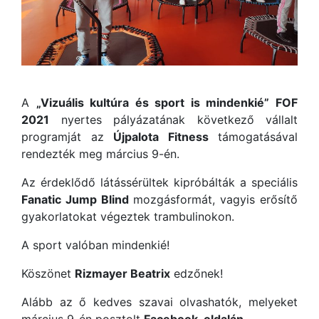
A
„Vizuális kultúra és sport is mindenkié” FOF
2021
nyertes pályázatának következő vállalt
programját az
Újpalota Fitness
támogatásával
rendezték meg március 9-én.
Az érdeklődő látássérültek kipróbálták a speciális
Fanatic Jump Blind
mozgásformát, vagyis erősítő
gyakorlatokat végeztek trambulinokon.
A sport valóban mindenkié!
Köszönet
Rizmayer Beatrix
edzőnek!
Alább az ő kedves szavai olvashatók, melyeket