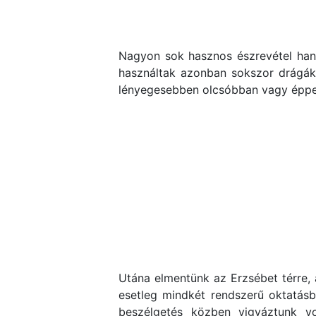
Nagyon sok hasznos észrevétel hang
használtak azonban sokszor drágák,
lényegesebben olcsóbban vagy éppen
Utána elmentünk az Erzsébet térre, a
esetleg mindkét rendszerű oktatásba
beszélgetés közben vigyáztunk vo