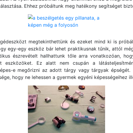
lasztása. Ehhez próbáltunk meg hatékony segítséget bizto
édeszközt megtekinthettünk és ezeket mind ki is próbálh
ogy egy-egy eszköz bár lehet praktikusnak tűnik, attól még
tikus észrevételt hallhattunk tőle arra vonatkozóan, ho
lt eszközöket. Ez alatt nem csupán a látásteljesítm
l képes-e megőrizni az adott tárgy vagy tárgyak épségét
ősége, hogy ne lehessen a gyermek egyéni képességeihez ille