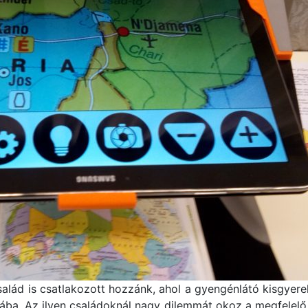
lád is csatlakozott hozzánk, ahol a gyengénlátó kisgyere
ba. Az ilyen családoknál nagy dilemmát okoz a megfelelő e