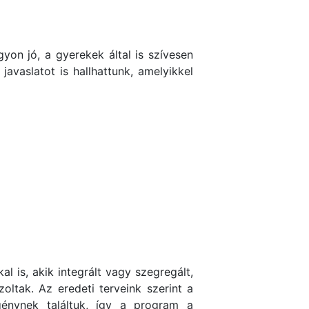
on jó, a gyerekek által is szívesen
vaslatot is hallhattunk, amelyikkel
l is, akik integrált vagy szegregált,
ltak. Az eredeti terveink szerint a
génynek találtuk, így a program a