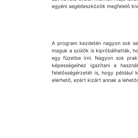
egyéni segédeszközök megfelelő kivá
A program kezdetén nagyon sok seg
maguk a szülők is kipróbálhatták, h
egy füzetbe írni. Nagyon sok prak
képességeihez igazítani a haszná
felelősségérzetét is, hogy példáu
elérhető, ezért kizárt annak a lehet