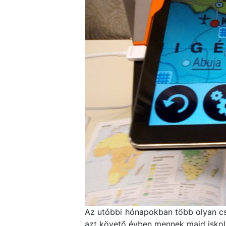
Az utóbbi hónapokban több olyan csa
azt követő évben mennek majd iskolá