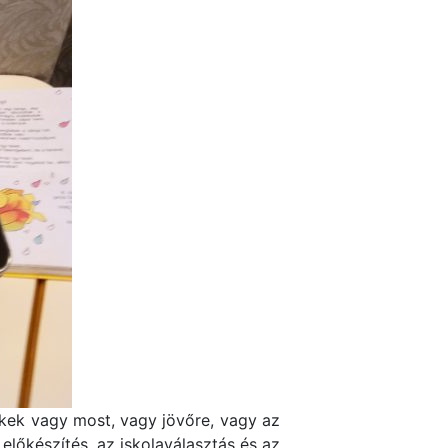
kek vagy most, vagy jövőre, vagy az
lőkészítés, az iskolaválasztás és az