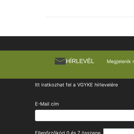
HÍRLEVÉL
Megjelenik 
Itt iratkozhat fel a VGYKE hírlevelére
E-Mail cím
Ellenőrzőkód
0
és
7
összege.