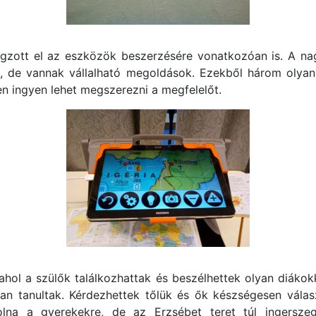
zott el az eszközök beszerzésére vonatkozóan is. A nagy
 de vannak vállalható megoldások. Ezekből három olyan ja
 ingyen lehet megszerezni a megfelelőt.
hol a szülők találkozhattak és beszélhettek olyan diákokka
n tanultak. Kérdezhettek tőlük és ők készségesen válaszo
lna a gyerekekre, de az Erzsébet teret túl ingersze