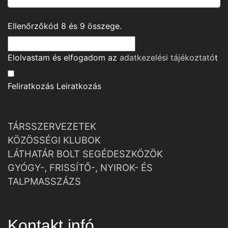
Ellenőrzőkód
8
és
9
összege.
Elolvastam és elfogadom az
adatkezelési tájékoztató
t
Feliratkozás
Leiratkozás
TÁRSSZERVEZETEK
KÖZÖSSÉGI KLUBOK
LÁTHATÁR BOLT SEGÉDESZKÖZÖK
GYÓGY-, FRISSÍTŐ-, NYIROK- ÉS
TALPMASSZÁZS
Kontakt infó