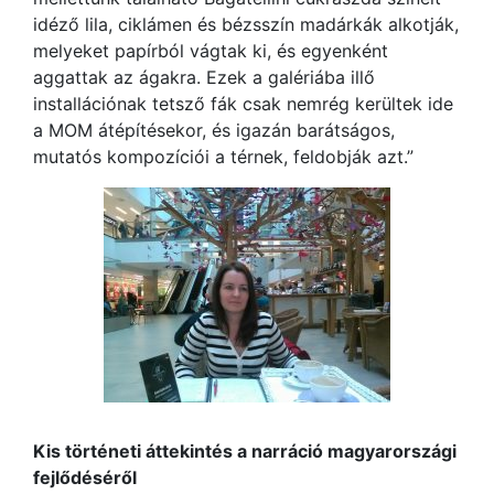
idéző lila, ciklámen és bézsszín madárkák alkotják,
melyeket papírból vágtak ki, és egyenként
aggattak az ágakra. Ezek a galériába illő
installációnak tetsző fák csak nemrég kerültek ide
a MOM átépítésekor, és igazán barátságos,
mutatós kompozíciói a térnek, feldobják azt.”
Kis történeti áttekintés a narráció magyarországi
fejlődéséről