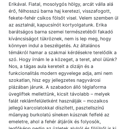
Erikával. Fiatal, mosolygós hölgy, arcát válla alá
érő, félhosszú barna haj keretezi, visszafogott,
fekete-fehér csíkos fölsőt visel. Velem szemben ül
az asztalnál, kapucsínót kortyolgatunk. Erika
barátságos barna szemei természetéből fakadó
kíváncsiságot tükröznek, nem is lep meg, hogy
könnyen indul a beszélgetés. Az általános
témákról hamar a szakmai kérdésekre terelődik a
szó. Hogy írnám le a közeget, a teret, ahol ülünk?
Nos, a tágas aula kereteit a dizájn és a
funkcionalitás modern egyvelege adja, ami nem
szokatlan, hisz egy jellegzetes nagyvárosi
plázában járunk. A szabadon álló téglaforma
üvegliftek mellettünk, kicsit távolabb – melyek
falát reklámfelületként használják – mozaikos
jellegű karcolatokkal díszített, pasztellszínű
műanyag burkolatú síneken kúsznak felfelé az
emeletre, ahol a fehér átjárók és folyosók,
legfőképp pedig az üzletek alulról és fölülről is ki