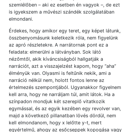
szemlélőben – aki ez esetben én vagyok –, de ezt
is igyekszem a művészi szándék szolgálatában
elmondani.
Érdekes, hogy amikor egy teret, egy képet látunk,
összbenyomásunk keletkezik róla, nem figyelünk
az apró részletekre. A narrátornak pont ez a
feladata: elmerülni a látványban. Sok látó
nézőmtől, akik kíváncsiságból hallgatják a
narrációt, azt a visszajelzést kapom, hogy “aha”
élményük van. Olyasmi is feltűnik nekik, ami a
narráció nélkül nem, holott fontos lenne az
értelmezés szempontjából. Ugyanakkor figyelnem
kell arra, hogy ne narráljam túl, amit látok. Ha a
színpadon mondjuk két szereplő vitatkozik
egymással, és az egyik kezében egy revolver van,
majd a következő pillanatban lövés dördül, nem
kell elmondanom, hogy x lelőtte y-t, mert
egyértelmű, ahogy az esőcseppek kopogása vagy