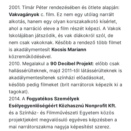
2001. Tímár Péter rendezésében és ötlete alapján:
Vakvagányok
c. film. Ez nem egy utólag narrált
alkotás, hanem egy olyan korszakalkotó kísérlet,
ahol a narráció eleve a film részét képezi. A Vakok
Iskolájában játszódik, és vak diákokról szól, de
nem csak vakoknak. Később a rendező több filmet
is akadálymentesít
Kocsis Mariann
közreműködésével.
2010. Megalakul a
90 Decibel Projekt
: előbb csak
hallássérülteknek, majd 2011-től látássérülteknek is
akadálymentesítenek színházi előadásokat,
később pedig filmeket (brit narrátorok képezik ki a
tagokat).
2014. A
Fogyatékos Személyek
Esélyegyenlőségéért Közhasznú Nonprofit Kft.
és a Színház- és Filmművészeti Egyetem közös
projektjeként megvalósuló egyéves képzésben a
mai narrátorszakma nagyja képesítést szerez.