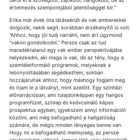
derül ki a szövegből, zajokból, hangokból, de az
értelmezés szempontjából jelentőséggel bír.”
Erika már évek óta látássérült és vak emberekkel
dolgozik, nekik segít, korábban érzékenyítő is volt.
“Ahhoz, hogy jól tudj narrálni, nem árt úgymond
“vakon gondolkodni.” Persze csak az tud
maradéktalanul egy vak ember perspektívájába
helyezkedni, aki maga is vak, de az tény, hogy a
szemléletformáló programok, melyeknek a
lebonyolításában segédkeztem, sokban
hozzájárultak ahhoz, hogy máshogy fogjam meg
és írjam le a látványt, mint azelőtt. Egy színházi
előnarrációban, ami tulajdonképpen egy hangos
programfüzet, színlap és kedvcsináló képes
prospektus egyben, igyekszem annyi információt
közölni, ami még befogadható a hallgatóság
számára, de mégis minden lényeges benne van.
Hogy mi a befogadható mennyiség, az persze