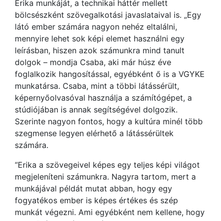
Erika munkáját, a technikai háttér mellett
bölcsészként szövegalkotási javaslataival is. „Egy
látó ember számára nagyon nehéz eltalálni,
mennyire lehet sok képi elemet használni egy
leírásban, hiszen azok számunkra mind tanult
dolgok – mondja Csaba, aki már húsz éve
foglalkozik hangosítással, egyébként ő is a VGYKE
munkatársa. Csaba, mint a többi látássérült,
képernyőolvasóval használja a számítógépet, a
stúdiójában is annak segítségével dolgozik.
Szerinte nagyon fontos, hogy a kultúra minél több
szegmense legyen elérhető a látássérültek
számára.
“Erika a szövegeivel képes egy teljes képi világot
megjeleníteni számunkra. Nagyra tartom, mert a
munkájával példát mutat abban, hogy egy
fogyatékos ember is képes értékes és szép
munkát végezni. Ami egyébként nem kellene, hogy