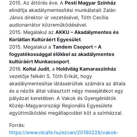
2015. Az áttörés éve. A
Pesti Magyar Színház
elindítja akadálymentesítési munkálatait Zalán
János direktor úr vezetésével, Tóth Cecília
audionarrátor közreműködésével.
2015. Megalakul az
AKKU – Akadálymentes és
Korlátlan Kultúráért Egyesület
.
2015. Megalakul a
Tandem Csoport – A
fogyatékossággal élőkkel az akadálymentes
kultúráért Munkacsoport
.
2016.
Koltai Judit
, a
Holdvilág Kamaraszínház
vezetője felkéri S. Tóth Erikát, hogy
akadálymentesítse látássérültek számára az általa
és a nézők által választott négy mesejátékot egy
pályázat keretében. A Vakok és Gyengénlátók
Közép-Magyarországi Regionális Egyesülete
együttműködési megállapodást köt a színházzal.
Forrás:
https://www.nlcafe.hu/ezvan/20180226/vakok-