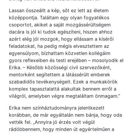
Lassan összeállt a kép, sőt ez lett az életem
középpontja. Találtam egy olyan fogyatékos
csoportot, akiket a saját mozgássérültségem
dacára is jól ki tudok egészíteni, hiszen ahhoz
azért elég jól mozgok, hogy ellássam a kísérői
feladatokat, ha pedig mégis elvesztettem az
egyensúlyom, bízhattam közvetlen kollégáim
gyors reflexeiben és testi erejében – mosolyodik el
Erika. – Később közösségi civil szervezőként,
mentorként segítettem a látássérült emberek
szabadidős tevékenységeit. Ezek a munkakörök
komplex tapasztalattá alakultak bennem erről a
világról, amelyben végre megtaláltam önmagam.”
Erika nem színháztudományra jelentkezett
korábban, de már egyáltalán nem bánja, hogy oda
vették fel. „Annyira jó érzés volt végül
rádöbbennem, hogy minden út egyértelműen a