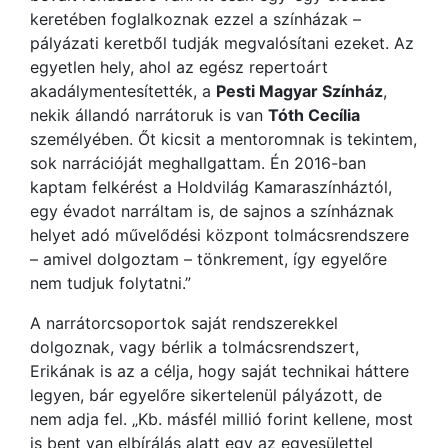
keretében foglalkoznak ezzel a színházak –
pályázati keretből tudják megvalósítani ezeket. Az
egyetlen hely, ahol az egész repertoárt
akadálymentesítették, a
Pesti Magyar Színház
,
nekik állandó narrátoruk is van
Tóth Cecília
személyében. Őt kicsit a mentoromnak is tekintem,
sok narrációját meghallgattam. Én 2016-ban
kaptam felkérést a Holdvilág Kamaraszínháztól,
egy évadot narráltam is, de sajnos a színháznak
helyet adó művelődési központ tolmácsrendszere
– amivel dolgoztam – tönkrement, így egyelőre
nem tudjuk folytatni.”
A narrátorcsoportok saját rendszerekkel
dolgoznak, vagy bérlik a tolmácsrendszert,
Erikának is az a célja, hogy saját technikai háttere
legyen, bár egyelőre sikertelenül pályázott, de
nem adja fel. „Kb. másfél millió forint kellene, most
is bent van elbírálás alatt egy az egyesülettel