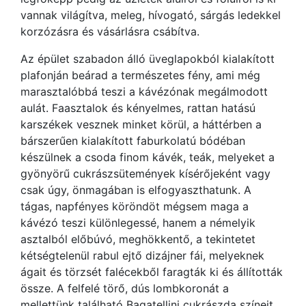
vannak világítva, meleg, hívogató, sárgás ledekkel
korzózásra és vásárlásra csábítva.
Az épület szabadon álló üveglapokból kialakított
plafonján beárad a természetes fény, ami még
marasztalóbbá teszi a kávézónak megálmodott
aulát. Faasztalok és kényelmes, rattan hatású
karszékek vesznek minket körül, a háttérben a
bárszerűen kialakított faburkolatú bódéban
készülnek a csoda finom kávék, teák, melyeket a
gyönyörű cukrászsütemények kísérőjeként vagy
csak úgy, önmagában is elfogyaszthatunk. A
tágas, napfényes köröndöt mégsem maga a
kávézó teszi különlegessé, hanem a némelyik
asztalból előbúvó, meghökkentő, a tekintetet
kétségtelenül rabul ejtő dizájner fái, melyeknek
ágait és törzsét falécekből faragták ki és állították
össze. A felfelé törő, dús lombkoronát a
mellettünk található Bagatellini cukrászda színeit