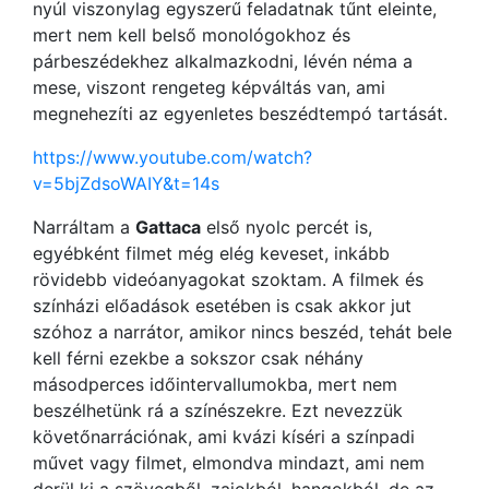
nyúl viszonylag egyszerű feladatnak tűnt eleinte,
mert nem kell belső monológokhoz és
párbeszédekhez alkalmazkodni, lévén néma a
mese, viszont rengeteg képváltás van, ami
megnehezíti az egyenletes beszédtempó tartását.
https://www.youtube.com/watch?
v=5bjZdsoWAIY&t=14s
Narráltam a
Gattaca
első nyolc percét is,
egyébként filmet még elég keveset, inkább
rövidebb videóanyagokat szoktam. A filmek és
színházi előadások esetében is csak akkor jut
szóhoz a narrátor, amikor nincs beszéd, tehát bele
kell férni ezekbe a sokszor csak néhány
másodperces időintervallumokba, mert nem
beszélhetünk rá a színészekre. Ezt nevezzük
követőnarrációnak, ami kvázi kíséri a színpadi
művet vagy filmet, elmondva mindazt, ami nem