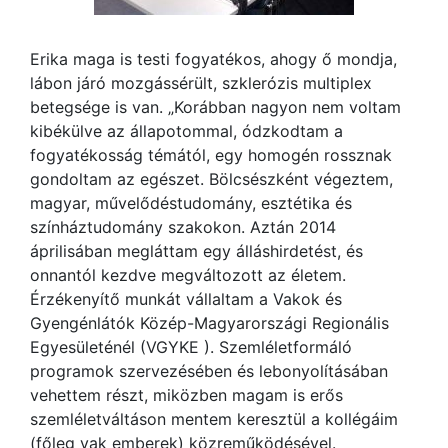
Erika maga is testi fogyatékos, ahogy ő mondja,
lábon járó mozgássérült, szklerózis multiplex
betegsége is van. „Korábban nagyon nem voltam
kibékülve az állapotommal, ódzkodtam a
fogyatékosság témától, egy homogén rossznak
gondoltam az egészet. Bölcsészként végeztem,
magyar, művelődéstudomány, esztétika és
színháztudomány szakokon. Aztán 2014
áprilisában megláttam egy álláshirdetést, és
onnantól kezdve megváltozott az életem.
Érzékenyítő munkát vállaltam a Vakok és
Gyengénlátók Közép-Magyarországi Regionális
Egyesületénél (VGYKE ). Szemléletformáló
programok szervezésében és lebonyolításában
vehettem részt, miközben magam is erős
szemléletváltáson mentem keresztül a kollégáim
(főleg vak emberek) közreműködésével.