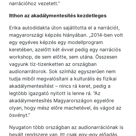
narrációhoz vezetett.”
Itthon az akadálymentesítés kezdetleges
Erika autodidakta úton sajátította el a narrációt,
magyarországi képzés hiányában. „2014-ben volt
egy egyéves képzés egy modellprogram
keretében, azelőtt két évvel pedig egy narrációs
workshop, de sem előtte, sem utána. Összesen
vagyunk tíz-tizenketten az országban
audionarrátorok. Sok színház egyszerűen nem
tudja miből megvalósítani a kulturális és fizikai
akadálymentesítést – nincs rá keret, pedig a
legtöbb igazgató nyitott is lenne rá. “Az
akadálymentesítés Magyarországon egyelőre
olyan, hogy mész előre machetével, és vágod az
ösvényt.”
Nyugaton több országban az audionarrációnak is
bevált rendszere van. Itt csak egy-egy előadás