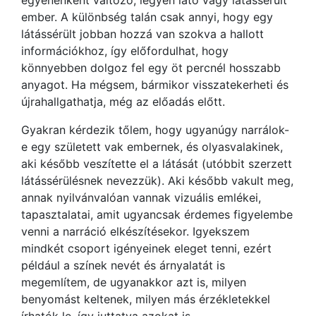
egyénenként változó, legyen látó vagy látássérült
ember. A különbség talán csak annyi, hogy egy
látássérült jobban hozzá van szokva a hallott
információkhoz, így előfordulhat, hogy
könnyebben dolgoz fel egy öt percnél hosszabb
anyagot. Ha mégsem, bármikor visszatekerheti és
újrahallgathatja, még az előadás előtt.
Gyakran kérdezik tőlem, hogy ugyanúgy narrálok-
e egy született vak embernek, és olyasvalakinek,
aki később veszítette el a látását (utóbbit szerzett
látássérülésnek nevezzük). Aki később vakult meg,
annak nyilvánvalóan vannak vizuális emlékei,
tapasztalatai, amit ugyancsak érdemes figyelembe
venni a narráció elkészítésekor. Igyekszem
mindkét csoport igényeinek eleget tenni, ezért
például a színek nevét és árnyalatát is
megemlítem, de ugyanakkor azt is, milyen
benyomást keltenek, milyen más érzékletekkel