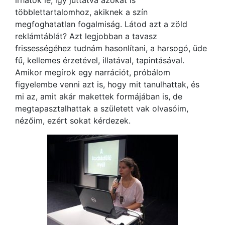
írhatók le, így juttatva azokat is
többlettartalomhoz, akiknek a szín
megfoghatatlan fogalmiság. Látod azt a zöld
reklámtáblát? Azt legjobban a tavasz
frissességéhez tudnám hasonlítani, a harsogó, üde
fű, kellemes érzetével, illatával, tapintásával.
Amikor megírok egy narrációt, próbálom
figyelembe venni azt is, hogy mit tanulhattak, és
mi az, amit akár makettek formájában is, de
megtapasztalhattak a született vak olvasóim,
nézőim, ezért sokat kérdezek.