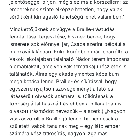
jelentőséggel bírjon, mégis ez ma a korszellem: az
embereknek szinte elképzelhetetlen, hogy valaki
sérültként kimagasló tehetségű lehet valamiben.”
Mindkettőjüknek szívügye a Braille-írástudás
fenntartása, terjesztése, hisznek benne, hogy
ismerete sok előnnyel jár, Csaba szerint például a
munkavállalásban. Erika korábban már lenarrálta a
Vakok Iskolájában található Nádor terem impozáns
ólomablakait, amelyen vak tematikájú részletek is
találhatók. Álma egy akadálymentes képalbum
megalkotása lenne, Braille- és síkírással, hogy
egyszerre nyújtson szövegélményt a látó és
látássérült olvasók számára is. (Síkírásnak a
többség által használt és ebben a pillanatban is
olvasott írásmódot nevezzük – a szerk.) „Nagyon
visszaszorult a Braille, jó lenne, ha nem csak a
született vakok tanulnák meg – egy látó ember
számára kész titkosírás, nagyon izgalmas