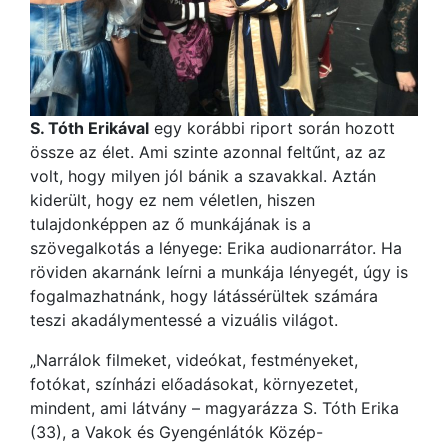
S. Tóth Erikával
egy korábbi riport során hozott
össze az élet. Ami szinte azonnal feltűnt, az az
volt, hogy milyen jól bánik a szavakkal. Aztán
kiderült, hogy ez nem véletlen, hiszen
tulajdonképpen az ő munkájának is a
szövegalkotás a lényege: Erika audionarrátor. Ha
röviden akarnánk leírni a munkája lényegét, úgy is
fogalmazhatnánk, hogy látássérültek számára
teszi akadálymentessé a vizuális világot.
„Narrálok filmeket, videókat, festményeket,
fotókat, színházi előadásokat, környezetet,
mindent, ami látvány – magyarázza S. Tóth Erika
(33), a Vakok és Gyengénlátók Közép-