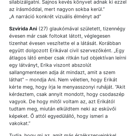
silabizálgatni. Sajnos kevés könyvet adnak ki ezzel
az írásmóddal, mert nagyon sokba kerül.”
„A narráció konkrét vizuális élményt ad”
Szvirida Ani
(27) glaukómával született, tizennégy
évesen már csak foltokat látott, véglegesen
tizenhat évesen veszítette el a látását. Korábban
együtt dolgozott Erikával civil szervezőként. „Egy
átlagos látó ember csak ritkán tud objektívan leírni
egy látványt, Erika viszont abszolút
sallangmentesen adja át mindazt, amit a szem
láthat” – mondja Ani. Nem véletlen, hogy Erikát
kérte meg, hogy írja le menyasszonyi ruháját. “Akit
kérdeztem, csak annyit mondott, hogy csodaszép
vagyok. De hogy mitől voltam az, azt Erikától
tudtam meg, miután elküldtem neki az esküvői
képeket. Ő attól egyedülálló, hogy ismeri a
vakokat.”
Tudja, hogy mi az, amit más érzékszerveinkkel