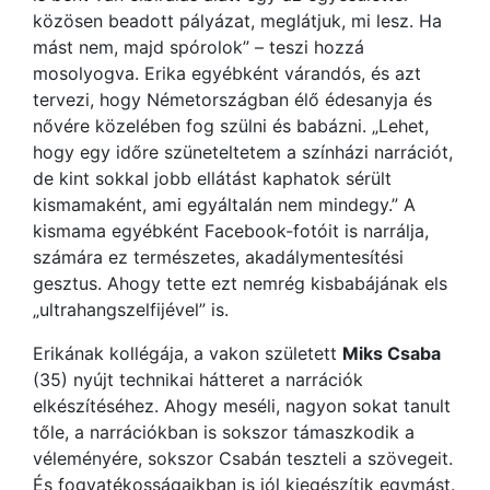
közösen beadott pályázat, meglátjuk, mi lesz. Ha
mást nem, majd spórolok” – teszi hozzá
mosolyogva. Erika egyébként várandós, és azt
tervezi, hogy Németországban élő édesanyja és
nővére közelében fog szülni és babázni. „Lehet,
hogy egy időre szüneteltetem a színházi narrációt,
de kint sokkal jobb ellátást kaphatok sérült
kismamaként, ami egyáltalán nem mindegy.” A
kismama egyébként Facebook-fotóit is narrálja,
számára ez természetes, akadálymentesítési
gesztus. Ahogy tette ezt nemrég kisbabájának els
„ultrahangszelfijével” is.
Erikának kollégája, a vakon született
Miks Csaba
(35) nyújt technikai hátteret a narrációk
elkészítéséhez. Ahogy meséli, nagyon sokat tanult
tőle, a narrációkban is sokszor támaszkodik a
véleményére, sokszor Csabán teszteli a szövegeit.
És fogyatékosságaikban is jól kiegészítik egymást.