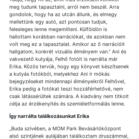
meg tudunk tapasztalni, arról nem beszél. Arra
gondolok, hogy ha az utcán állunk, és elmegy
mellettünk egy autó, azt pontosan tudjuk,
felesleges lenne megemlíteni. Külföldön is
hallottam korábban narrációkat, de azokban nem
volt meg ez a tapasztalat. Amikor az ő narrációit
hallgatom, konkrét vizuális élményem van.” Ani és
vakvezető kutyája, Felhő fotóit is narrálta már
Erika. Közös tervük, hogy egy könyvet készítsenek
a kutyás fotókból, melyekhez Ani ír mókás
bejegyzéseket mindennapi élményeikről Felhővel,
Erika pedig a fotókat teszi hozzáférhetővé, nem
csak látássérültek számára. A kiadvány nem titkolt
célja az érzékenyítés és szemléletformálás lenne.
Így narrálta találkozásunkat Erika
„Buda szívében, a MOM Park Bevásárlóközpont
alsó szintjének aulájában találkoztam druszámmal,