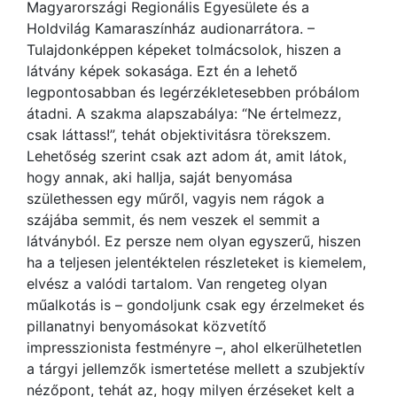
Magyarországi Regionális Egyesülete és a
Holdvilág Kamaraszínház audionarrátora. –
Tulajdonképpen képeket tolmácsolok, hiszen a
látvány képek sokasága. Ezt én a lehető
legpontosabban és legérzékletesebben próbálom
átadni. A szakma alapszabálya: “Ne értelmezz,
csak láttass!”, tehát objektivitásra törekszem.
Lehetőség szerint csak azt adom át, amit látok,
hogy annak, aki hallja, saját benyomása
születhessen egy műről, vagyis nem rágok a
szájába semmit, és nem veszek el semmit a
látványból. Ez persze nem olyan egyszerű, hiszen
ha a teljesen jelentéktelen részleteket is kiemelem,
elvész a valódi tartalom. Van rengeteg olyan
műalkotás is – gondoljunk csak egy érzelmeket és
pillanatnyi benyomásokat közvetítő
impresszionista festményre –, ahol elkerülhetetlen
a tárgyi jellemzők ismertetése mellett a szubjektív
nézőpont, tehát az, hogy milyen érzéseket kelt a