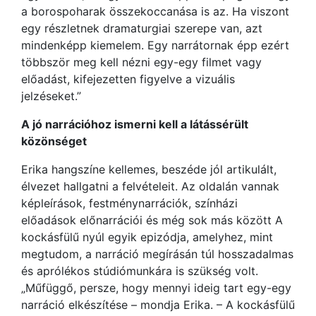
a borospoharak összekoccanása is az. Ha viszont
egy részletnek dramaturgiai szerepe van, azt
mindenképp kiemelem. Egy narrátornak épp ezért
többször meg kell nézni egy-egy filmet vagy
előadást, kifejezetten figyelve a vizuális
jelzéseket.”
A jó narrációhoz ismerni kell a látássérült
közönséget
Erika hangszíne kellemes, beszéde jól artikulált,
élvezet hallgatni a felvételeit. Az oldalán vannak
képleírások, festménynarrációk, színházi
előadások előnarrációi és még sok más között A
kockásfülű nyúl egyik epizódja, amelyhez, mint
megtudom, a narráció megírásán túl hosszadalmas
és aprólékos stúdiómunkára is szükség volt.
„Műfüggő, persze, hogy mennyi ideig tart egy-egy
narráció elkészítése – mondja Erika. – A kockásfülű