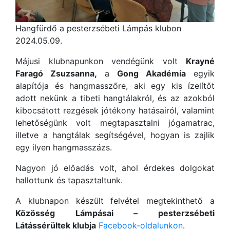
Hangfürdő a pesterzsébeti Lámpás klubon
2024.05.09.
Májusi klubnapunkon vendégünk volt
Krayné
Faragó Zsuzsanna,
a
Gong Akadémia
egyik
alapítója és hangmasszőre, aki egy kis ízelítőt
adott nekünk a tibeti hangtálakról, és az azokból
kibocsátott rezgések jótékony hatásairól, valamint
lehetőségünk volt megtapasztalni jógamatrac,
illetve a hangtálak segítségével, hogyan is zajlik
egy ilyen hangmasszázs.
Nagyon jó előadás volt, ahol érdekes dolgokat
hallottunk és tapasztaltunk.
A klubnapon készült felvétel megtekinthető a
Közösség Lámpásai – pesterzsébeti
Látássérültek klubja
Facebook-oldalunkon
.