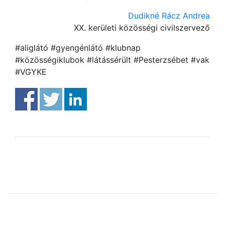
Dudikné Rácz Andrea
XX. kerületi közösségi civilszervező
#aliglátó #gyengénlátó #klubnap
#közösségiklubok #látássérült #Pesterzsébet #vak
#VGYKE