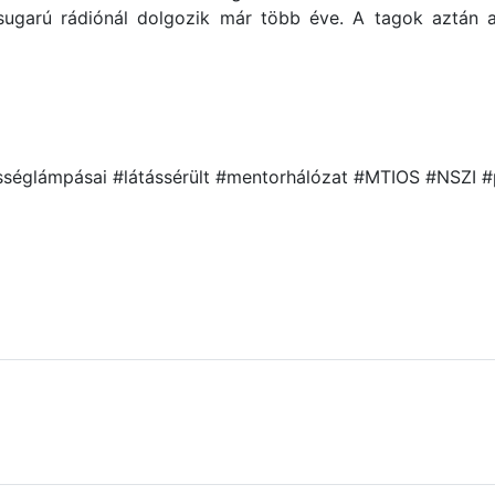
ósugarú rádiónál dolgozik már több éve. A tagok aztán a
össéglámpásai #látássérült #mentorhálózat #MTIOS #NSZI 