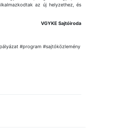
lkalmazkodtak az új helyzethez, és
VGYKE Sajtóiroda
#pályázat #program #sajtóközlemény