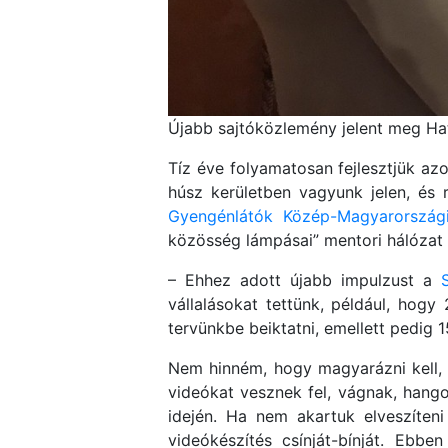
Újabb sajtóközlemény jelent meg Hat
Tíz éve folyamatosan fejlesztjük azo
húsz kerületben vagyunk jelen, é
Gyengénlátók Közép-Magyarországi
közösség lámpásai” mentori hálózat v
– Ehhez adott újabb impulzust a
vállalásokat tettünk, például, hogy
tervünkbe beiktatni, emellett pedig 
Nem hinném, hogy magyarázni kell, 
videókat vesznek fel, vágnak, hango
idején. Ha nem akartuk elveszíteni 
videókészítés csínját-bínját. Ebb