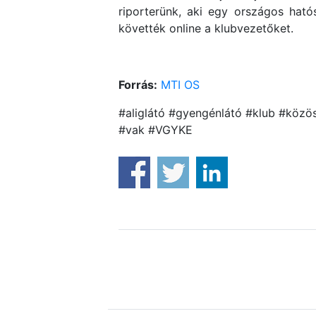
riporterünk, aki egy országos hat
követték online a klubvezetőket.
Forrás:
MTI OS
#aliglátó #gyengénlátó #klub #köz
#vak #VGYKE