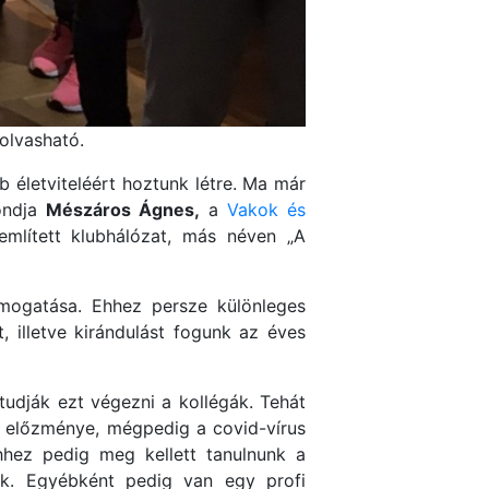
olvasható.
b életviteléért hoztunk létre. Ma már
ondja
Mészáros Ágnes,
a
Vakok és
mlített klubhálózat, más néven „A
ogatása. Ehhez persze különleges
, illetve kirándulást fogunk az éves
udják ezt végezni a kollégák. Tehát
lt előzménye, mégpedig a covid-vírus
ehhez pedig meg kellett tanulnunk a
ónk. Egyébként pedig van egy profi