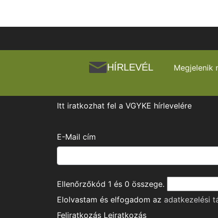
HÍRLEVÉL
Megjelenik 
Itt iratkozhat fel a VGYKE hírlevelére
E-Mail cím
Ellenőrzőkód
1
és
0
összege.
Elolvastam és elfogadom az
adatkezelési t
Feliratkozás
Leiratkozás