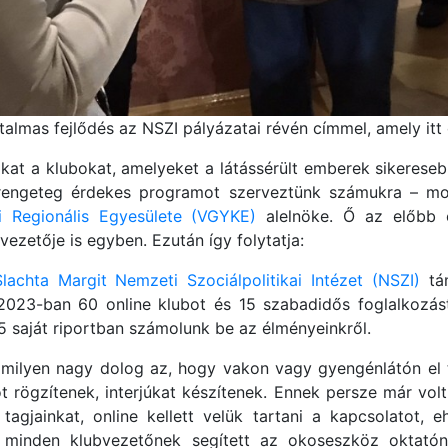
almas fejlődés az NSZI pályázatai révén címmel, amely itt 
kat a klubokat, amelyeket a látássérült emberek sikereseb
s rengeteg érdekes programot szerveztünk számukra – m
 Regionális Egyesülete (VGYKE)
alelnöke. Ő az előbb e
ezetője is egyben. Ezután így folytatja:
Slachta Margit Nemzeti Szociálpolitikai Intézet (NSZI)
tám
 2023-ban 60 online klubot és 15 szabadidős foglalkozást
15 saját riportban számolunk be az élményeinkről.
milyen nagy dolog az, hogy vakon vagy gyengénlátón el t
t rögzítenek, interjúkat készítenek. Ennek persze már vo
tagjainkat, online kellett velük tartani a kapcsolatot, 
en minden klubvezetőnek segített az okoseszköz oktat