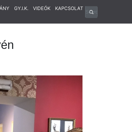
ÁNY
GY.I.K.
VIDEÓK
KAPCSOLAT
vén