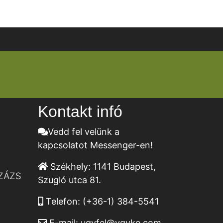
Kontakt infó
Vedd fel velünk a
kapcsolatot Messenger-en!
Székhely:
1141 Budapest,
ZÁZS
Szugló utca 81.
Telefon:
(+36-1) 384-5541
E-mail:
ugyfel@vgyke.com