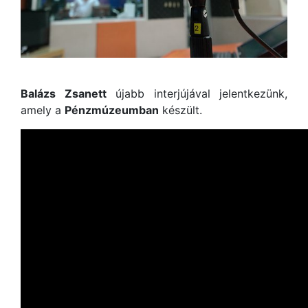
Balázs Zsanett
újabb interjújával jelentkezünk,
amely a
Pénzmúzeumban
készült.