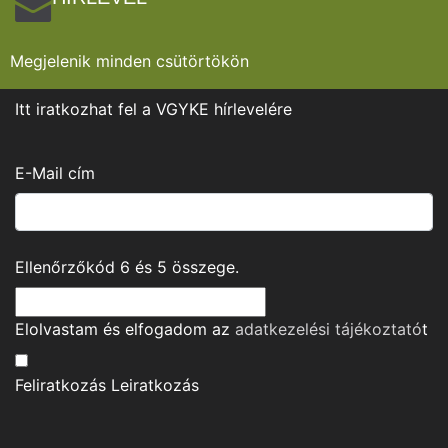
Megjelenik minden csütörtökön
Itt iratkozhat fel a VGYKE hírlevelére
E-Mail cím
Ellenőrzőkód
6
és
5
összege.
Elolvastam és elfogadom az
adatkezelési tájékoztató
t
Feliratkozás
Leiratkozás