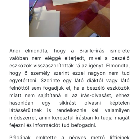
Andi elmondta, hogy a Braille-írás ismerete
valóban nem eléggé elterjedt, mivel a beszélő
eszközök visszaszorították rá az igényt. Elmondta,
hogy ő személy szerint ezzel nagyon nem tud
egyetérteni. Szerinte egy látó diáktól vagy látó
felnőttől sem fogadjuk el, ha a beszélő eszközök
miatt nem sajátítaná el az írás-olvasást, ehhez
hasonlóan egy síkírást olvasni képtelen
látássérültnek is rendelkeznie kell valamilyen
módszerrel, amin keresztül írásban ki tudja magát
fejezni és információt tud befogadni.
Példának említette a négyes metró liftjeinek