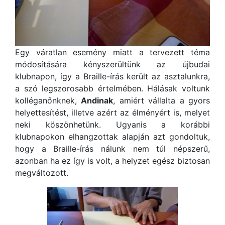
Egy váratlan esemény miatt a tervezett téma
módosítására kényszerültünk az újbudai
klubnapon, így a Braille-írás került az asztalunkra,
a szó legszorosabb értelmében. Hálásak voltunk
kolléganőnknek,
Andinak
, amiért vállalta a gyors
helyettesítést, illetve azért az élményért is, melyet
neki köszönhetünk. Ugyanis a korábbi
klubnapokon elhangzottak alapján azt gondoltuk,
hogy a Braille-írás nálunk nem túl népszerű,
azonban ha ez így is volt, a helyzet egész biztosan
megváltozott.