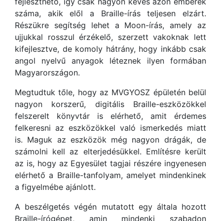
fejleszthető, így csak nagyon kevés azon emberek
száma, akik elől a Braille-írás teljesen elzárt.
Részükre segítség lehet a Moon-írás, amely az
ujjukkal rosszul érzékelő, szerzett vakoknak lett
kifejlesztve, de komoly hátrány, hogy inkább csak
angol nyelvű anyagok léteznek ilyen formában
Magyarországon.
Megtudtuk tőle, hogy az MVGYOSZ épületén belül
nagyon korszerű, digitális Braille-eszközökkel
felszerelt könyvtár is elérhető, amit érdemes
felkeresni az eszközökkel való ismerkedés miatt
is. Maguk az eszközök még nagyon drágák, de
számolni kell az elterjedésükkel. Említésre került
az is, hogy az Egyesület tagjai részére ingyenesen
elérhető a Braille-tanfolyam, amelyet mindenkinek
a figyelmébe ajánlott.
A beszélgetés végén mutatott egy általa hozott
Braille-írógépet, amin mindenki szabadon