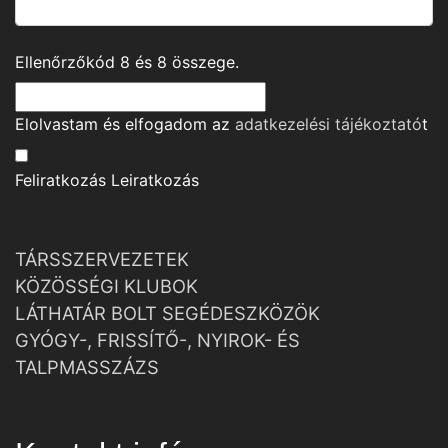
Ellenőrzőkód
8
és
8
összege.
Elolvastam és elfogadom az
adatkezelési tájékoztató
t
Feliratkozás
Leiratkozás
TÁRSSZERVEZETEK
KÖZÖSSÉGI KLUBOK
LÁTHATÁR BOLT SEGÉDESZKÖZÖK
GYÓGY-, FRISSÍTŐ-, NYIROK- ÉS
TALPMASSZÁZS