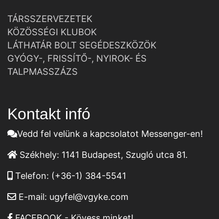
TÁRSSZERVEZETEK
KÖZÖSSÉGI KLUBOK
LÁTHATÁR BOLT SEGÉDESZKÖZÖK
GYÓGY-, FRISSÍTŐ-, NYIROK- ÉS
TALPMASSZÁZS
Kontakt infó
Vedd fel velünk a kapcsolatot Messenger-en!
Székhely:
1141 Budapest, Szugló utca 81.
Telefon:
(+36-1) 384-5541
E-mail:
ugyfel@vgyke.com
FACEBOOK - Kövess minket!