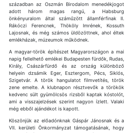
században az Oszmán Birodalom menedékjogot
adott három magas rangú, a Habsburg
önkényuralom által száműzött államférfinak II.
Rákóczi Ferencnek, Thököly Imrének, Kossuth
Lajosnak, és még számos üldözöttnek, ahol éltek
emlékházak, múzeumok működnek.
A magyar-török építészet Magyarországon a mai
napig fellelhető emlékei Budapesten fürdők, Rudas,
Király, Császárfürdő és az ország különböző
helyein dzsámik Eger, Esztergom, Pécs, Siklós,
Szigetvár. A török hangulatot filmvetítés, török
zene emelte. A klubnapon résztvevők a törökök
kedvenc sült gyümölcsös rizsből kaptak kóstolót,
ami a visszajelzések szerint nagyon ízlett. Valaki
még ebből ajándékot is kapott.
Köszönjük az előadónknak Gáspár Jánosnak és a
VII. kerületi Önkormányzat támogatásának, hogy