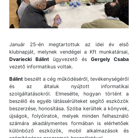
Január 25-én megtartottuk az idei év első
klubnapját, melynek vendégei a Kft munkatársai,
Dvariecki Bálint
ügyvezető és
Gergely Csaba
vezető informatikus voltak.
Bálint
beszélt a cég működéséről, tevékenységéről
és az általuk nyújtott informatikai
szolgáltatásokról. Elmesélte, hogyan történt a
beszélő és egyéb látássérülteket segítő eszközök
beszerzése, honosítása. Szóba kerültek a könyvek,
újságok, folyóiratok, melyek minden felhasználó
számára akadálymentes formában is elérhetőek
különböző eszközök, mobil alkalmazások és