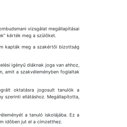
ombudsmani vizsgálat megállapításai
ek” kérték meg a szülőket.
em kapták meg a szakértői bizottság
velési igényű diáknak joga van ahhoz,
n, amit a szakvéleményben foglaltak
rált oktatásra jogosult tanulók a
szerinti ellátáshoz. Megállapította,
véleményét a tanuló iskolájába. Ez a
 időben jut el a címzetthez.