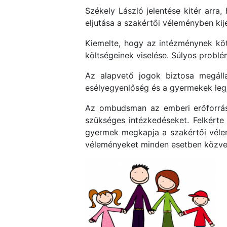
Székely László jelentése kitér arra
eljutása a szakértői véleményben kije
Kiemelte, hogy az intézménynek köte
költségeinek viselése. Súlyos probl
Az alapvető jogok biztosa megálla
esélyegyenlőség és a gyermekek legj
Az ombudsman az emberi erőforrás
szükséges intézkedéseket. Felkérte
gyermek megkapja a szakértői vélem
véleményeket minden esetben közvetl