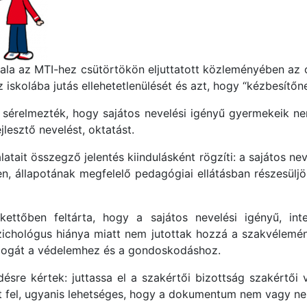
ala az MTI-hez csütörtökön eljuttatott közleményében az 
 iskolába jutás ellehetetlenülését és azt, hogy “kézbesítőn
 sérelmezték, hogy sajátos nevelési igényű gyermekeik n
esztő nevelést, oktatást.
atait összegző jelentés kiindulásként rögzíti: a sajátos ne
, állapotának megfelelő pedagógiai ellátásban részesüljö
tőben feltárta, hogy a sajátos nevelési igényű, integ
chológus hiánya miatt nem jutottak hozzá a szakvélemény 
k jogát a védelemhez és a gondoskodáshoz.
désre kértek: juttassa el a szakértői bizottság szakértői 
t fel, ugyanis lehetséges, hogy a dokumentum nem vagy nem