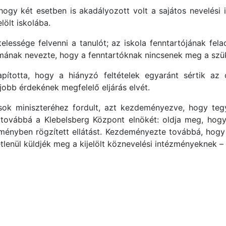
, hogy két esetben is akadályozott volt a sajátos nevelési
lölt iskolába.
lessége felvenni a tanulót; az iskola fenntartójának fel
émának nevezte, hogy a fenntartóknak nincsenek meg a szük
pította, hogy a hiányzó feltételek egyaránt sértik az 
obb érdekének megfelelő eljárás elvét.
ok miniszteréhez fordult, azt kezdeményezve, hogy t
 továbbá a Klebelsberg Központ elnökét: oldja meg, hogy
ényben rögzített ellátást. Kezdeményezte továbbá, hogy 
enül küldjék meg a kijelölt köznevelési intézményeknek –