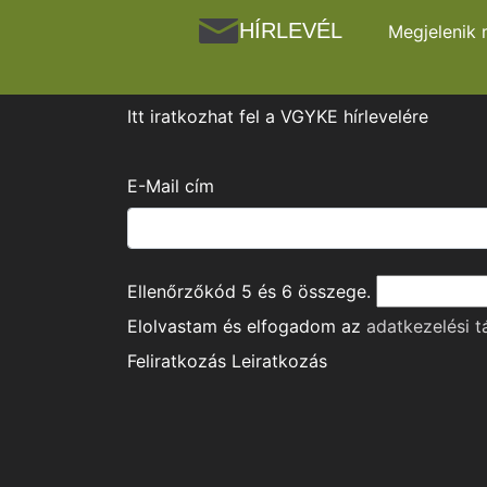
HÍRLEVÉL
Megjelenik 
Itt iratkozhat fel a VGYKE hírlevelére
E-Mail cím
Ellenőrzőkód
5
és
6
összege.
Elolvastam és elfogadom az
adatkezelési t
Feliratkozás
Leiratkozás