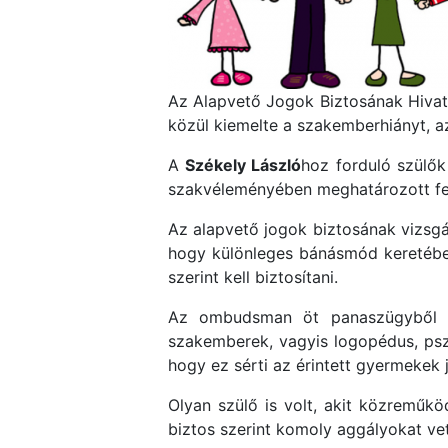
Az Alapvető Jogok Biztosának Hivat
közül kiemelte a szakemberhiányt, az
A
Székely László
hoz forduló szülők
szakvéleményében meghatározott fejl
Az alapvető jogok biztosának vizsgál
hogy különleges bánásmód keretében
szerint kell biztosítani.
Az ombudsman öt panaszügyből ket
szakemberek, vagyis logopédus, pszi
hogy ez sérti az érintett gyermeke
Olyan szülő is volt, akit közreműkö
biztos szerint komoly aggályokat ve