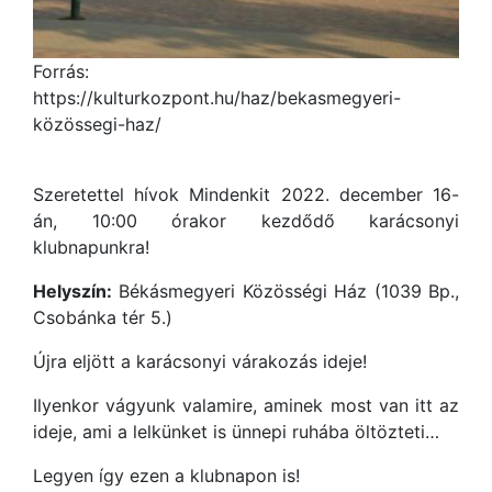
Forrás:
https://kulturkozpont.hu/haz/bekasmegyeri-
közössegi-haz/
Szeretettel hívok Mindenkit 2022. december 16-
án, 10:00 órakor kezdődő karácsonyi
klubnapunkra!
Helyszín:
Békásmegyeri Közösségi Ház (1039 Bp.,
Csobánka tér 5.)
Újra eljött a karácsonyi várakozás ideje!
Ilyenkor vágyunk valamire, aminek most van itt az
ideje, ami a lelkünket is ünnepi ruhába öltözteti…
Legyen így ezen a klubnapon is!